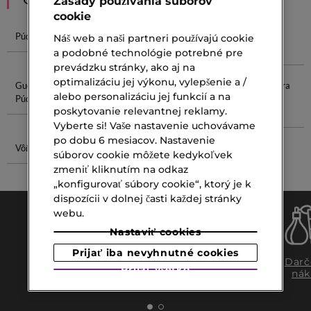
Zásady používania súborov
cookie
Púder Na Tvár
Minerálny
Sypký Púder
Zmatňujúci
Náš web a naši partneri používajú cookie
Make-Up
Púder
a podobné technológie potrebné pre
prevádzku stránky, ako aj na
optimalizáciu jej výkonu, vylepšenie a /
Guerlain
Bronzer Sun
Parfum Pre
Clarins Extra
alebo personalizáciu jej funkcií a na
Púder
Ženy
Firming
poskytovanie relevantnej reklamy.
Collagen
Vyberte si! Vaše nastavenie uchovávame
po dobu 6 mesiacov. Nastavenie
Vôňa Guess
Tvárová
súborov cookie môžete kedykoľvek
Maska
zmeniť kliknutím na odkaz
„konfigurovať súbory cookie“, ktorý je k
dispozícii v dolnej časti každej stránky
webu.
Nastaviť cookies
Prijať iba nevyhnutné cookies
Doprava
Expresný
Darč
Prijať všetko
zadarmo
osobný
nák
nad €39,-
odber