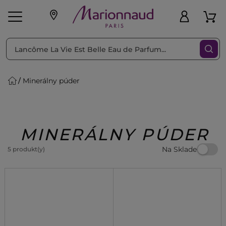
Triediť podľa
Filtrovať
Minerálny púder
o pleť
Líčenie
Vône
vé
K
Exkluzivity
Zl'avy
dukty
Beauty
MINERÁLNY PÚDER
Na Sklade
5 produkt(y)