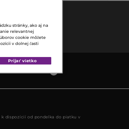
dzku stránky, ako aj na
Bezpečná
vanie relevantnej
platba
súborov cookie môžete
ícii v dolnej časti
Prijať všetko
s k dispozícií od pondelka do piatku v