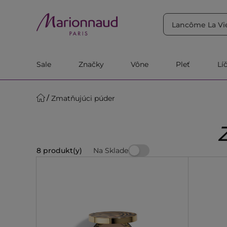
TRIEDIŤ PODĽA
Filtrovať
Relevantnosť
Sale
Značky
Vône
Pleť
Lí
Zmatňujúci púder
Na Sklade
8 produkt(y)