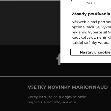
Zásady používania
Náš web a naši partne
Doprava
optimalizáciu jej výko
zadarmo
reklamy. Vyberte si!
nad €39,-
kedykoľvek zmeniť klik
každej stránky webu.
Nastaviť cookie
VŠETKY NOVINKY MARIONNAUD
Zaregistrujte sa a objavte naše
najnovšie novinky a akcie