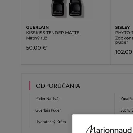
GUERLAIN
SISLEY
KISSKISS TENDER MATTE
PHYTO-
Matný rúž
Zdokona
púder
50,00 €
102,00
ODPORÚČANIA
Púder Na Tvár
Zmatňu
Guerlain Púder
Suchý 
Hydratačný Krém
Parfum