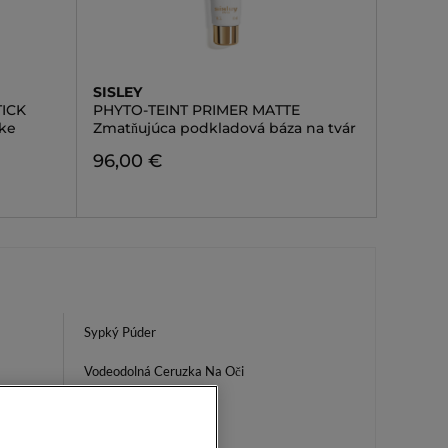
SISLEY
TICK
PHYTO-TEINT PRIMER MATTE
nke
Zmatňujúca podkladová báza na tvár
96,00 €
Sypký Púder
Vodeodolná Ceruzka Na Oči