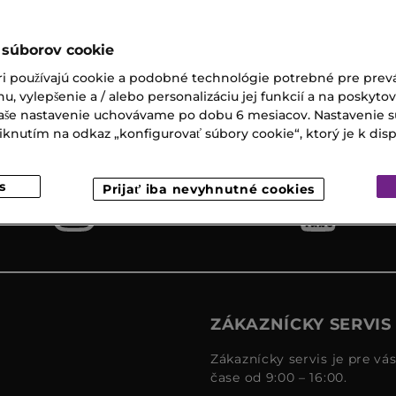
 súborov cookie
ri používajú cookie a podobné technológie potrebné pre prevá
Expresný
Darčeky k
nu, vylepšenie a / alebo personalizáciu jej funkcií a na poskyto
osobný
nákupu
 Vaše nastavenie uchovávame po dobu 6 mesiacov. Nastavenie 
odber
nutím na odkaz „konfigurovať súbory cookie“, ktorý je k dispoz
s
Prijať iba nevyhnutné cookies
ZÁKAZNÍCKY SERVIS
Zákaznícky servis je pre vá
čase od 9:00 – 16:00.