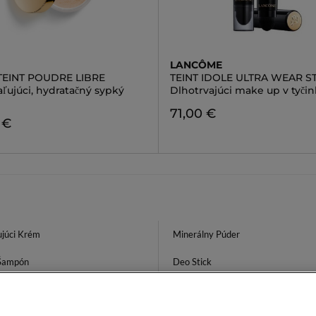
LANCÔME
TEINT POUDRE LIBRE
TEINT IDOLE ULTRA WEAR S
ľujúci, hydratačný sypký
Dlhotrvajúci make up v tyči
71,00 €
 €
júci Krém
Minerálny Púder
Šampón
Deo Stick
 Orchid