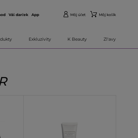
hod
Váš darček
App
Môj účet
Môj košík
dukty
Exkluzivity
K Beauty
Zl'avy
R