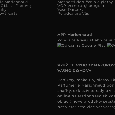
cia Marionnaud
Možnosti doručenia a platby
Oblasti Pletovej
VOP Vernostný program
iky
Vase Darceky
ová karta
Poradca pre Vás
APP Marionnaud
Zdieľajte krásu, stiahnite s
VYUŽITE VÝHODY NAKUPOV
VÁŠHO DOMOVA
Parfumy, make up, pleťovú ko
Parfumérie Marionnaud ponúk
značky, exkluzívne rady a vl
online na
Marionnaud.sk
kde
objaviť nové produkty prost
nazbierať ešte viac vernost