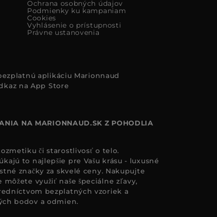
Ochrana osobných údajov
Podmienky ku kampaniam
Cookies
Vyhlásenie o prístupnosti
Právne ustanovenia
i bezplatnú aplikáciu Marionnaud
ANIA NA MARIONNAUD.SK Z POHODLIA
zmetiku či starostlivosť o telo.
ajú to najlepšie pre Vašu krásu - luxusné
astné značky za skvelé ceny. Nakupujte
 môžete využiť naše špeciálne zľavy,
redníctvom bezplatných vzoriek a
ných bodov a odmien.