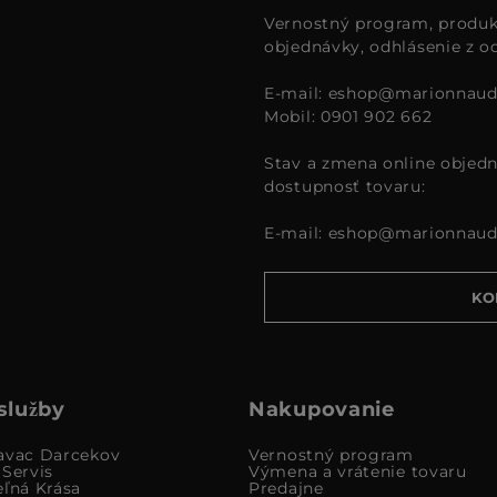
Vernostný program, produk
objednávky, odhlásenie z o
E-mail:
eshop@marionnaud
Mobil: 0901 902 662
Stav a zmena online objedn
dostupnosť tovaru:
E-mail:
eshop@marionnaud
KO
služby
Nakupovanie
avac Darcekov
Vernostný program
 Servis
Výmena a vrátenie tovaru
eľná Krása
Predajne