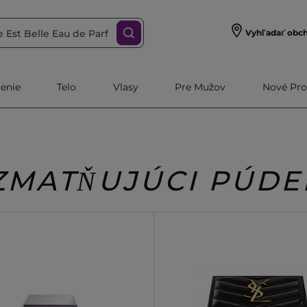
Vyhľadať obc
čenie
Telo
Vlasy
Pre Mužov
Nové Pro
ZMATŇUJÚCI PÚDE