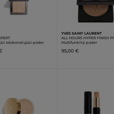
YVES SAINT LAURENT
XPERT
ALL HOURS HYPER FINISH 
úci zdokonaľujúci púder
Multifunkčný púder
€
95,00 €