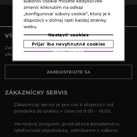
súborov cookie môžete kedykoľvek
zmeniť kliknutím na odkaz
„konfigurovať súbory cookie“, ktorý je k
dispozícii v dolnej časti každej stránky
webu.
Nastaviť cookies
VŠETKY NOVINKY MARIONNAUD
Prijať iba nevyhnutné cookies
Zaregistrujte sa a objavte naše najnovšie novinky a
Prijať všetko
akcie
ZAREGISTRUJTE SA
ZÁKAZNÍCKY SERVIS
Zákaznícky servis je pre vás k dispozícií od
pondelka do piatku v čase od 9:00 – 16:00.
Vernostný program, produktové poradenstvo,
telefonické objednávky, odhlásenie z odberu: