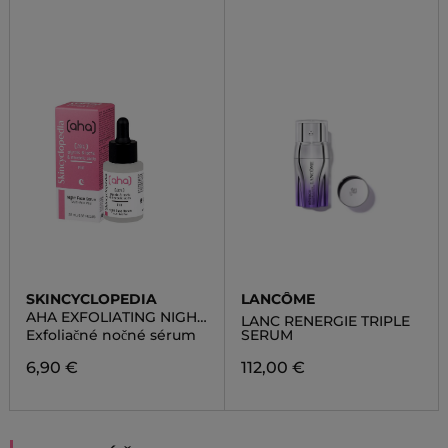
SKINCYCLOPEDIA
LANCÔME
AHA EXFOLIATING NIGHT
LANC RENERGIE TRIPLE
FACE SERUM WITH 20%
Exfoliačné nočné sérum
SERUM
LACTIS, GLYCOLIC AND
MANDELIC ACIDS
6,90 €
112,00 €