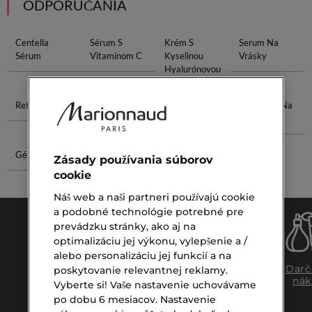
ODPORÚČANIA
Centella
Sérum S
Krém S
Serum Na
Sérum
Vitamínom C
Kyselinou
Vrásky
Hyalurónovou
Retinol Sérum
Sérum Na
Kvapky Do
Vitamín C Na
Riasy
Očí
Tvár
Gél Proti
Serum Od
Zásady používania súborov
Joseon
cookie
Náš web a naši partneri používajú cookie
a podobné technológie potrebné pre
prevádzku stránky, ako aj na
optimalizáciu jej výkonu, vylepšenie a /
alebo personalizáciu jej funkcií a na
Doprava
Expresný
Darč
poskytovanie relevantnej reklamy.
zadarmo
osobný
nák
Vyberte si! Vaše nastavenie uchovávame
nad €39,-
odber
po dobu 6 mesiacov. Nastavenie