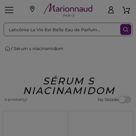
Triediť podľa
Filtrovať
Sérum s niacinamidom
o pleť
Líčenie
Vône
vé
K
Exkluzivity
Zl'avy
dukty
Beauty
SÉRUM S
NIACINAMIDOM
Na Sklade
4 produkt(y)