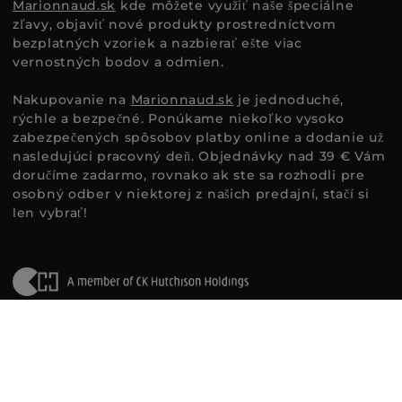
Marionnaud.sk
kde môžete využiť naše špeciálne
zľavy, objaviť nové produkty prostredníctvom
bezplatných vzoriek a nazbierať ešte viac
vernostných bodov a odmien.
Nakupovanie na
Marionnaud.sk
je jednoduché,
rýchle a bezpečné. Ponúkame niekoľko vysoko
zabezpečených spôsobov platby online a dodanie už
nasledujúci pracovný deň. Objednávky nad 39 € Vám
doručíme zadarmo, rovnako ak ste sa rozhodli pre
osobný odber v niektorej z našich predajní, stačí si
len vybrať!