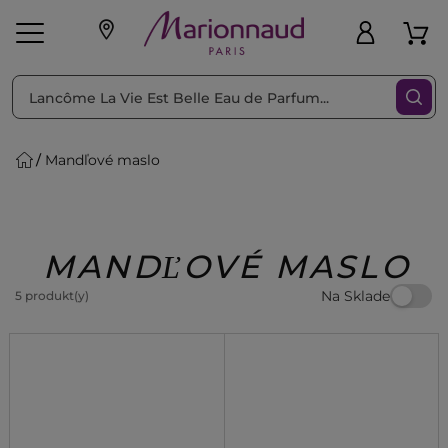
Triediť podľa
Filtrovať
Mandľové maslo
o pleť
Líčenie
Vône
vé
K
Exkluzivity
Zl'avy
dukty
Beauty
MANDĽOVÉ MASLO
Na Sklade
5 produkt(y)