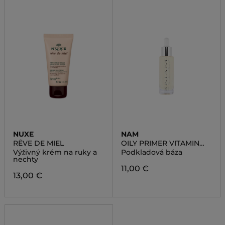
NUXE
NAM
RÊVE DE MIEL
OILY PRIMER VITAMIN
BOOSTER
Výživný krém na ruky a
Podkladová báza
nechty
11,00 €
13,00 €