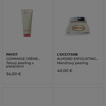
PAYOT
L'OCCITANE
GOMMAGE CRÈME
ALMOND EXFOLIATING
FONDANT CORPS
DELICIOUS PASTE
Telový peeling s
Mandľový peeling
pistáciemi
40,00 €
34,00 €