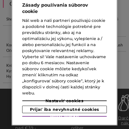
ODPORÚČANIA
Zásady používania súborov
cookie
Shea Maslo
Krém S
Maslá Do
Hydratačné
Náš web a naši partneri používajú cookie
Bambuckým
Vlasov
Sérum Na
a podobné technológie potrebné pre
Maslom
Tvár
prevádzku stránky, ako aj na
optimalizáciu jej výkonu, vylepšenie a /
alebo personalizáciu jej funkcií a na
Korektor Na
Serum Proti
Make Up
Guerlain Blush
Očné Kruhy
Vráskam
Balm
poskytovanie relevantnej reklamy.
Vyberte si! Vaše nastavenie uchovávame
po dobu 6 mesiacov. Nastavenie
Krém S
Starostlivosť
súborov cookie môžete kedykoľvek
Kyselinou
O Pleť Po 30
zmeniť kliknutím na odkaz
Hyalurónovou
„konfigurovať súbory cookie“, ktorý je k
dispozícii v dolnej časti každej stránky
webu.
Nastaviť cookies
Prijať iba nevyhnutné cookies
Prijať všetko
Doprava
Expresný
Darč
zadarmo
osobný
nák
nad €39,-
odber