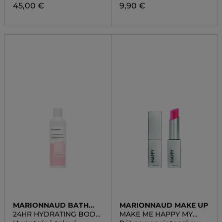
45,00 €
9,90 €
MARIONNAUD BATH
MARIONNAUD MAKE UP
LINE
24HR HYDRATING BODY
MAKE ME HAPPY MY
MILK COMFORTING
COLORGLAM LIPSTICK