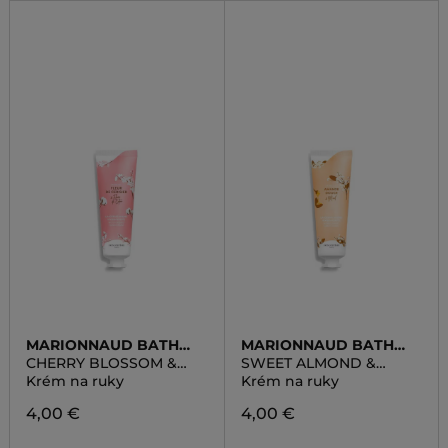
MARIONNAUD BATH
MARIONNAUD BATH
LINE
LINE
CHERRY BLOSSOM &
SWEET ALMOND &
COTTON FLOWER HAND
HONEY HAND CREAM
Krém na ruky
Krém na ruky
CREAM
4,00 €
4,00 €