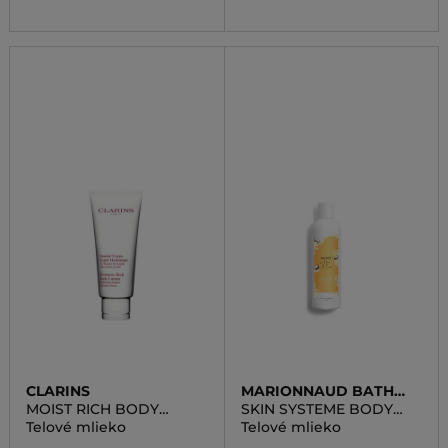
CLARINS
MARIONNAUD BATH
LINE
MOIST RICH BODY
SKIN SYSTEME BODY
LOTION
MILK MONOI COCONUT
Telové mlieko
Telové mlieko