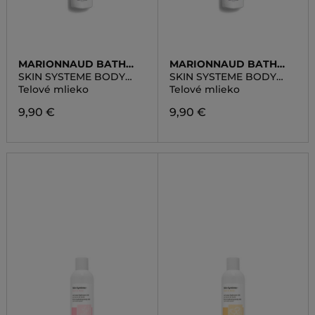
MARIONNAUD BATH
MARIONNAUD BATH
LINE
LINE
SKIN SYSTEME BODY
SKIN SYSTEME BODY
MILK ALMOND HONEY
MILK GRAPEFRUIT
Telové mlieko
Telové mlieko
ORANGE
9,90 €
9,90 €