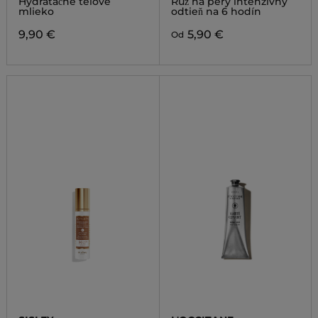
Hydratačné telové
Rúž na pery intenzívny
mlieko
odtieň na 6 hodín
9,90 €
5,90 €
Od