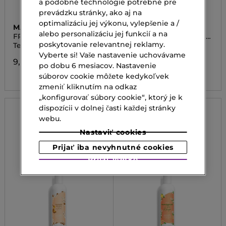
a podobné technológie potrebné pre
prevádzku stránky, ako aj na
optimalizáciu jej výkonu, vylepšenie a /
MARIONNAUD BATH
MARIONNAUD BATH
alebo personalizáciu jej funkcií a na
LINE
LINE
FRESH BLOSSOM
24HR HYDRATING BODY
MILK ENERGIZING
poskytovanie relevantnej reklamy.
Telové mlieko
Hydratačné telové
mlieko
Vyberte si! Vaše nastavenie uchovávame
9,90 €
po dobu 6 mesiacov. Nastavenie
9,90 €
súborov cookie môžete kedykoľvek
zmeniť kliknutím na odkaz
„konfigurovať súbory cookie“, ktorý je k
dispozícii v dolnej časti každej stránky
webu.
Nastaviť cookies
Prijať iba nevyhnutné cookies
Prijať všetko