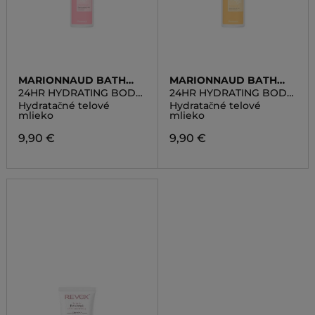
MARIONNAUD BATH
MARIONNAUD BATH
LINE
LINE
24HR HYDRATING BODY
24HR HYDRATING BODY
MILK CHERISHING
MILK ESCAPING
Hydratačné telové
Hydratačné telové
mlieko
mlieko
9,90 €
9,90 €