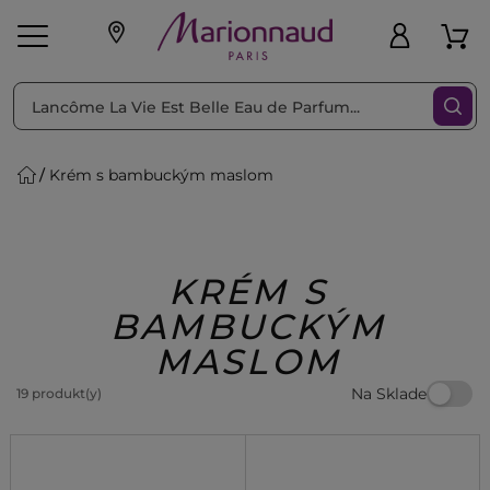
Triediť podľa
Filtrovať
Krém s bambuckým maslom
o pleť
Líčenie
Vône
vé
K
Exkluzivity
Zl'avy
dukty
Beauty
KRÉM S
BAMBUCKÝM
MASLOM
Na Sklade
19 produkt(y)