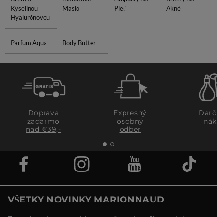
Kyselinou
Maslo
Pleť
Akné
Hyalurónovou
Parfum Aqua
Body Butter
Doprava
Expresný
Darč
zadarmo
osobný
nák
nad €39,-
odber
VŠETKY NOVINKY MARIONNAUD