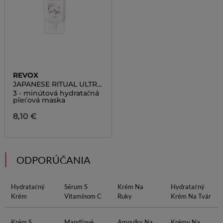
REVOX
JAPANESE RITUAL ULTRA
MOISURIZING 3 - MINUTE
3 - minútová hydratačná
FACE MASK
pleťová maska
8,10 €
ODPORÚČANIA
Hydratačný
Sérum S
Krém Na
Hydratačný
Krém
Vitamínom C
Ruky
Krém Na Tvár
Krém S
Mandľové
Ampulky Na
Krémy Na