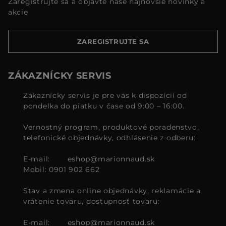
Zaregistrujte sa a objavte naše najnovšie novinky a
akcie
ZAREGISTRUJTE SA
ZÁKAZNÍCKY SERVIS
Zákaznícky servis je pre vás k dispozícií od
pondelka do piatku v čase od 9:00 – 16:00.
Vernostný program, produktové poradenstvo,
telefonické objednávky, odhlásenie z odberu:
E-mail:
eshop@marionnaud.sk
Mobil: 0901 902 662
Stav a zmena online objednávky, reklamácie a
vrátenie tovaru, dostupnosť tovaru:
E-mail:
eshop@marionnaud.sk