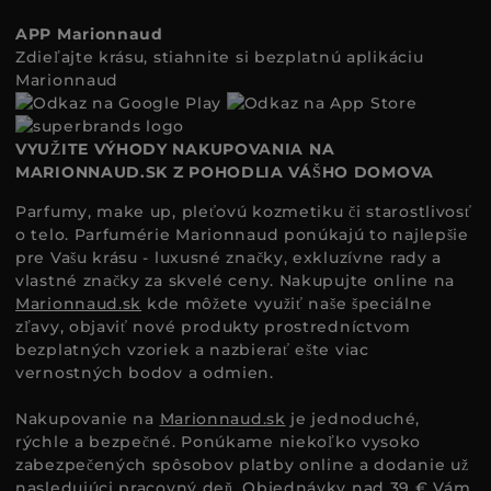
APP Marionnaud
Zdieľajte krásu, stiahnite si bezplatnú aplikáciu
Marionnaud
VYUŽITE VÝHODY NAKUPOVANIA NA
MARIONNAUD.SK Z POHODLIA VÁŠHO DOMOVA
Parfumy, make up, pleťovú kozmetiku či starostlivosť
o telo. Parfumérie Marionnaud ponúkajú to najlepšie
pre Vašu krásu - luxusné značky, exkluzívne rady a
vlastné značky za skvelé ceny. Nakupujte online na
Marionnaud.sk
kde môžete využiť naše špeciálne
zľavy, objaviť nové produkty prostredníctvom
bezplatných vzoriek a nazbierať ešte viac
vernostných bodov a odmien.
Nakupovanie na
Marionnaud.sk
je jednoduché,
rýchle a bezpečné. Ponúkame niekoľko vysoko
zabezpečených spôsobov platby online a dodanie už
nasledujúci pracovný deň. Objednávky nad 39 € Vám