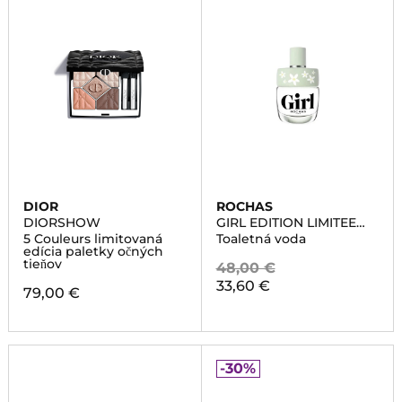
DIOR
ROCHAS
DIORSHOW
GIRL EDITION LIMITEE
BLOOMING
5 Couleurs limitovaná
Toaletná voda
edícia paletky očných
tieňov
48,00 €
33,60 €
79,00 €
-30%