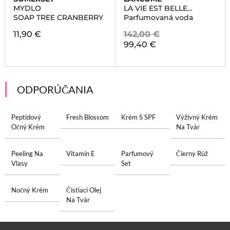
MYDLO
LA VIE EST BELLE
COLLECTOR
SOAP TREE CRANBERRY
Parfumovaná voda
11,90 €
142,00 €
99,40 €
ODPORÚČANIA
Peptidový
Fresh Blossom
Krém S SPF
Výživný Krém
Očný Krém
Na Tvár
Peeling Na
Vitamín E
Parfumový
Čierny Rúž
Vlasy
Set
Nočný Krém
Čistiaci Olej
Na Tvár