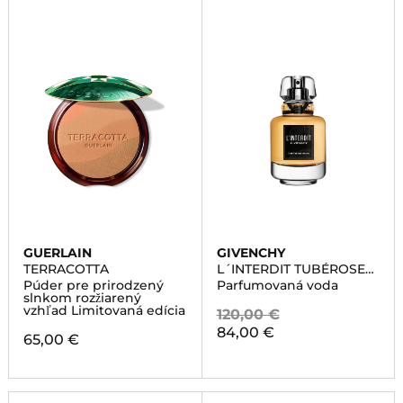
GUERLAIN
GIVENCHY
TERRACOTTA
L´INTERDIT TUBÉROSE
NOIR
Púder pre prirodzený
Parfumovaná voda
slnkom rozžiarený
vzhľad Limitovaná edícia
120,00 €
84,00 €
65,00 €