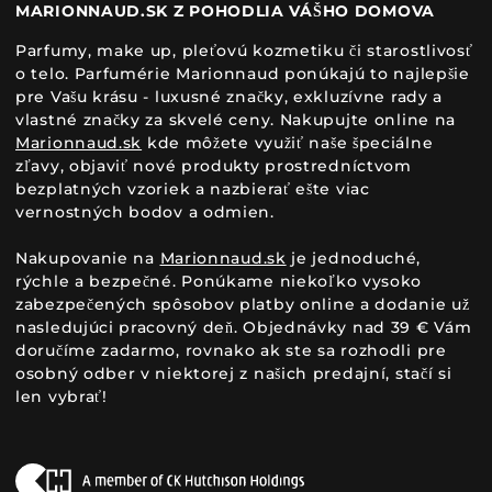
MARIONNAUD.SK Z POHODLIA VÁŠHO DOMOVA
Parfumy, make up, pleťovú kozmetiku či starostlivosť
o telo. Parfumérie Marionnaud ponúkajú to najlepšie
pre Vašu krásu - luxusné značky, exkluzívne rady a
vlastné značky za skvelé ceny. Nakupujte online na
Marionnaud.sk
kde môžete využiť naše špeciálne
zľavy, objaviť nové produkty prostredníctvom
bezplatných vzoriek a nazbierať ešte viac
vernostných bodov a odmien.
Nakupovanie na
Marionnaud.sk
je jednoduché,
rýchle a bezpečné. Ponúkame niekoľko vysoko
zabezpečených spôsobov platby online a dodanie už
nasledujúci pracovný deň. Objednávky nad 39 € Vám
doručíme zadarmo, rovnako ak ste sa rozhodli pre
osobný odber v niektorej z našich predajní, stačí si
len vybrať!