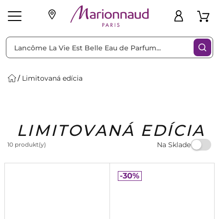
Triediť podľa
Filtrovať
Limitovaná edícia
o pleť
Líčenie
Vône
vé
K
Exkluzivity
Zl'avy
dukty
Beauty
LIMITOVANÁ EDÍCIA
Na Sklade
10 produkt(y)
-30%