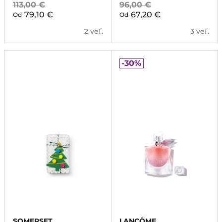
113,00 €
96,00 €
79,10 €
67,20 €
Od
Od
2 veľ.
3 veľ.
-30%
SOMERSET
LANCÔME