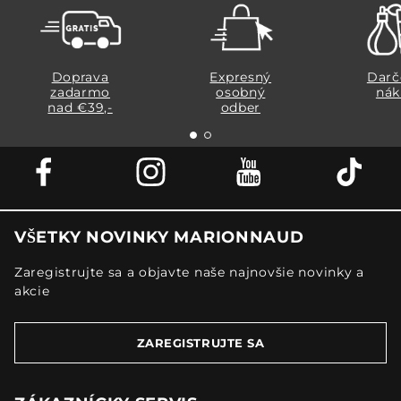
Doprava
Expresný
Darč
zadarmo
osobný
nák
nad €39,-
odber
VŠETKY NOVINKY MARIONNAUD
Zaregistrujte sa a objavte naše najnovšie novinky a
akcie
ZAREGISTRUJTE SA