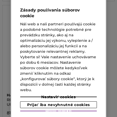
Zásady používania súborov
cookie
Náš web a naši partneri používajú cookie
a podobné technológie potrebné pre
prevádzku stránky, ako aj na
optimalizáciu jej výkonu, vylepšenie a /
alebo personalizáciu jej funkcií a na
poskytovanie relevantnej reklamy.
Vyberte si! Vaše nastavenie uchovávame
po dobu 6 mesiacov. Nastavenie
súborov cookie môžete kedykoľvek
zmeniť kliknutím na odkaz
„konfigurovať súbory cookie“, ktorý je k
dispozícii v dolnej časti každej stránky
webu.
HAIR RITUEL BY SISLEY
Nastaviť cookies
REVITALIZING
SMOOTHING SHAMPOO
Uhladzujúci šampón
Prijať iba nevyhnutné cookies
WITH MACADAMIA OIL
Prijať všetko
81,00 €