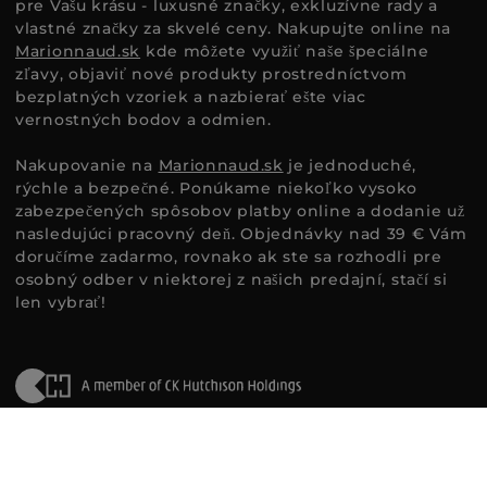
pre Vašu krásu - luxusné značky, exkluzívne rady a
vlastné značky za skvelé ceny. Nakupujte online na
Marionnaud.sk
kde môžete využiť naše špeciálne
zľavy, objaviť nové produkty prostredníctvom
bezplatných vzoriek a nazbierať ešte viac
vernostných bodov a odmien.
Nakupovanie na
Marionnaud.sk
je jednoduché,
rýchle a bezpečné. Ponúkame niekoľko vysoko
zabezpečených spôsobov platby online a dodanie už
nasledujúci pracovný deň. Objednávky nad 39 € Vám
doručíme zadarmo, rovnako ak ste sa rozhodli pre
osobný odber v niektorej z našich predajní, stačí si
len vybrať!