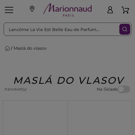
Triediť podľa
Filtrovať
Maslá do vlasov
o pleť
Líčenie
Vône
vé
K
Exkluzivity
Zl'avy
dukty
Beauty
MASLÁ DO VLASOV
Na Sklade
9 produkt(y)