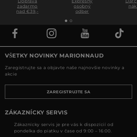
Doprava
Expresný
Darč
zadarmo
osobný
nák
nad €39,-
odber
VŠETKY NOVINKY MARIONNAUD
Zaregistrujte sa a objavte naše najnovšie novinky a
akcie
ZAREGISTRUJTE SA
ZÁKAZNÍCKY SERVIS
Zákaznícky servis je pre vás k dispozícií od
pondelka do piatku v čase od 9:00 – 16:00.