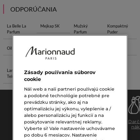
ODPORÚČANIA
La Belle La
Mejkap SK
Mužský
Kompaktný
Parfum
Parfum
Puder
Oil Therapy
Skin Serum
Opalovací
Chloé EDP
Krém Na Telo
Lancaster
Make-Up All
Zásady používania súborov
Telo
cookie
Náš web a naši partneri používajú cookie
a podobné technológie potrebné pre
prevádzku stránky, ako aj na
optimalizáciu jej výkonu, vylepšenie a /
alebo personalizáciu jej funkcií a na
Doprava
Expresný
Darč
poskytovanie relevantnej reklamy.
zadarmo
osobný
nák
Vyberte si! Vaše nastavenie uchovávame
nad €39,-
odber
po dobu 6 mesiacov. Nastavenie