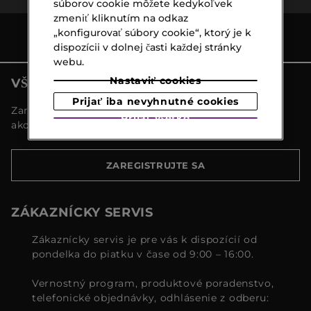
súborov cookie môžete kedykoľvek
zmeniť kliknutím na odkaz
„konfigurovať súbory cookie“, ktorý je k
dispozícii v dolnej časti každej stránky
webu.
Nastaviť cookies
VŠETKY NOVINKY MARIONNAUD
Prijať iba nevyhnutné cookies
Zaregistrujte sa a objavte naše najnovšie novinky a
Prijať všetko
akcie
ZAREGISTRUJTE SA
ZÁKAZNÍCKY SERVIS
Zákaznícky servis je pre vás k dispozícií od
pondelka do piatku v čase od 9:00 – 16:00.
Vernostný program, produktové poradenstvo,
telefonické objednávky, odhlásenie z odberu: