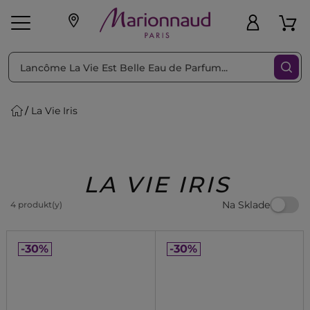
Triediť podľa
Filtrovať
La Vie Iris
o pleť
Líčenie
Vône
vé
K
Exkluzivity
Zl'avy
dukty
Beauty
LA VIE IRIS
Na Sklade
4 produkt(y)
-30%
-30%