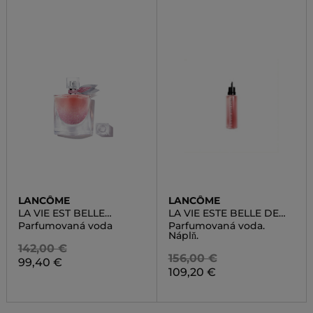
LANCÔME
LANCÔME
LA VIE EST BELLE
LA VIE ESTE BELLE DE
COLLECTOR
PARFUM REFILL
Parfumovaná voda
Parfumovaná voda.
Náplň.
142,00 €
156,00 €
99,40 €
109,20 €