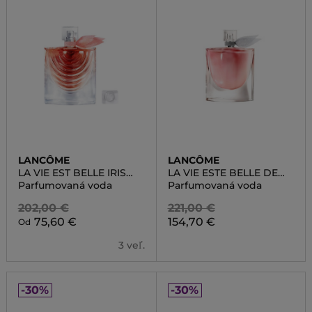
LANCÔME
LANCÔME
LA VIE EST BELLE IRIS
LA VIE ESTE BELLE DE
ABSOLU
PARFUM
Parfumovaná voda
Parfumovaná voda
202,00 €
221,00 €
75,60 €
154,70 €
Od
3 veľ.
-30%
-30%