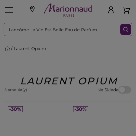
Triediť podľa
Filtrovať
Laurent Opium
o pleť
Líčenie
Vône
vé
K
Exkluzivity
Zl'avy
dukty
Beauty
LAURENT OPIUM
Na Sklade
5 produkt(y)
-30%
-30%