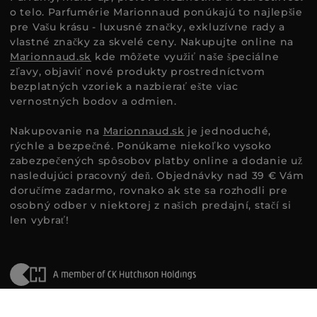
o telo. Parfumérie Marionnaud ponúkajú to najlepšie
pre Vašu krásu - luxusné značky, exkluzívne rady a
vlastné značky za skvelé ceny. Nakupujte online na
Marionnaud.sk
kde môžete využiť naše špeciálne
zľavy, objaviť nové produkty prostredníctvom
bezplatných vzoriek a nazbierať ešte viac
vernostných bodov a odmien.
Nakupovanie na
Marionnaud.sk
je jednoduché,
rýchle a bezpečné. Ponúkame niekoľko vysoko
zabezpečených spôsobov platby online a dodanie už
nasledujúci pracovný deň. Objednávky nad 39 € Vám
doručíme zadarmo, rovnako ak ste sa rozhodli pre
osobný odber v niektorej z našich predajní, stačí si
len vybrať!