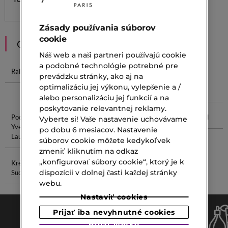
Zásady používania súborov
cookie
ODPORÚČANIA
Náš web a naši partneri používajú cookie
a podobné technológie potrebné pre
Ralph Lauren
Yves Laurent
Yves Saint
Yves Saint
prevádzku stránky, ako aj na
Laurent
Laurent
optimalizáciu jej výkonu, vylepšenie a /
Intense
Homme
alebo personalizáciu jej funkcií a na
poskytovanie relevantnej reklamy.
Podklad Od
Telové Mlieko
Púder Na
Sisley Coral
Vyberte si! Vaše nastavenie uchovávame
Yves Saint
Chloé
Make-Up
po dobu 6 mesiacov. Nastavenie
Laurent
súborov cookie môžete kedykoľvek
zmeniť kliknutím na odkaz
„konfigurovať súbory cookie“, ktorý je k
Krém Na
Krém Na
dispozícii v dolnej časti každej stránky
Suché Ruky
Mastnú Pleť
webu.
Nastaviť cookies
Prijať iba nevyhnutné cookies
Prijať všetko