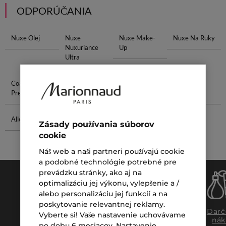
ODPORÚČANIA
Nuxe Olej
Nuxe
Nuxe Make-
Nuxe Na Ruky
Nuxuriance
Up
Ultra
Coach Parfum
Smudger
Voda Na
Puzdro Na
Pre Ženy
Štetec
Vlasy
Kozmetiku
Allegoria Flora
Krém Na
Zásady používania súborov
Rozjasnenie
cookie
Pleti
Náš web a naši partneri používajú cookie
a podobné technológie potrebné pre
prevádzku stránky, ako aj na
optimalizáciu jej výkonu, vylepšenie a /
alebo personalizáciu jej funkcií a na
poskytovanie relevantnej reklamy.
Doprava
Expresný
Darč
Vyberte si! Vaše nastavenie uchovávame
zadarmo
osobný
nák
po dobu 6 mesiacov. Nastavenie