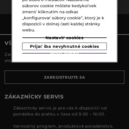
nad €39,-
odber
súborov cookie môžete kedykoľvek
zmeniť kliknutím na odkaz
„konfigurovať súbory cookie“, ktorý je k
dispozícii v dolnej časti každej stránky
webu.
Nastaviť cookies
VŠETKY NOVINKY MARIONNAUD
Prijať iba nevyhnutné cookies
Prijať všetko
Zaregistrujte sa a objavte naše najnovšie novinky a
akcie
ZAREGISTRUJTE SA
ZÁKAZNÍCKY SERVIS
Zákaznícky servis je pre vás k dispozícií od
pondelka do piatku v čase od 9:00 – 16:00.
Vernostný program, produktové poradenstvo,