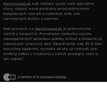
Marionnaud.sk
kde môžete využiť naše špeciálne
zľavy, objaviť nové produkty prostredníctvom
bezplatných vzoriek a nazbierať ešte viac
vernostných bodov a odmien.
Nakupovanie na
Marionnaud.sk
je jednoduché,
rýchle a bezpečné. Ponúkame niekoľko vysoko
zabezpečených spôsobov platby online a dodanie už
nasledujúci pracovný deň. Objednávky nad 39 € Vám
doručíme zadarmo, rovnako ak ste sa rozhodli pre
osobný odber v niektorej z našich predajní, stačí si
len vybrať!