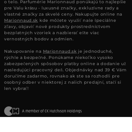
o telo. Parfumérie Marionnaud ponúkajú to najlepšie
pre Vašu krásu - luxusné značky, exkluzívne rady a
vlastné značky za skvelé ceny. Nakupujte online na
Marionnaud.sk
kde môžete využiť naše špeciálne
zľavy, objaviť nové produkty prostredníctvom
bezplatných vzoriek a nazbierať ešte viac
vernostných bodov a odmien.
Nakupovanie na
Marionnaud.sk
je jednoduché,
rýchle a bezpečné. Ponúkame niekoľko vysoko
zabezpečených spôsobov platby online a dodanie už
nasledujúci pracovný deň. Objednávky nad 39 € Vám
doručíme zadarmo, rovnako ak ste sa rozhodli pre
osobný odber v niektorej z našich predajní, stačí si
len vybrať!