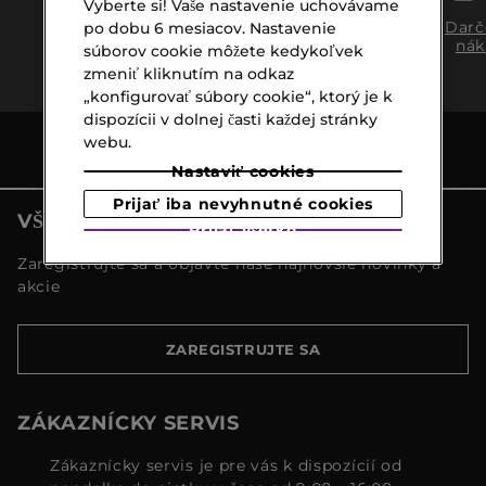
Vyberte si! Vaše nastavenie uchovávame
Doprava
Expresný
Darč
po dobu 6 mesiacov. Nastavenie
zadarmo
osobný
nák
súborov cookie môžete kedykoľvek
nad €39,-
odber
zmeniť kliknutím na odkaz
„konfigurovať súbory cookie“, ktorý je k
dispozícii v dolnej časti každej stránky
webu.
Nastaviť cookies
Prijať iba nevyhnutné cookies
VŠETKY NOVINKY MARIONNAUD
Prijať všetko
Zaregistrujte sa a objavte naše najnovšie novinky a
akcie
ZAREGISTRUJTE SA
ZÁKAZNÍCKY SERVIS
Zákaznícky servis je pre vás k dispozícií od