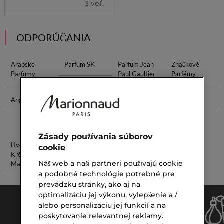
3 veľ.
ODPORÚČANIA
Arabské
Parfum SK
Parfum Jean
Značkové
Parfumy
Paul Gaultier
Parfémy
Angel Parfum
Svieže
Očný Krém
Lip Liner
Dámske
Na Citlivú
Parfémy
Pleť
Zásady používania súborov
Hydratačný
Nuxe
cookie
Krém Na
Nuxuriance
Náš web a naši partneri používajú cookie
Mastnú Pleť
Ultra
a podobné technológie potrebné pre
prevádzku stránky, ako aj na
optimalizáciu jej výkonu, vylepšenie a /
alebo personalizáciu jej funkcií a na
poskytovanie relevantnej reklamy.