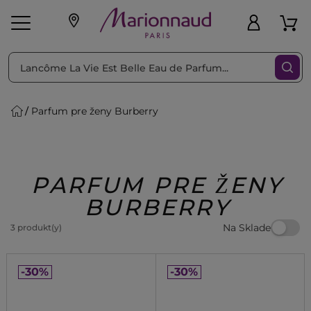
Triediť podľa
Filtrovať
Parfum pre ženy Burberry
o pleť
Líčenie
Vône
vé
K
Exkluzivity
Zl'avy
dukty
Beauty
PARFUM PRE ŽENY
BURBERRY
Na Sklade
3 produkt(y)
-30%
-30%