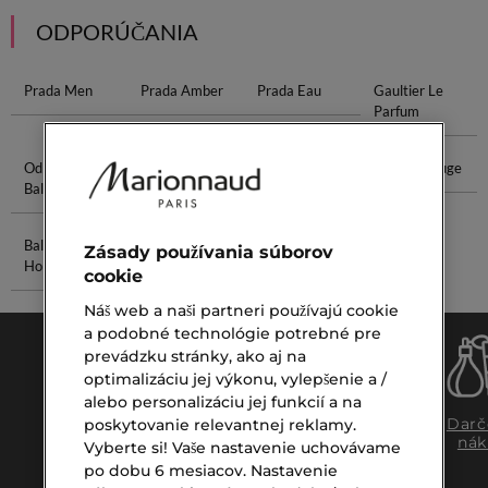
ODPORÚČANIA
Prada Men
Prada Amber
Prada Eau
Gaultier Le
Parfum
Odličovací
Rozjasňujúci
Kvapky Na
Parfum Rouge
Balzam
Puder
Akné
Balzam Po
Sypký Púder
Zásady používania súborov
Holení
cookie
Náš web a naši partneri používajú cookie
a podobné technológie potrebné pre
prevádzku stránky, ako aj na
optimalizáciu jej výkonu, vylepšenie a /
alebo personalizáciu jej funkcií a na
Doprava
Expresný
Darč
poskytovanie relevantnej reklamy.
zadarmo
osobný
nák
Vyberte si! Vaše nastavenie uchovávame
nad €39,-
odber
po dobu 6 mesiacov. Nastavenie