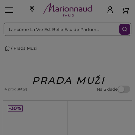
Triediť podľa
Filtrovať
Prada Muži
o pleť
Líčenie
Vône
vé
K
Exkluzivity
Zl'avy
dukty
Beauty
PRADA MUŽI
Na Sklade
4 produkt(y)
-30%