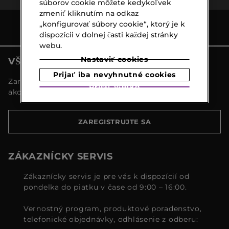
súborov cookie môžete kedykoľvek
zmeniť kliknutím na odkaz
„konfigurovať súbory cookie“, ktorý je k
dispozícii v dolnej časti každej stránky
webu.
Nastaviť cookies
VŠETKY NOVINKY MARIONNAUD
Prijať iba nevyhnutné cookies
Zaregistrujte sa a objavte naše najnovšie novinky a
Prijať všetko
akcie
ZAREGISTRUJTE SA
ZÁKAZNÍCKY SERVIS
Zákaznícky servis je pre vás k dispozícií od
pondelka do piatku v čase od 9:00 – 16:00.
Vernostný program, produktové poradenstvo,
telefonické objednávky, odhlásenie z odberu: