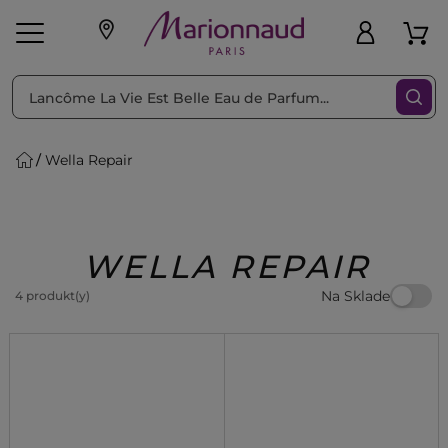
Triediť podľa
Filtrovať
Wella Repair
o pleť
Líčenie
Vône
vé
K
Exkluzivity
Zl'avy
dukty
Beauty
WELLA REPAIR
Na Sklade
4 produkt(y)