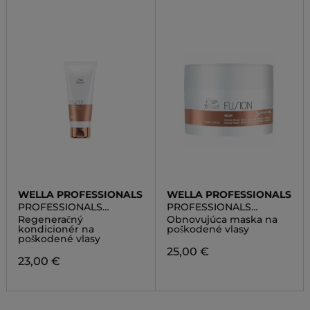
WELLA PROFESSIONALS
WELLA PROFESSIONALS
PROFESSIONALS
PROFESSIONALS
FUSION INTENSE REPAIR
FUSION INTENSE REPAIR
Regeneračný
Obnovujúca maska na
CONDITIONER
MASK
kondicionér na
poškodené vlasy
poškodené vlasy
25,00 €
23,00 €