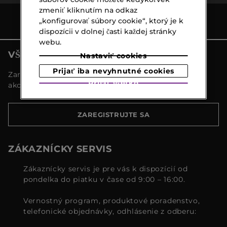
zmeniť kliknutím na odkaz
„konfigurovať súbory cookie“, ktorý je k
dispozícii v dolnej časti každej stránky
webu.
VŠETKY NOVINKY MARIONNAUD
Nastaviť cookies
Prijať iba nevyhnutné cookies
Zaregistrujte sa a objavte naše najnovšie novinky a
Prijať všetko
akcie
ZAREGISTRUJTE SA
ZÁKAZNÍCKY SERVIS
Zákaznícky servis je pre vás k dispozícií od
pondelka do piatku v čase od 9:00 – 16:00.
Vernostný program, produktové poradenstvo,
telefonické objednávky, odhlásenie z odberu: