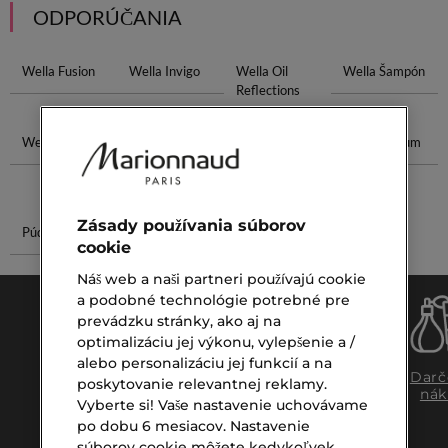
ODPORÚČANIA
Wella Fusion
Wella Invigo
Wella Oil
Wella Šampón
Reflections
Wella Maska
Gucci Eau
Pleťové
Telové Sérum
Krémy Na
Zrelú Pleť
Zásady používania súborov
Púder Na Tvár
Čistiaci Gél
cookie
Náš web a naši partneri používajú cookie
a podobné technológie potrebné pre
prevádzku stránky, ako aj na
optimalizáciu jej výkonu, vylepšenie a /
alebo personalizáciu jej funkcií a na
Doprava
Expresný
Darč
poskytovanie relevantnej reklamy.
zadarmo
osobný
nák
Vyberte si! Vaše nastavenie uchovávame
nad €39,-
odber
po dobu 6 mesiacov. Nastavenie
súborov cookie môžete kedykoľvek