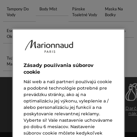
Tampony Do
Body Mist
Pánske
Maska Na
Vody
Toaletné Vody
Bodky
Esenciálne
Parfum Pre
Clarins Extra
Vôňa Guess
Oleje Do Vody
Ženy
Firming
Collagen
Tvárová
Olej Na Pery
Maska
Zásady používania súborov
cookie
Náš web a naši partneri používajú cookie
a podobné technológie potrebné pre
prevádzku stránky, ako aj na
optimalizáciu jej výkonu, vylepšenie a /
alebo personalizáciu jej funkcií a na
Doprava
Expresný
Darč
zadarmo
osobný
nák
poskytovanie relevantnej reklamy.
nad €39,-
odber
Vyberte si! Vaše nastavenie uchovávame
po dobu 6 mesiacov. Nastavenie
súborov cookie môžete kedykoľvek