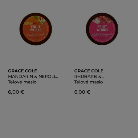
GRACE COLE
GRACE COLE
MANDARIN & NEROLI
RHUBARB &
BODY BUTTER
POMEGRANATE BODY
Telové maslo
Telové maslo
BUTTER
6,00 €
6,00 €