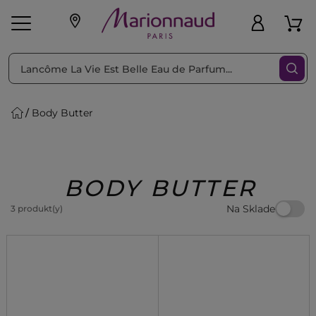
Triediť podľa
Filtrovať
Body Butter
o pleť
Líčenie
Vône
vé
K
Exkluzivity
Zl'avy
dukty
Beauty
BODY BUTTER
Na Sklade
3 produkt(y)