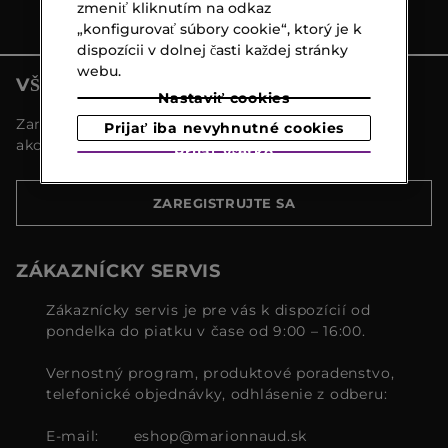
zmeniť kliknutím na odkaz
„konfigurovať súbory cookie“, ktorý je k
dispozícii v dolnej časti každej stránky
webu.
VŠETKY NOVINKY MARIONNAUD
Nastaviť cookies
Zaregistrujte sa a objavte naše najnovšie novinky a
Prijať iba nevyhnutné cookies
akcie
Prijať všetko
ZAREGISTRUJTE SA
ZÁKAZNÍCKY SERVIS
Zákaznícky servis je pre vás k dispozícií od
pondelka do piatku v čase od 9:00 – 16:00.
Vernostný program, produktové poradenstvo,
telefonické objednávky, odhlásenie z odberu:
E-mail:
eshop@marionnaud.sk