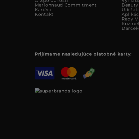
O Spoločnosti
Vyhlad
Marionnaud Commitment
Beauty
Kariéra
Udržat
Kontakt
Apliká
Rady V 
Kozmet
Darček
Prijímame nasledujúce platobné karty: