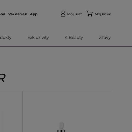
hod
Váš darček
App
Môj účet
Môj košík
dukty
Exkluzivity
K Beauty
Zl'avy
R