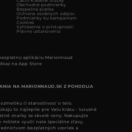
Často kladené otázky
Obchodné podmienky
Bezpečná platba
Ochrana osobných údajov
Podmienky ku kampaniam
Cookies
Vyhlásenie o prístupnosti
Právne ustanovenia
i bezplatnú aplikáciu Marionnaud
ANIA NA MARIONNAUD.SK Z POHODLIA
zmetiku či starostlivosť o telo.
ajú to najlepšie pre Vašu krásu - luxusné
astné značky za skvelé ceny. Nakupujte
 môžete využiť naše špeciálne zľavy,
redníctvom bezplatných vzoriek a