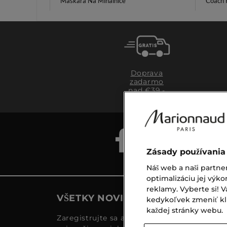
Maskara Na Mihalnice
Coach 
Doprava
zadarmo
nad €39,-
Zásady používania
Náš web a naši partne
optimalizáciu jej výko
reklamy. Vyberte si!
VŠETKY NOVINKY MARIONNAUD
kedykoľvek zmeniť klik
každej stránky webu.
Zaregistrujte sa a objavte naše