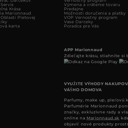
avac Darcekov
Vernostný program
 Servis
Výmena a vrátenie tovaru
eľná Krása
Predajne
cia Marionnaud
Možnosti doručenia a platby
Oblasti Pletovej
VOP Vernostný program
iky
Vase Darceky
ová karta
Poradca pre Vás
APP Marionnaud
Zdieľajte krásu, stiahnite s
VYUŽITE VÝHODY NAKUPOV
VÁŠHO DOMOVA
Parfumy, make up, pleťovú ko
Parfumérie Marionnaud ponúk
značky, exkluzívne rady a vl
online na
Marionnaud.sk
kde
objaviť nové produkty prost