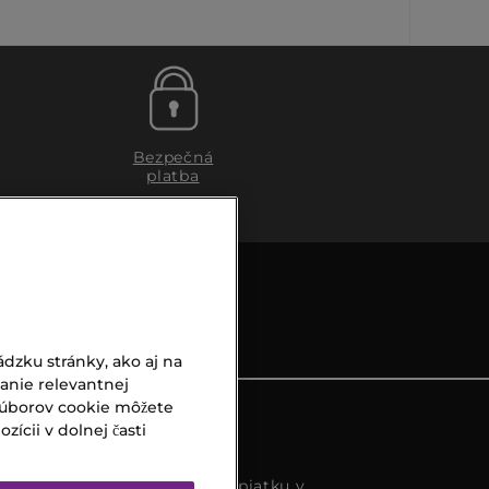
Bezpečná
platba
dzku stránky, ako aj na
vanie relevantnej
súborov cookie môžete
ícii v dolnej časti
s k dispozícií od pondelka do piatku v