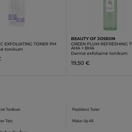
BEAUTY OF JOSEON
IC EXFOLIATING TONER PM
GREEN PLUM REFRESHING T
AHA + BHA
čné tonikum
Denné exfoliačné tonikum
€
19,50 €
ačné Tonikum
Peptidový Toner
er Telo
Make-Up All