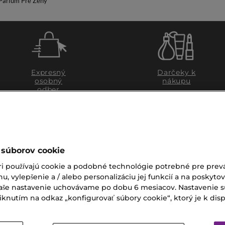
Parfum Pre Ženy
Expresný
Darčeky k
osobný
nákupu
odber
 súborov cookie
ri používajú cookie a podobné technológie potrebné pre prevá
nu, vylepšenie a / alebo personalizáciu jej funkcií a na poskyto
 Vaše nastavenie uchovávame po dobu 6 mesiacov. Nastavenie 
nutím na odkaz „konfigurovať súbory cookie“, ktorý je k dispoz
ZÁKAZNÍCKY SERVIS
Zákaznícky servis je pre vá