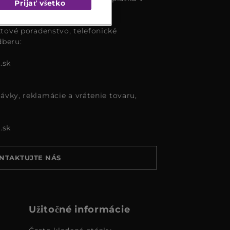
Prijať všetko
tové poradenstvo, telefonické
dberu:
.sk
ávky, reklamácie a vrátenie tovaru,
.sk
NTAKTUJTE NÁS
Užitočné informácie