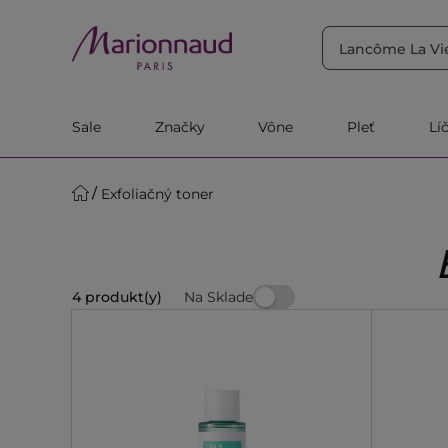
TRIEDIŤ PODĽA
Filtrovať
Relevantnosť
Sale
Značky
Vône
Pleť
Lí
Exfoliačný toner
Na Sklade
4 produkt(y)