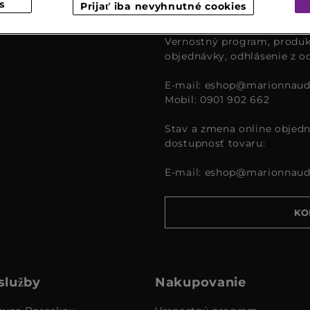
s
Prijať iba nevyhnutné cookies
čase od 9:00 – 16:00.
Vernostný program, produk
objednávky, odhlásenie z o
E-mail:
eshop@marionnaud
Mobil: 0901 902 662
Stav a zmena online objedn
dostupnosť tovaru:
E-mail:
eshop@marionnaud
KO
služby
Nakupovanie