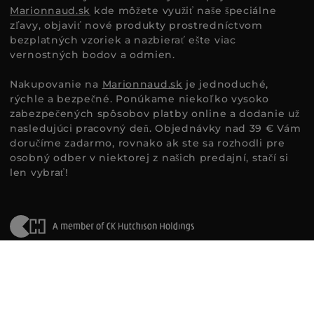
Marionnaud.sk
kde môžete využiť naše špeciálne
zľavy, objaviť nové produkty prostredníctvom
bezplatných vzoriek a nazbierať ešte viac
vernostných bodov a odmien.
Nakupovanie na
Marionnaud.sk
je jednoduché,
rýchle a bezpečné. Ponúkame niekoľko vysoko
zabezpečených spôsobov platby online a dodanie už
nasledujúci pracovný deň. Objednávky nad 39 € Vám
doručíme zadarmo, rovnako ak ste sa rozhodli pre
osobný odber v niektorej z našich predajní, stačí si
len vybrať!