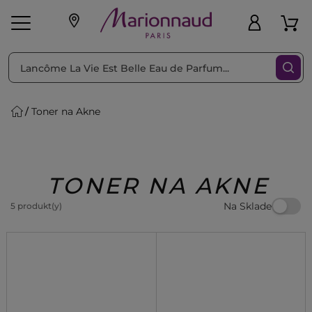
Triediť podľa
Filtrovať
Toner na Akne
o pleť
Líčenie
Vône
vé
K
Exkluzivity
Zl'avy
dukty
Beauty
TONER NA AKNE
Na Sklade
5 produkt(y)