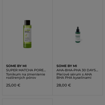
SOME BY MI
SOME BY MI
SUPER MATCHA PORE
AHA-BHA-PHA 30 DAYS
TIGHTENING TONER
MIRACLE SERUM
Tonikum na zmenšenie
Pleťové sérum s AHA
rozšírených pórov
BHA PHA kyselinami
25,00 €
28,00 €