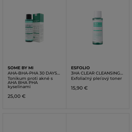
SOME BY MI
ESFOLIO
AHA-BHA-PHA 30 DAYS
3HA CLEAR CLEANSING
MIRACLE TONER
TONER
Tonikum proti akné s
Exfoliačný pleťový toner
AHA BHA PHA
kyselinami
15,90 €
25,00 €