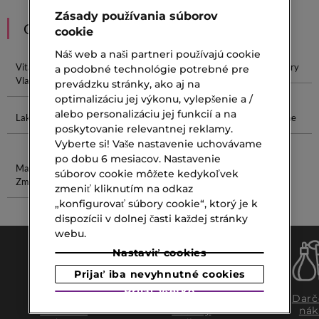
Zásady používania súborov
ODPORÚČANIA
cookie
Náš web a naši partneri používajú cookie
Vitamíny Na
Masky Na
Kefa Na Vlasy
Lesk Na Pery
a podobné technológie potrebné pre
Vlasy
Vlasy
prevádzku stránky, ako aj na
optimalizáciu jej výkonu, vylepšenie a /
alebo personalizáciu jej funkcií a na
Lak Na Vlasy
Ceruzka Na
Podkladová
Krásne Vône
poskytovanie relevantnej reklamy.
Obočie
Báza
Vyberte si! Vaše nastavenie uchovávame
po dobu 6 mesiacov. Nastavenie
Makeup Na
Čistiaci Gél
súborov cookie môžete kedykoľvek
Zmiešanú Pleť
Na Mastnú
zmeniť kliknutím na odkaz
Pleť
„konfigurovať súbory cookie“, ktorý je k
dispozícii v dolnej časti každej stránky
webu.
Nastaviť cookies
Prijať iba nevyhnutné cookies
Prijať všetko
Doprava
Expresný
Darč
zadarmo
osobný
nák