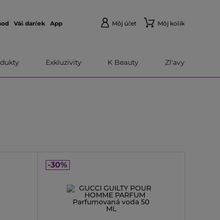
hod
Váš darček
App
Môj účet
Môj košík
dukty
Exkluzivity
K Beauty
Zl'avy
-30%