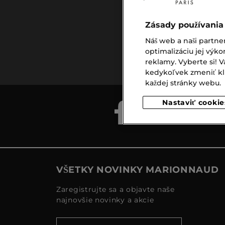
Zásady používania
Náš web a naši partne
Doprava
optimalizáciu jej výko
zadarmo
reklamy. Vyberte si!
nad €39,-
kedykoľvek zmeniť klik
každej stránky webu.
Nastaviť cookie
VŠETKY NOVINKY MARIONNAUD
Zaregistrujte sa a objavte naše
najnovšie novinky a akcie