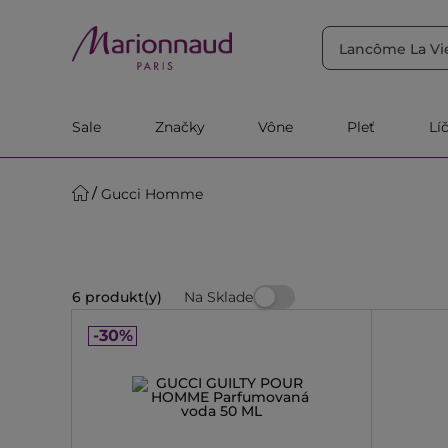
TRIEDIŤ PODĽA
Filtrovať
Relevantnosť
Sale
Značky
Vône
Pleť
Lí
Gucci Homme
Na Sklade
6 produkt(y)
-30%