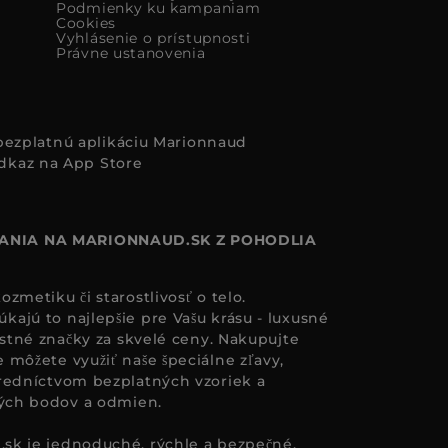
Podmienky ku kampaniam
Cookies
Vyhlásenie o prístupnosti
Právne ustanovenia
i bezplatnú aplikáciu Marionnaud
ANIA NA MARIONNAUD.SK Z POHODLIA
zmetiku či starostlivosť o telo.
ajú to najlepšie pre Vašu krásu - luxusné
astné značky za skvelé ceny. Nakupujte
 môžete využiť naše špeciálne zľavy,
redníctvom bezplatných vzoriek a
ných bodov a odmien.
.sk
je jednoduché, rýchle a bezpečné.