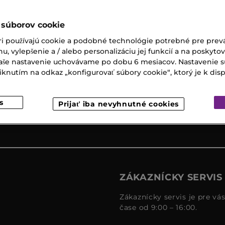
 súborov cookie
ri používajú cookie a podobné technológie potrebné pre prevá
Expresný
Darčeky k
nu, vylepšenie a / alebo personalizáciu jej funkcií a na poskyto
osobný
nákupu
 Vaše nastavenie uchovávame po dobu 6 mesiacov. Nastavenie 
odber
nutím na odkaz „konfigurovať súbory cookie“, ktorý je k dispoz
s
Prijať iba nevyhnutné cookies
ZÁKAZNÍCKY SERVIS
Zákaznícky servis je pre vá
čase od 9:00 – 16:00.