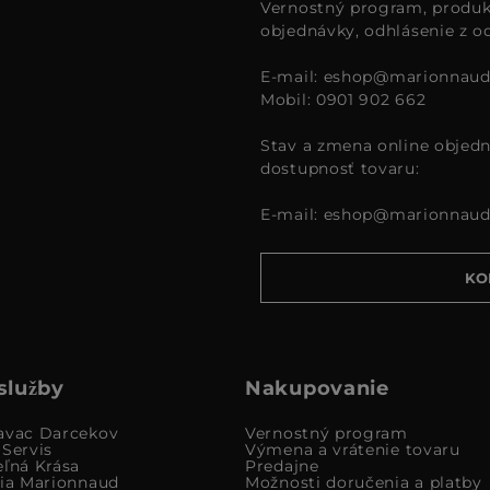
Vernostný program, produk
objednávky, odhlásenie z o
E-mail:
eshop@marionnaud
Mobil: 0901 902 662
Stav a zmena online objedn
dostupnosť tovaru:
E-mail:
eshop@marionnaud
KO
služby
Nakupovanie
avac Darcekov
Vernostný program
 Servis
Výmena a vrátenie tovaru
eľná Krása
Predajne
cia Marionnaud
Možnosti doručenia a platby