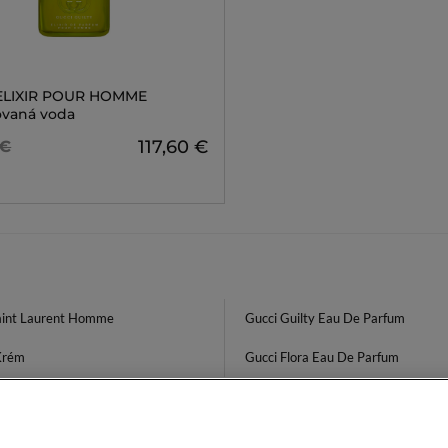
 ELIXIR POUR HOMME
vaná voda
117,60 €
 €
aint Laurent Homme
Gucci Guilty Eau De Parfum
Krém
Gucci Flora Eau De Parfum
n E