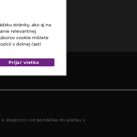
dzku stránky, ako aj na
Bezpečná
vanie relevantnej
platba
súborov cookie môžete
ícii v dolnej časti
Prijať všetko
s k dispozícií od pondelka do piatku v