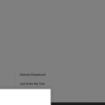
Homme Deodorant
Just Krém Na Tvár