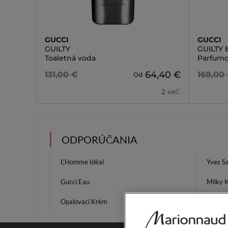
GUCCI
GUCCI
GUILTY
GUILTY
Toaletná voda
Parfumo
64,40 €
131,00 €
168,00
Od
2 veľ.
ODPORÚČANIA
L'Homme Idéal
Yves S
Gucci Eau
Milky 
Opalovací Krém
Vitamí