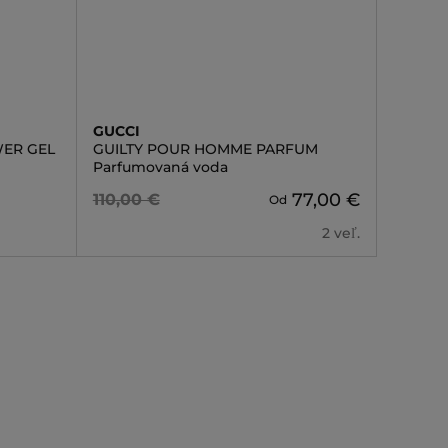
GUCCI
ER GEL
GUILTY POUR HOMME PARFUM
Parfumovaná voda
77,00 €
110,00 €
Od
2 veľ.