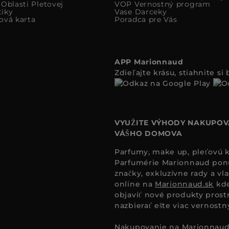
Oblasti Pletovej
VOP Vernostný program
iky
Vase Darceky
ová karta
Poradca pre Vás
APP Marionnaud
Zdieľajte krásu, stiahnite s
VYUŽITE VÝHODY NAKUPOV
VÁŠHO DOMOVA
Parfumy, make up, pleťovú ko
Parfumérie Marionnaud ponúk
značky, exkluzívne rady a vl
online na
Marionnaud.sk
kde
objaviť nové produkty prost
nazbierať ešte viac vernost
Nakupovanie na
Marionnaud