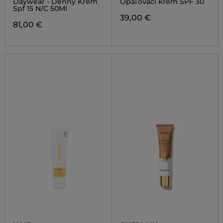
Daywear - Denný Krém
Opaľovací krém SPF 30
SPECTRUM SPF-30
Spf 15 N/C 50Ml
39,00 €
81,00 €