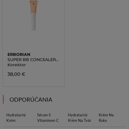
ERBORIAN
SUPER BB CONCEALER
DORE
Korektor
38,00 €
ODPORÚČANIA
Hydratačný
Sérum S
Hydratačný
Krém Na
Krém
Vitamínom C
Krém Na Tvár
Ruky