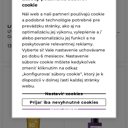
cookie
Náš web a naši partneri používajú cookie
a podobné technológie potrebné pre
prevádzku stránky, ako aj na
LA MER
CLARINS
UV PROTECTING FLUID
SUNCARE FACE CREAM
optimalizáciu jej výkonu, vylepšenie a /
SPF 50
SPF30
Ochranný fluid
Opaľovací krém na tvár
alebo personalizáciu jej funkcií a na
SPF 30
poskytovanie relevantnej reklamy.
134,00 €
34,20 €
Vyberte si! Vaše nastavenie uchovávame
po dobu 6 mesiacov. Nastavenie
súborov cookie môžete kedykoľvek
zmeniť kliknutím na odkaz
„konfigurovať súbory cookie“, ktorý je k
dispozícii v dolnej časti každej stránky
webu.
Nastaviť cookies
Prijať iba nevyhnutné cookies
Prijať všetko