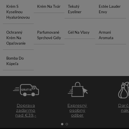
Krém S
Krém Na Tvár
Tekutý
Estée Lauder
Kyselinou
Eyeliner
Envy
Hyalurónovou
Ochranný
Parfumované
Gél Na Vlasy
Armani
Krém Na
Sprchové Gély
Aromata
Opaľovanie
Bomba Do
Kúpeľa
Doprava
Expresný
Darč
zadarmo
osobný
nák
nad €39,-
odber