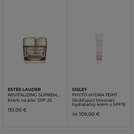
ESTÉE LAUDER
SISLEY
REVITALIZING SUPREME
PHYTO-HYDRA TEINT
YOUTH POWER CREME
Krém na pleť SPF 25
Skrášľujúci tónovací
SPF25
hydratačný krém s SPF15
151,00 €
109,00 €
Od