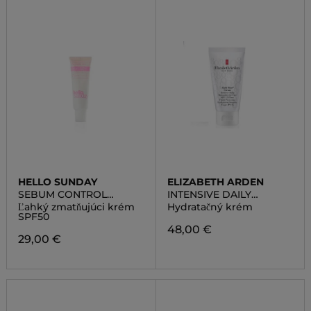
HELLO SUNDAY
ELIZABETH ARDEN
SEBUM CONTROL
INTENSIVE DAILY
MOISTURISER SPF50
MOISTURIZER FOR FACE
Ľahký zmatňujúci krém
Hydratačný krém
SPF 15
SPF50
48,00 €
29,00 €