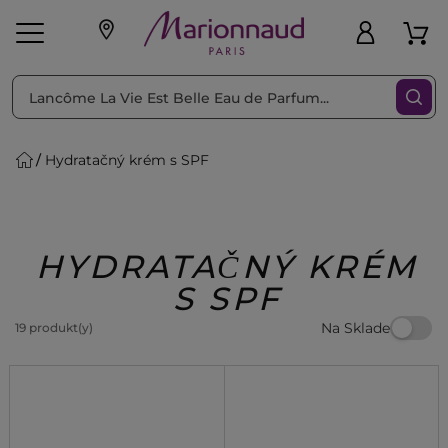
Triediť podľa
Filtrovať
Hydratačný krém s SPF
o pleť
Líčenie
Vône
vé
K
Exkluzivity
Zl'avy
dukty
Beauty
HYDRATAČNÝ KRÉM
S SPF
Na Sklade
19 produkt(y)