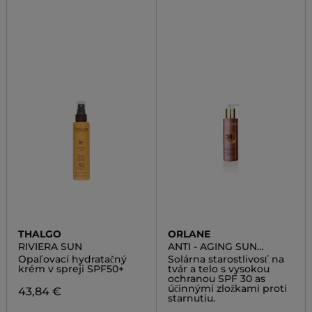
THALGO
ORLANE
RIVIERA SUN
ANTI - AGING SUN
CREAM FACE AND BODY
Opaľovací hydratačný
Solárna starostlivosť na
SPF 30
krém v spreji SPF50+
tvár a telo s vysokou
ochranou SPF 30 as
účinnými zložkami proti
43,84 €
starnutiu.