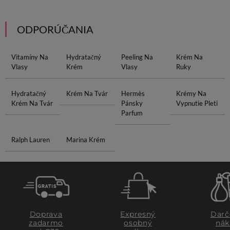
ODPORÚČANIA
Vitamíny Na
Hydratačný
Peeling Na
Krém Na
Vlasy
Krém
Vlasy
Ruky
Hydratačný
Krém Na Tvár
Hermès
Krémy Na
Krém Na Tvár
Pánsky
Vypnutie Pleti
Parfum
Ralph Lauren
Marina Krém
Doprava
Expresný
Darč
zadarmo
osobný
nák