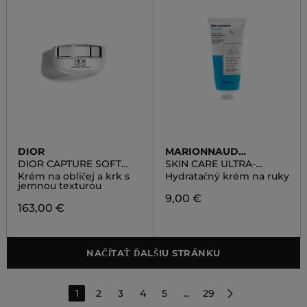
DIOR
MARIONNAUD
SKINCARE
DIOR CAPTURE SOFT
SKIN CARE ULTRA-
CREME
HYDRATING HAND
Krém na obličej a krk s
Hydratačný krém na ruky
CREAM
jemnou texturou
9,00 €
163,00 €
NAČÍTAŤ ĎALŠIU STRÁNKU
1
2
3
4
5
...
29