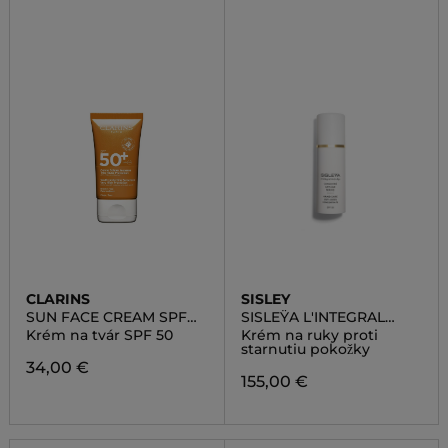
CLARINS
SISLEY
SUN FACE CREAM SPF
SISLEŸA L'INTEGRAL
50
ANTI-AGE HAND CARE
Krém na tvár SPF 50
Krém na ruky proti
starnutiu pokožky
34,00 €
155,00 €