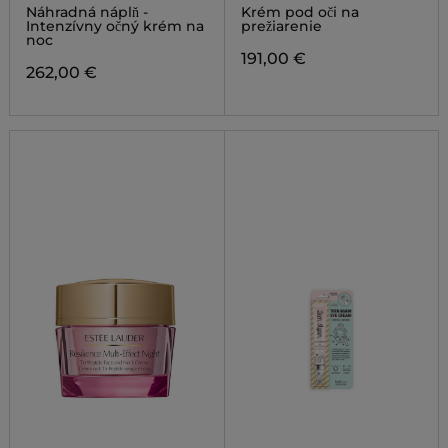
NIGHT EYE CREAM
EYECREAM
Náhradná náplň -
Krém pod oči na
Intenzívny očný krém na
prežiarenie
noc
191,00 €
262,00 €