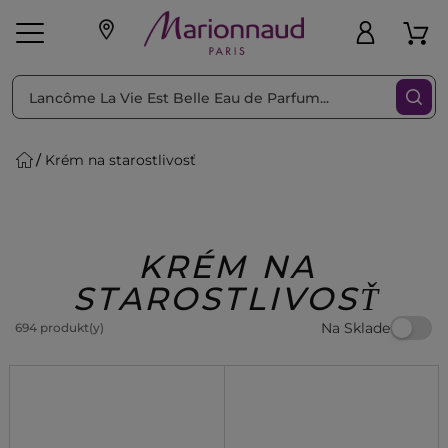
Triediť podľa
Filtrovať
Krém na starostlivosť
o pleť
Líčenie
Vône
vé
K
Exkluzivity
Zl'avy
dukty
Beauty
KRÉM NA
STAROSTLIVOSŤ
Na Sklade
694 produkt(y)