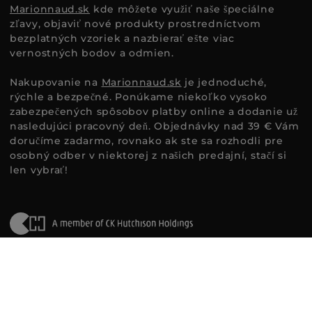
Marionnaud.sk
kde môžete využiť naše špeciálne
zľavy, objaviť nové produkty prostredníctvom
bezplatných vzoriek a nazbierať ešte viac
vernostných bodov a odmien.
Nakupovanie na
Marionnaud.sk
je jednoduché,
rýchle a bezpečné. Ponúkame niekoľko vysoko
zabezpečených spôsobov platby online a dodanie už
nasledujúci pracovný deň. Objednávky nad 39 € Vám
doručíme zadarmo, rovnako ak ste sa rozhodli pre
osobný odber v niektorej z našich predajní, stačí si
len vybrať!