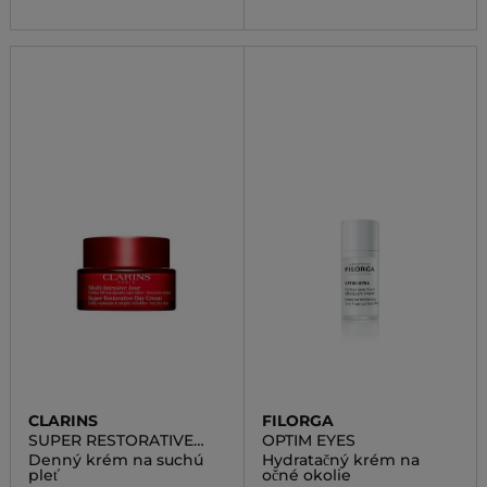
CLARINS
FILORGA
SUPER RESTORATIVE
OPTIM EYES
DAY CREAM VERY DRY
Denný krém na suchú
Hydratačný krém na
SKIN
pleť
očné okolie