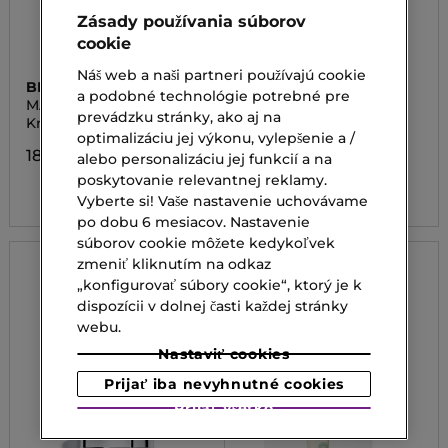
Zásady používania súborov
cookie
Náš web a naši partneri používajú cookie
BEAUTY OF JOSEON
SISLEY
a podobné technológie potrebné pre
MATTE SUN STICK:
SISLEŸA L'INTÉGRAL
prevádzku stránky, ako aj na
MUGWORT + CAMELIA
ANTI-ÂGE
Krém na opaľovanie
Koncentrovaný a
intenzívny telový krém
optimalizáciu jej výkonu, vylepšenie a /
na spevnenie pokožky
18,50 €
alebo personalizáciu jej funkcií a na
poskytovanie relevantnej reklamy.
350,00 €
Vyberte si! Vaše nastavenie uchovávame
po dobu 6 mesiacov. Nastavenie
súborov cookie môžete kedykoľvek
zmeniť kliknutím na odkaz
„konfigurovať súbory cookie“, ktorý je k
dispozícii v dolnej časti každej stránky
webu.
Nastaviť cookies
Prijať iba nevyhnutné cookies
Prijať všetko