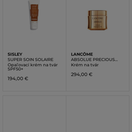
SISLEY
LANCÔME
SUPER SOIN SOLAIRE
ABSOLUE PRECIOUS
CELLS RICH CREAM
Opaľovací krém na tvár
Krém na tvár
SPF50+
294,00 €
194,00 €