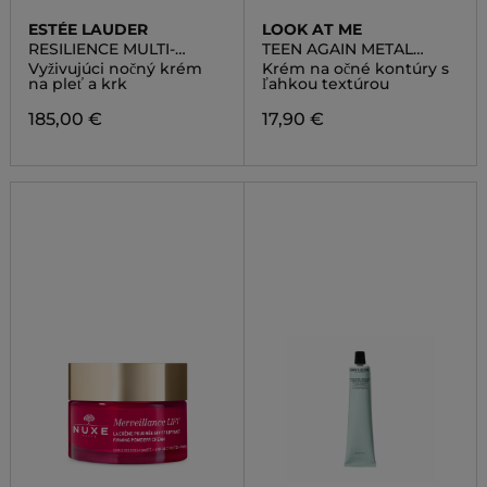
ESTÉE LAUDER
LOOK AT ME
RESILIENCE MULTI-
TEEN AGAIN METAL
EFFECT NIGHT CREAM
HEAD TIP EYE CREAM
Vyživujúci nočný krém
Krém na očné kontúry s
na pleť a krk
ľahkou textúrou
185,00 €
17,90 €