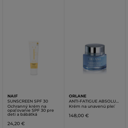
NAIF
ORLANE
SUNSCREEN SPF 30
ANTI-FATIGUE ABSOLU
POLY-ACTIVE
Ochranný krém na
Krém na unavenú pleť
opaľovanie SPF 30 pre
deti a bábätká
148,00 €
24,20 €