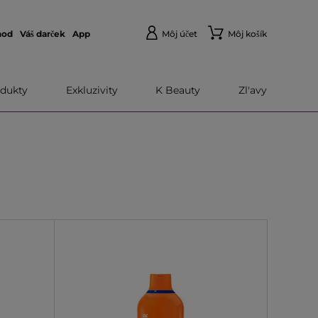
hod
Váš darček
App
Môj účet
Môj košík
dukty
Exkluzivity
K Beauty
Zl'avy