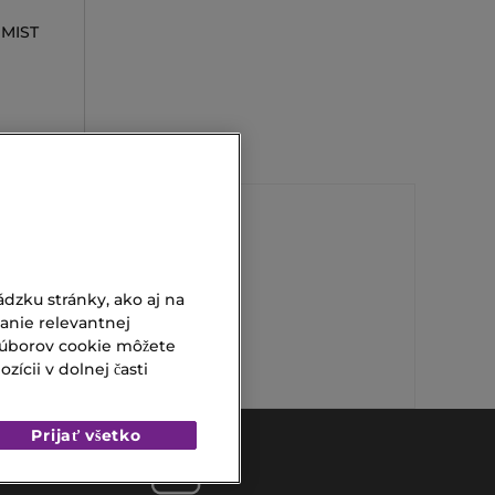
MIST
Jean Paul Gaultier Telo
dzku stránky, ako aj na
Boss Parfum Pre Ženy
vanie relevantnej
súborov cookie môžete
ícii v dolnej časti
Prijať všetko