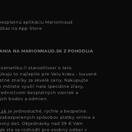
i bezplatnú aplikáciu Marionnaud
ANIA NA MARIONNAUD.SK Z POHODLIA
zmetiku či starostlivosť o telo.
ajú to najlepšie pre Vašu krásu - luxusné
astné značky za skvelé ceny. Nakupujte
 môžete využiť naše špeciálne zľavy,
redníctvom bezplatných vzoriek a
ných bodov a odmien.
.sk
je jednoduché, rýchle a bezpečné.
zabezpečených spôsobov platby online a
covný deň. Objednávky nad 39 € Vám
k ste sa rozhodli pre osobný odber v