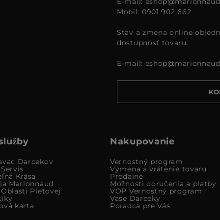
E-mail:
eshop@marionnaud
Mobil: 0901 902 662
Stav a zmena online objedn
dostupnosť tovaru:
E-mail:
eshop@marionnaud
KO
služby
Nakupovanie
avac Darcekov
Vernostný program
 Servis
Výmena a vrátenie tovaru
eľná Krása
Predajne
cia Marionnaud
Možnosti doručenia a platby
Oblasti Pletovej
VOP Vernostný program
iky
Vase Darceky
ová karta
Poradca pre Vás