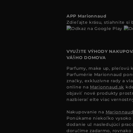
APP Marionnaud
Zdieľajte krásu, stiahnite s
VYUŽITE VÝHODY NAKUPOV
VÁŠHO DOMOVA
Parfumy, make up, pleťovú ko
Parfumérie Marionnaud ponúk
značky, exkluzívne rady a vl
online na
Marionnaud.sk
kde
objaviť nové produkty prost
nazbierať ešte viac vernost
Nakupovanie na
Marionnaud
Ponúkame niekoľko vysoko 
dodanie už nasledujúci pra
doručíme zadarmo, rovnako a