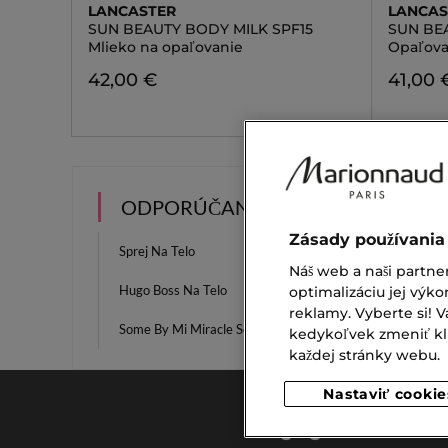
LANCASTER
LANCAS
SUN BEAUTY BODY MILK SPF15
SUN BE
Mlieko na opaľovanie
Opaľova
42,00 €
41,00 
ODPORÚČANIA
Zásady používania
Sprej Na Telo
Lesk N
Náš web a naši partne
Hugo Boss Na Telo
Očné N
optimalizáciu jej výko
reklamy. Vyberte si!
Some By Mi Miracle Serum
Dámsk
kedykoľvek zmeniť klik
každej stránky webu.
Nastaviť cookie