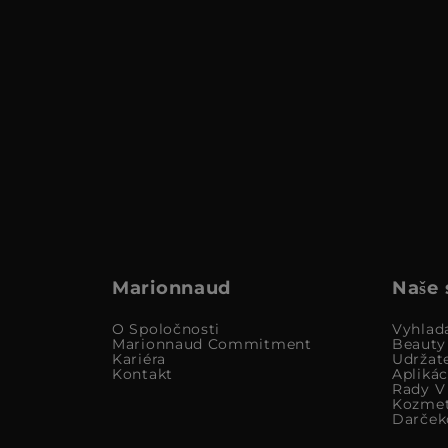
Marionnaud
Naše 
O Spoločnosti
Vyhlad
Marionnaud Commitment
Beauty
Kariéra
Udržat
Kontakt
Apliká
Rady V 
Kozmet
Darček