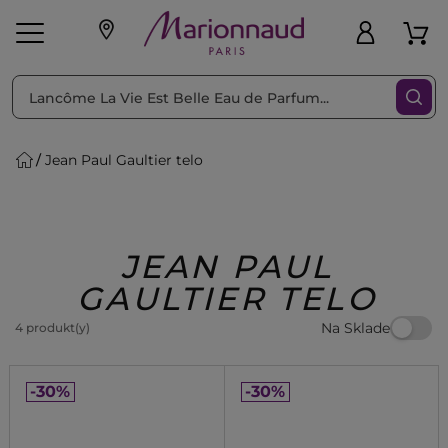
Triediť podľa
Filtrovať
Jean Paul Gaultier telo
o pleť
Líčenie
Vône
vé
K
Exkluzivity
Zl'avy
dukty
Beauty
JEAN PAUL
GAULTIER TELO
Na Sklade
4 produkt(y)
-30%
-30%