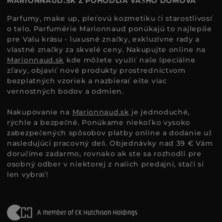
MARIONNAUD.SK Z POHODLIA VÁŠHO DOMOVA
Parfumy, make up, pleťovú kozmetiku či starostlivosť
o telo. Parfumérie Marionnaud ponúkajú to najlepšie
pre Vašu krásu - luxusné značky, exkluzívne rady a
vlastné značky za skvelé ceny. Nakupujte online na
Marionnaud.sk
kde môžete využiť naše špeciálne
zľavy, objaviť nové produkty prostredníctvom
bezplatných vzoriek a nazbierať ešte viac
vernostných bodov a odmien.
Nakupovanie na
Marionnaud.sk
je jednoduché,
rýchle a bezpečné. Ponúkame niekoľko vysoko
zabezpečených spôsobov platby online a dodanie už
nasledujúci pracovný deň. Objednávky nad 39 € Vám
doručíme zadarmo, rovnako ak ste sa rozhodli pre
osobný odber v niektorej z našich predajní, stačí si
len vybrať!