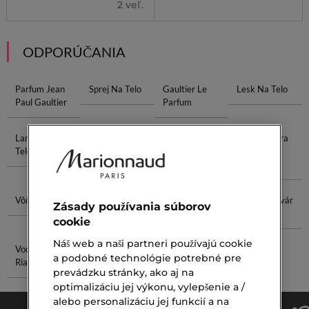
2 veľ.
ODPORÚČANIA
Parfum Jean
Sprej Na Telo
Gaultier Le
Lesk Na Telo
Paul Gaultier
Parfum
Lancaster
Bronzer Sun
Parfum Pre
Clarins Extra
Telo
Ženy
Firming
Collagen
Vôňa Guess
Tvárová
Olej Na Pery
Farba Na Tvár
Zásady používania súborov
Maska
V Paletke
cookie
Náš web a naši partneri používajú cookie
Vodoodolná
Guerlain
a podobné technológie potrebné pre
Riasenka
Púder
prevádzku stránky, ako aj na
optimalizáciu jej výkonu, vylepšenie a /
alebo personalizáciu jej funkcií a na