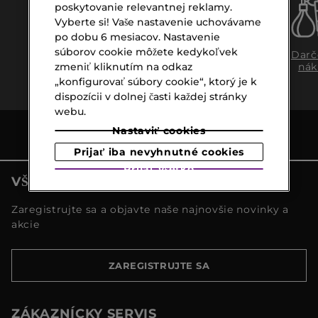
poskytovanie relevantnej reklamy.
Vyberte si! Vaše nastavenie uchovávame
po dobu 6 mesiacov. Nastavenie
súborov cookie môžete kedykoľvek
Doprava
Expresný
Darč
zmeniť kliknutím na odkaz
zadarmo
osobný
nák
nad €39,-
odber
„konfigurovať súbory cookie“, ktorý je k
dispozícii v dolnej časti každej stránky
webu.
Nastaviť cookies
Prijať iba nevyhnutné cookies
Prijať všetko
VŠETKY NOVINKY MARIONNAUD
Zaregistrujte sa a objavte naše najnovšie novinky a
akcie
ZAREGISTRUJTE SA
ZÁKAZNÍCKY SERVIS