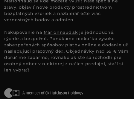
Marionnaud.sk
kde môžete využiť naše špeciálne
zľavy, objaviť nové produkty prostredníctvom
bezplatných vzoriek a nazbierať ešte viac
vernostných bodov a odmien.
Nakupovanie na
Marionnaud.sk
je jednoduché,
rýchle a bezpečné. Ponúkame niekoľko vysoko
zabezpečených spôsobov platby online a dodanie už
nasledujúci pracovný deň. Objednávky nad 39 € Vám
doručíme zadarmo, rovnako ak ste sa rozhodli pre
osobný odber v niektorej z našich predajní, stačí si
len vybrať!