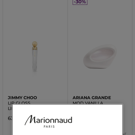
-30%
JIMMY CHOO
ARIANA GRANDE
LIP GLOSS
MOD VANILLA
LIP GLOSS Lesk na pery
Parfumovaná voda
63,00 €
50,00 €
35,00 €
Od
2 veľ.