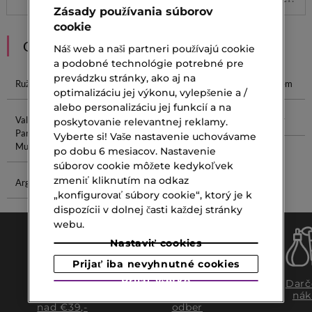
Zásady používania súborov
cookie
ODPORÚČANIA
Náš web a naši partneri používajú cookie
a podobné technológie potrebné pre
prevádzku stránky, ako aj na
Ružové Zlato
Ružový Rúž
Guerlain Blush
Ružová Krém
optimalizáciu jej výkonu, vylepšenie a /
alebo personalizáciu jej funkcií a na
Valentino
Vosk Na Pleť
Lancôme
Biele Kvety
poskytovanie relevantnej reklamy.
Parfum Pre
Krém 40
Vyberte si! Vaše nastavenie uchovávame
Mužov
po dobu 6 mesiacov. Nastavenie
súborov cookie môžete kedykoľvek
zmeniť kliknutím na odkaz
Arganový Olej
Jojobový Olej
„konfigurovať súbory cookie“, ktorý je k
dispozícii v dolnej časti každej stránky
webu.
Nastaviť cookies
Prijať iba nevyhnutné cookies
Prijať všetko
Doprava
Expresný
Darč
zadarmo
osobný
nák
nad €39,-
odber