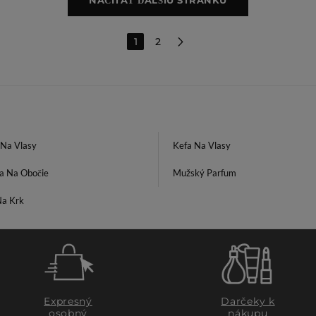
NAČÍTAŤ ĎALŠIU STRÁNKU
1
2
Na Vlasy
Kefa Na Vlasy
a Na Obočie
Mužský Parfum
a Krk
Expresný
Darčeky k
osobný
nákupu