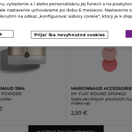
nu, vylepšenie a / alebo personalizáciu jej funkcií a na poskyto
 Vaše nastavenie uchovávame po dobu 6 mesiacov. Nastavenie 
nutím na odkaz „konfigurovať súbory cookie“, ktorý je k dispoz
s
Prijať iba nevyhnutné cookies
NAUD 1984
MARIONNAUD ACCESSORIE
G POWDER
MY FLAT ROUND SPONGE
 púder
Sada okrúhlych plochých hu
make-up
€
2,50 €