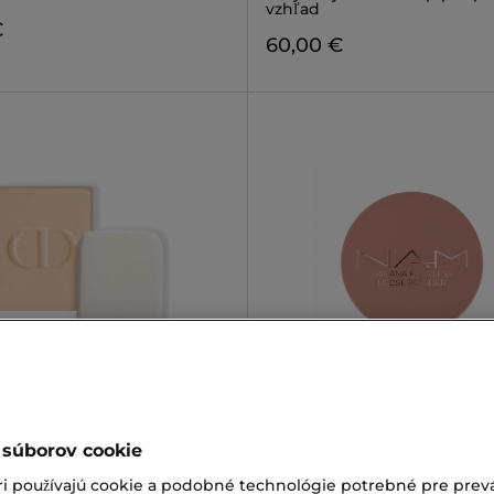
vzhľad
€
60,00 €
NAM
IN FOREVER
BANANA FLAWLESS LOOSE
POWDER
o kompaktného púderu
Vyhladzujúci púder
 súborov cookie
€
13,50 €
ri používajú cookie a podobné technológie potrebné pre prevá