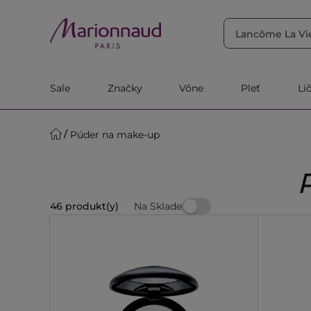
TRIEDIŤ PODĽA
Filtrovať
Relevantnosť
Sale
Značky
Vône
Pleť
Lí
Púder na make-up
Na Sklade
46 produkt(y)