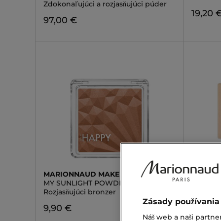
Zdokonaľujúci a rozjasňujúci púder
19,20 
97,00 €
MARIONNAUD MAKE UP
DIOR
MY SUNLIGHT POWDER
DIORSK
Rozjasňujúci bronzer
Náplň d
Zásady používania
9,90 €
58,00 
Náš web a naši partne