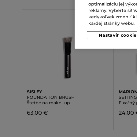
optimalizáciu jej výko
reklamy. Vyberte si!
kedykoľvek zmeniť klik
každej stránky webu.
Nastaviť cookie
SISLEY
MARION
FOUNDATION BRUSH
SETTIN
Štetec na make -up
Fixačný
63,00 €
24,00 