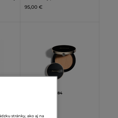
95,00 €
MARIONNAUD 1984
POWDER
Sypký púder
25,00 €
dzku stránky, ako aj na