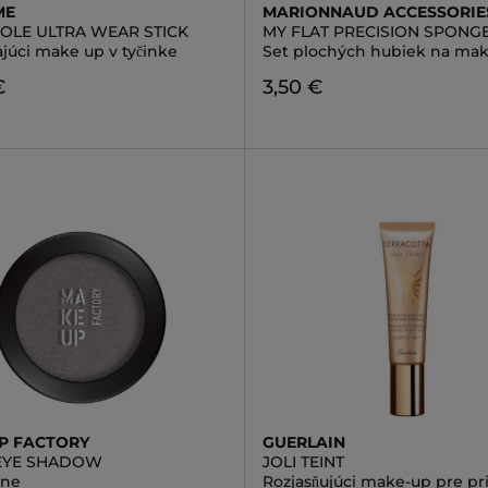
ME
MARIONNAUD ACCESSORIE
DOLE ULTRA WEAR STICK
MY FLAT PRECISION SPONG
júci make up v tyčinke
Set plochých hubiek na ma
€
3,50 €
P FACTORY
GUERLAIN
 EYE SHADOW
JOLI TEINT
ene
Rozjasňujúci make-up pre pr