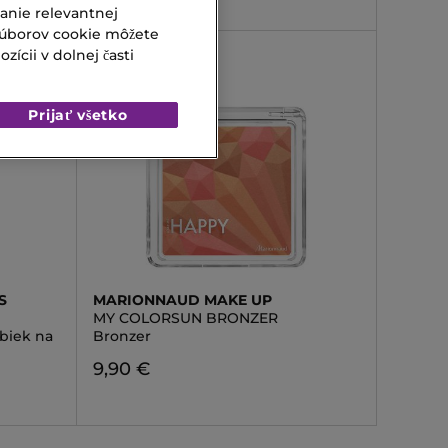
vanie relevantnej
súborov cookie môžete
ícii v dolnej časti
Prijať všetko
S
MARIONNAUD MAKE UP
MY COLORSUN BRONZER
biek na
Bronzer
9,90 €