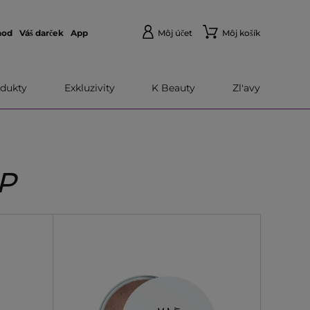
hod
Váš darček
App
Môj účet
Môj košík
dukty
Exkluzivity
K Beauty
Zl'avy
P