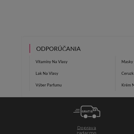
ODPORÚČANIA
Vitamíny Na Vlasy
Masky 
Lak Na Vlasy
Ceruzk
Výber Parfumu
Krém N
Doprava
zadarmo