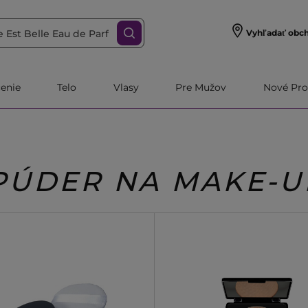
Vyhľadať obc
čenie
Telo
Vlasy
Pre Mužov
Nové Pro
PÚDER NA MAKE-U