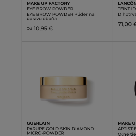
MAKE UP FACTORY
LANCÔ
EYE BROW POWDER
TEINT I
EYE BROW POWDER Púder na
Dlhotrva
úpravu obočia
71,00 
10,95 €
Od
GUERLAIN
MAKE U
PARURE GOLD SKIN DIAMOND
ARTIST
MICRO-POWDER
Očné ti