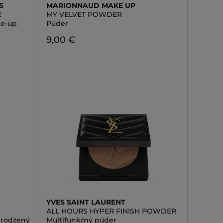
S
MARIONNAUD MAKE UP
E
MY VELVET POWDER
ke-up
Púder
9,00 €
YVES SAINT LAURENT
ALL HOURS HYPER FINISH POWDER
irodzený
Multifunkčný púder