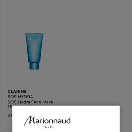
CLARINS
SOS HYDRA
SOS Hydra Face Mask
Hydratačná maska
45,20 €