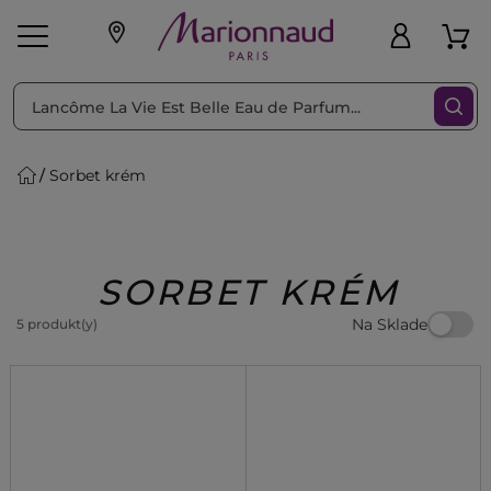
Triediť podľa
Filtrovať
Sorbet krém
o pleť
Líčenie
Vône
vé
K
Exkluzivity
Zl'avy
dukty
Beauty
SORBET KRÉM
Na Sklade
5 produkt(y)