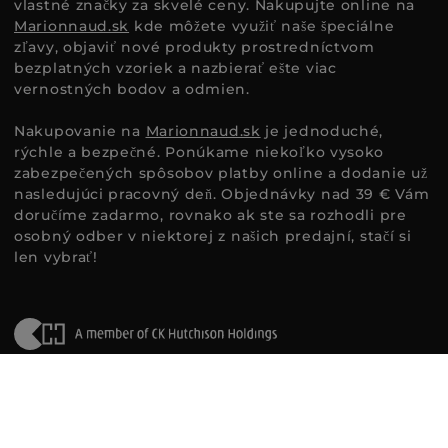
vlastné značky za skvelé ceny. Nakupujte online na
Marionnaud.sk
kde môžete využiť naše špeciálne
zľavy, objaviť nové produkty prostredníctvom
bezplatných vzoriek a nazbierať ešte viac
vernostných bodov a odmien.
Nakupovanie na
Marionnaud.sk
je jednoduché,
rýchle a bezpečné. Ponúkame niekoľko vysoko
zabezpečených spôsobov platby online a dodanie už
nasledujúci pracovný deň. Objednávky nad 39 € Vám
doručíme zadarmo, rovnako ak ste sa rozhodli pre
osobný odber v niektorej z našich predajní, stačí si
len vybrať!