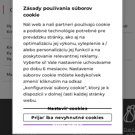
Zásady používania súborov
ODPORÚČANIA
cookie
Náš web a naši partneri používajú cookie
Hydratačný
Krém Na
Hydratačný
Krém Na Tvár
a podobné technológie potrebné pre
Krém
Ruky
Krém Na Tvár
prevádzku stránky, ako aj na
optimalizáciu jej výkonu, vylepšenie a /
Krém S
Očný Krém
Vyplnenie
Sprchovací
alebo personalizáciu jej funkcií a na
Kyselinou
Vrások
Gél
poskytovanie relevantnej reklamy.
Hyalurónovou
Vyberte si! Vaše nastavenie uchovávame
po dobu 6 mesiacov. Nastavenie
Marc Jacobs
Olej Do
súborov cookie môžete kedykoľvek
Kúpeľa Pre
zmeniť kliknutím na odkaz
Bábätká
„konfigurovať súbory cookie“, ktorý je k
dispozícii v dolnej časti každej stránky
webu.
Nastaviť cookies
Prijať iba nevyhnutné cookies
Prijať všetko
Doprava
Expresný
Darč
zadarmo
osobný
nák