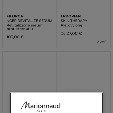
FILORGA
ERBORIAN
NCEF-REVITALIZE SERUM
SKIN THERAPY
Revitalizačné sérum
Pleťový olej
proti starnutiu
27,00 €
Od
103,00 €
2 veľ.