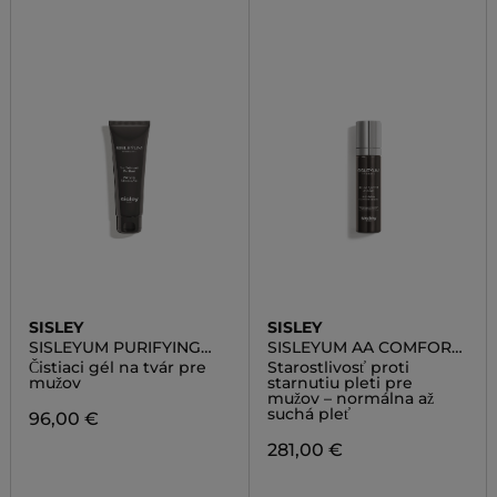
SISLEY
SISLEY
SISLEYUM PURIFYING
SISLEYUM AA COMFORT
CLEANSING GEL
CREAM
Čistiaci gél na tvár pre
Starostlivosť proti
mužov
starnutiu pleti pre
mužov – normálna až
suchá pleť
96,00 €
281,00 €