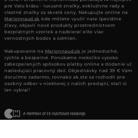
pre Vašu krásu - luxusné značky, exkluzívne rady a
vlastné značky za skvelé ceny. Nakupujte online na
Marionnaud.sk
kde môžete využiť naše špeciálne
zľavy, objaviť nové produkty prostredníctvom
bezplatných vzoriek a nazbierať ešte viac
vernostných bodov a odmien.
Nakupovanie na
Marionnaud.sk
je jednoduché,
rýchle a bezpečné. Ponúkame niekoľko vysoko
zabezpečených spôsobov platby online a dodanie už
nasledujúci pracovný deň. Objednávky nad 39 € Vám
doručíme zadarmo, rovnako ak ste sa rozhodli pre
osobný odber v niektorej z našich predajní, stačí si
len vybrať!