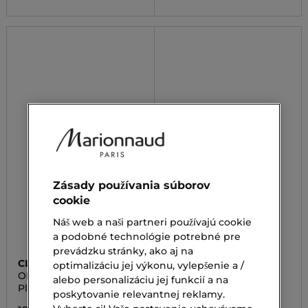
Zásady používania súborov
cookie
Náš web a naši partneri používajú cookie
a podobné technológie potrebné pre
prevádzku stránky, ako aj na
CLARINS
ORLANE
optimalizáciu jej výkonu, vylepšenie a /
ONE-STEP GENTLE
PURETÉ
alebo personalizáciu jej funkcií a na
EXFOLIATING CLEANSER
Pleťový peeling
Čistiaci a odličovací gél
poskytovanie relevantnej reklamy.
pre mastnú pleť