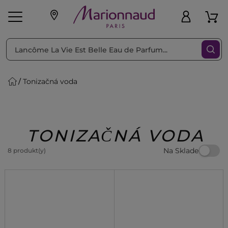
Triediť podľa
Filtrovať
Tonizačná voda
o pleť
Líčenie
Vône
vé
K
Exkluzivity
Zl'avy
dukty
Beauty
TONIZAČNÁ VODA
Na Sklade
8 produkt(y)