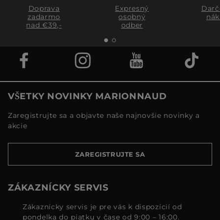
Doprava
Expresný
Darč
zadarmo
osobný
nák
nad €39,-
odber
VŠETKY NOVINKY MARIONNAUD
Zaregistrujte sa a objavte naše najnovšie novinky a
akcie
ZAREGISTRUJTE SA
ZÁKAZNÍCKY SERVIS
Zákaznícky servis je pre vás k dispozícií od
pondelka do piatku v čase od 9:00 – 16:00.