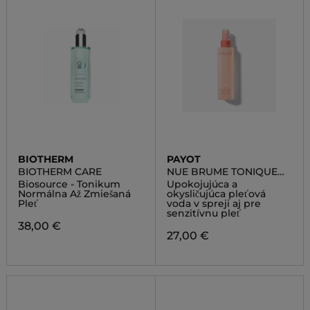
BIOTHERM
PAYOT
BIOTHERM CARE
NUE BRUME TONIQUE
DOUCEUR
Biosource - Tonikum
Upokojujúca a
Normálna Až Zmiešaná
okysličujúca pleťová
Pleť
voda v spreji aj pre
senzitívnu pleť
38,00 €
27,00 €