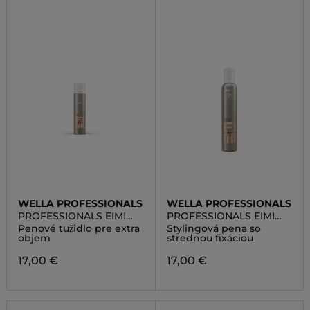
WELLA PROFESSIONALS
WELLA PROFESSIONALS
PROFESSIONALS EIMI
PROFESSIONALS EIMI
VOLUME EXTRA MOUSSE
VOLUME NATURAL
Penové tužidlo pre extra
Stylingová pena so
VOLUME
objem
strednou fixáciou
17,00 €
17,00 €