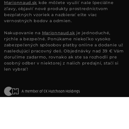
Marionnaud.sk
kde môžete využiť naše špeciálne
zľavy, objaviť nové produkty prostredníctvom
bezplatných vzoriek a nazbierať ešte viac
vernostných bodov a odmien.
Nakupovanie na
Marionnaud.sk
je jednoduché,
rýchle a bezpečné. Ponúkame niekoľko vysoko
zabezpečených spôsobov platby online a dodanie už
nasledujúci pracovný deň. Objednávky nad 39 € Vám
doručíme zadarmo, rovnako ak ste sa rozhodli pre
osobný odber v niektorej z našich predajní, stačí si
len vybrať!