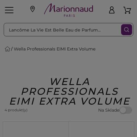
Triediť podľa
Filtrovať
Wella Professionals EIMI Extra Volume
o pleť
Líčenie
Vône
vé
K
Exkluzivity
Zl'avy
dukty
Beauty
WELLA
PROFESSIONALS
EIMI EXTRA VOLUME
Na Sklade
4 produkt(y)