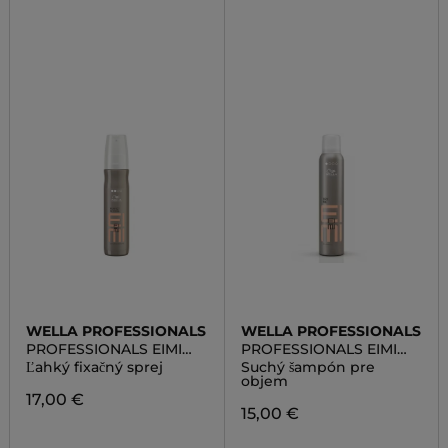
WELLA PROFESSIONALS
WELLA PROFESSIONALS
PROFESSIONALS EIMI
PROFESSIONALS EIMI
VOLUME PERFECT
VOLUME DRY ME
Ľahký fixačný sprej
Suchý šampón pre
SETTING
objem
17,00 €
15,00 €