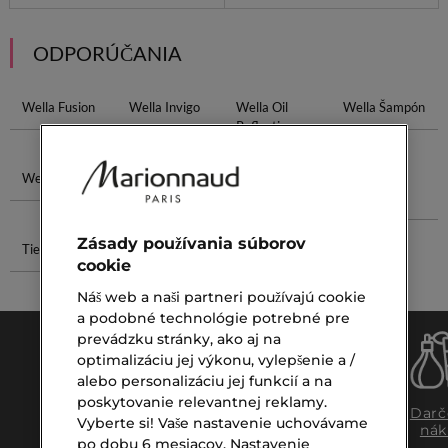
ODPORÚČANIA
Wella Fusion
Wella Invigo
Wella Oil
Wella Šampón
Reflections
Wella Maska
Wella Repair
Eau Intense
Krém Na
Vetiver
Nohy
Zásady používania súborov
Tiene Na Oči
Pena Na
cookie
Citlivú Tvár
Náš web a naši partneri používajú cookie
a podobné technológie potrebné pre
prevádzku stránky, ako aj na
optimalizáciu jej výkonu, vylepšenie a /
alebo personalizáciu jej funkcií a na
poskytovanie relevantnej reklamy.
Doprava
Expresný
Darč
Vyberte si! Vaše nastavenie uchovávame
zadarmo
osobný
nák
po dobu 6 mesiacov. Nastavenie
nad €39,-
odber