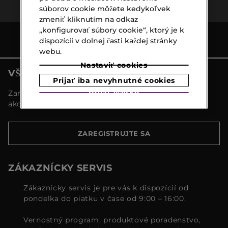
súborov cookie môžete kedykoľvek
zmeniť kliknutím na odkaz
„konfigurovať súbory cookie“, ktorý je k
dispozícii v dolnej časti každej stránky
webu.
Nastaviť cookies
VŠETKY NOVINKY MARIONNAUD
Prijať iba nevyhnutné cookies
Prijať všetko
Zaregistrujte sa a objavte naše najnovšie novinky a
akcie
ZAREGISTRUJTE SA
ZÁKAZNÍCKY SERVIS
Zákaznícky servis je pre vás k dispozícií od
pondelka do piatku v čase od 9:00 – 16:00.
Vernostný program, produktové poradenstvo,