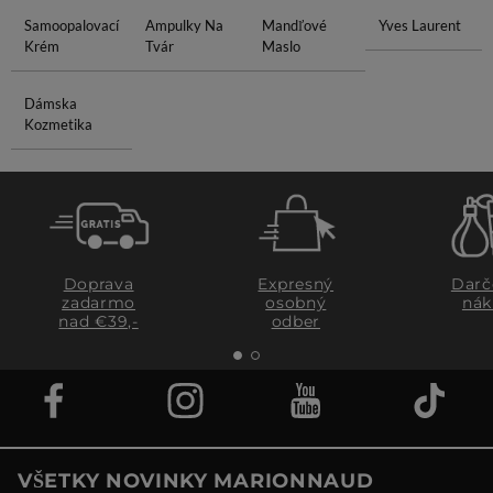
Samoopalovací
Ampulky Na
Mandľové
Yves Laurent
Krém
Tvár
Maslo
Dámska
Kozmetika
Doprava
Expresný
Darč
zadarmo
osobný
nák
nad €39,-
odber
VŠETKY NOVINKY MARIONNAUD