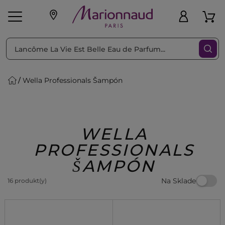
Triediť podľa
Filtrovať
Wella Professionals Šampón
o pleť
Líčenie
Vône
vé
K
Exkluzivity
Zl'avy
dukty
Beauty
WELLA
PROFESSIONALS
ŠAMPÓN
Na Sklade
16 produkt(y)