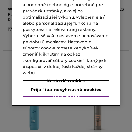
a podobné technológie potrebné pre
WELLA PROFESSIONALS
WELLA PROFESSIONALS
prevádzku stránky, ako aj na
FUSION RESTORATIVE
INVIGO COLOR
optimalizáciu jej výkonu, vylepšenie a /
STRENGHTHENING
BRILLIANCE SHAMPOO
Regeneračný šampón
Šampón na jemné a
SHAMPOO
alebo personalizáciu jej funkcií a na
farbené vlasy
17,00 €
poskytovanie relevantnej reklamy.
17,00 €
Vyberte si! Vaše nastavenie uchovávame
po dobu 6 mesiacov. Nastavenie
súborov cookie môžete kedykoľvek
zmeniť kliknutím na odkaz
„konfigurovať súbory cookie“, ktorý je k
dispozícii v dolnej časti každej stránky
webu.
Nastaviť cookies
Prijať iba nevyhnutné cookies
Prijať všetko