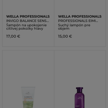
WELLA PROFESSIONALS
WELLA PROFESSIONALS
INVIGO BALANCE SENSO
PROFESSIONALS EIMI
CALM
VOLUME DRY ME
Šampón na upokojenie
Suchý šampón pre
citlivej pokožky hlavy
objem
17,00 €
15,00 €