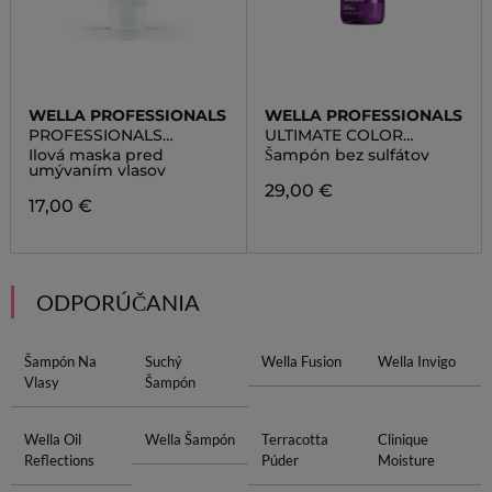
WELLA PROFESSIONALS
WELLA PROFESSIONALS
PROFESSIONALS
ULTIMATE COLOR
ELEMENTS PURIFYING
SHAMPOO
Ilová maska pred
Šampón bez sulfátov
PRE-SHAMPOO CLAY
umývaním vlasov
29,00 €
17,00 €
ODPORÚČANIA
Šampón Na
Suchý
Wella Fusion
Wella Invigo
Vlasy
Šampón
Wella Oil
Wella Šampón
Terracotta
Clinique
Reflections
Púder
Moisture