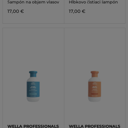
SHAMPOO
DEEP CLEANSING
Šampón na objem vlasov
Hĺbkovo čistiaci šampón
SHAMPOO
17,00 €
17,00 €
WELLA PROFESSIONALS
WELLA PROFESSIONALS