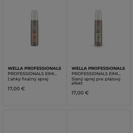
WELLA PROFESSIONALS
WELLA PROFESSIONALS
PROFESSIONALS EIMI
PROFESSIONALS EIMI
VOLUME PERFECT
TEXTURE OCEAN SPRITZ
Ľahký fixačný sprej
Slaný sprej pre plážový
SETTING
efekt
17,00 €
17,00 €