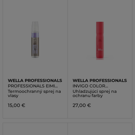
WELLA PROFESSIONALS
WELLA PROFESSIONALS
PROFESSIONALS EIMI
INVIGO COLOR
SMOOTH THERMAL
BRILLIANCE MIRACLE BB
Termoochranný sprej na
Uhladzujúci sprej na
IMAGE
SPRAY
vlasy
ochranu farby
15,00 €
27,00 €