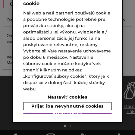
ODPORÚČANIA
cookie
Náš web a naši partneri používajú cookie
a podobné technológie potrebné pre
Olej V Spreji
Sprej Na Telo
Wella Fusion
Wella Invigo
prevádzku stránky, ako aj na
optimalizáciu jej výkonu, vylepšenie a /
Opalovací
Wella Oil
Voda Po
Minerálny
alebo personalizáciu jej funkcií a na
Sprej
Reflections
Calvin Klein
Púder
poskytovanie relevantnej reklamy.
Vyberte si! Vaše nastavenie uchovávame
po dobu 6 mesiacov. Nastavenie
Vodoodolná
Mini Paletka
Maskara
súborov cookie môžete kedykoľvek
zmeniť kliknutím na odkaz
„konfigurovať súbory cookie“, ktorý je k
dispozícii v dolnej časti každej stránky
webu.
Nastaviť cookies
Prijať iba nevyhnutné cookies
Doprava
Expresný
Darč
zadarmo
osobný
nák
Prijať všetko
nad €39,-
odber