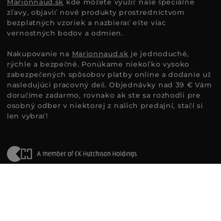
Marionnaud.sk
kde môžete využiť naše špeciálne
zľavy, objaviť nové produkty prostredníctvom
bezplatných vzoriek a nazbierať ešte viac
vernostných bodov a odmien.
Nakupovanie na
Marionnaud.sk
je jednoduché,
rýchle a bezpečné. Ponúkame niekoľko vysoko
zabezpečených spôsobov platby online a dodanie už
nasledujúci pracovný deň. Objednávky nad 39 € Vám
doručíme zadarmo, rovnako ak ste sa rozhodli pre
osobný odber v niektorej z našich predajní, stačí si
len vybrať!