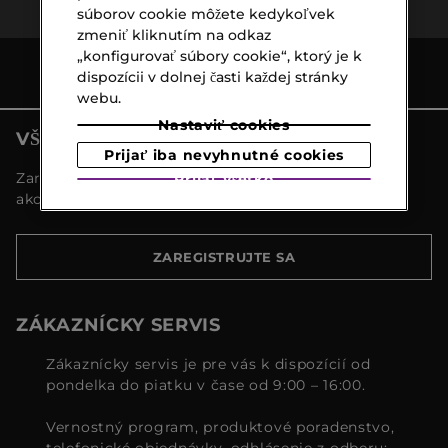
súborov cookie môžete kedykoľvek
zmeniť kliknutím na odkaz
„konfigurovať súbory cookie“, ktorý je k
dispozícii v dolnej časti každej stránky
webu.
Nastaviť cookies
VŠETKY NOVINKY MARIONNAUD
Prijať iba nevyhnutné cookies
Zaregistrujte sa a objavte naše najnovšie novinky a
Prijať všetko
akcie
ZAREGISTRUJTE SA
ZÁKAZNÍCKY SERVIS
Zákaznícky servis je pre vás k dispozícií od
pondelka do piatku v čase od 9:00 – 16:00.
Vernostný program, produktové poradenstvo,
telefonické objednávky, odhlásenie z odberu: