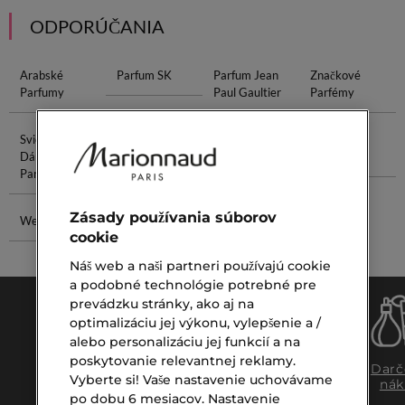
ODPORÚČANIA
Arabské
Parfum SK
Parfum Jean
Značkové
Parfumy
Paul Gaultier
Parfémy
Svieže
Maska Na
Kozmetická
Kvalitné
Dámske
Očné Okolie
Kúra
Parfumy
Parfémy
Zásady používania súborov
Wella Sprej
Wella
cookie
Kondicionér
Náš web a naši partneri používajú cookie
a podobné technológie potrebné pre
prevádzku stránky, ako aj na
optimalizáciu jej výkonu, vylepšenie a /
alebo personalizáciu jej funkcií a na
poskytovanie relevantnej reklamy.
Doprava
Expresný
Darč
Vyberte si! Vaše nastavenie uchovávame
zadarmo
osobný
nák
po dobu 6 mesiacov. Nastavenie
nad €39,-
odber