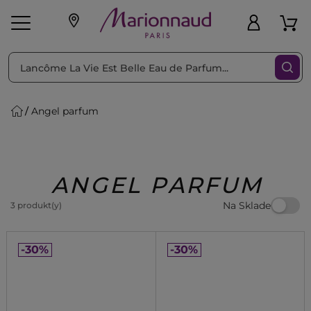
Triediť podľa
Filtrovať
Angel parfum
o pleť
Líčenie
Vône
vé
K
Exkluzivity
Zl'avy
dukty
Beauty
ANGEL PARFUM
Na Sklade
3 produkt(y)
-30%
-30%