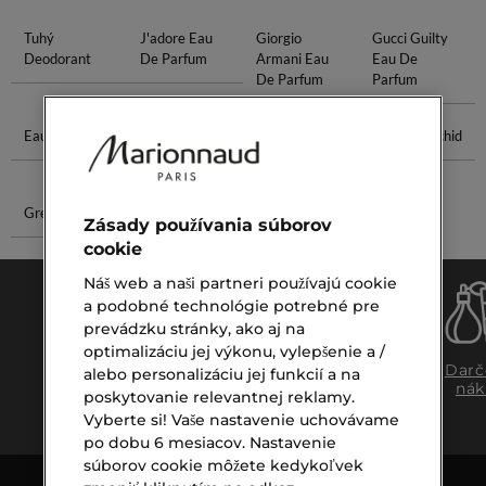
Tuhý
J'adore Eau
Giorgio
Gucci Guilty
Deodorant
De Parfum
Armani Eau
Eau De
De Parfum
Parfum
Eau Sauvage
Yves Eau De
Hydratačný
Parfum Orchid
Parfum
Krém
Green Plum
Eros Flame
Zásady používania súborov
cookie
Náš web a naši partneri používajú cookie
a podobné technológie potrebné pre
prevádzku stránky, ako aj na
optimalizáciu jej výkonu, vylepšenie a /
Doprava
Expresný
Darč
alebo personalizáciu jej funkcií a na
zadarmo
osobný
nák
poskytovanie relevantnej reklamy.
nad €39,-
odber
Vyberte si! Vaše nastavenie uchovávame
po dobu 6 mesiacov. Nastavenie
súborov cookie môžete kedykoľvek