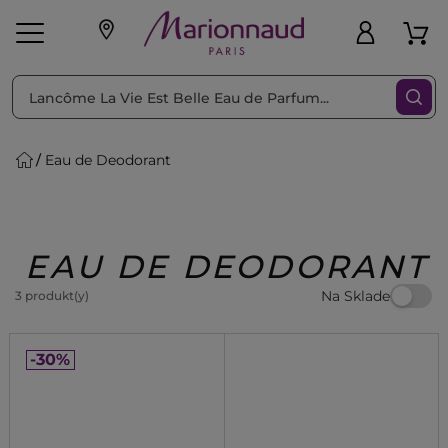
Triediť podľa
Filtrovať
Eau de Deodorant
o pleť
Líčenie
Vône
vé
K
Exkluzivity
Zl'avy
dukty
Beauty
EAU DE DEODORANT
Na Sklade
3 produkt(y)
-30%