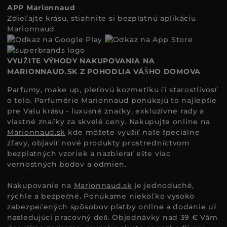
APP Marionnaud
Zdieľajte krásu, stiahnite si bezplatnú aplikáciu
Marionnaud
VYUŽITE VÝHODY NAKUPOVANIA NA
MARIONNAUD.SK Z POHODLIA VÁŠHO DOMOVA
Parfumy, make up, pleťovú kozmetiku či starostlivosť
o telo. Parfumérie Marionnaud ponúkajú to najlepšie
pre Vašu krásu - luxusné značky, exkluzívne rady a
vlastné značky za skvelé ceny. Nakupujte online na
Marionnaud.sk
kde môžete využiť naše špeciálne
zľavy, objaviť nové produkty prostredníctvom
bezplatných vzoriek a nazbierať ešte viac
vernostných bodov a odmien.
Nakupovanie na
Marionnaud.sk
je jednoduché,
rýchle a bezpečné. Ponúkame niekoľko vysoko
zabezpečených spôsobov platby online a dodanie už
nasledujúci pracovný deň. Objednávky nad 39 € Vám