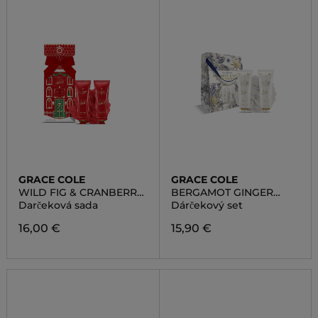
GRACE COLE
GRACE COLE
WILD FIG & CRANBERRY
BERGAMOT GINGER
NOURISHING
LEMONGRASS
Darčeková sada
Dárčekový set
FAVOURITES SET
16,00 €
15,90 €