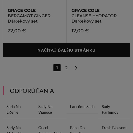
GRACE COLE
GRACE COLE
BERGAMOT GINGER
CLEANSE HYDRATOR
LEMONGRASS
DUO
Dárčekový set
Darčekový set
22,00 €
12,00 €
NAČÍTAŤ ĎALŠIU STRÁNKU
1
2
ODPORÚČANIA
Sada Na
Sady Na
Lancôme Sada
Sady
Líčenie
Vianoce
Parfumov
Sady Na
Gucci
Pena Do
Fresh Blossom