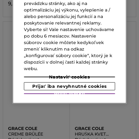
9,50 €
24,00 €
prevádzku stránky, ako aj na
optimalizáciu jej výkonu, vylepšenie a /
alebo personalizáciu jej funkcií a na
poskytovanie relevantnej reklamy.
Vyberte si! Vaše nastavenie uchovávame
po dobu 6 mesiacov. Nastavenie
súborov cookie môžete kedykoľvek
zmeniť kliknutím na odkaz
„konfigurovať súbory cookie“, ktorý je k
dispozícii v dolnej časti každej stránky
webu.
Nastaviť cookies
Prijať iba nevyhnutné cookies
Prijať všetko
GRACE COLE
GRACE COLE
CREME BRÛLÉE
HRUŠKA KVET
NEKTÁRINKY