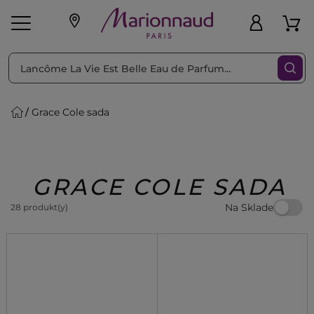
Triediť podľa
Filtrovať
Grace Cole sada
o pleť
Líčenie
Vône
vé
K
Exkluzivity
Zl'avy
dukty
Beauty
GRACE COLE SADA
Na Sklade
28 produkt(y)