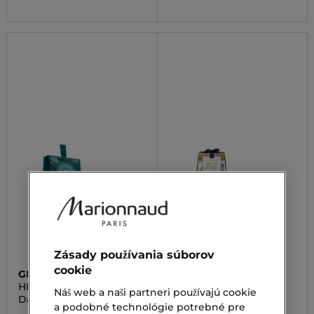
Zásady používania súborov
cookie
GRACE COLE
GRACE COLE
HRUŠKA KVET
BERGAMOT GINGER
Náš web a naši partneri používajú cookie
NEKTÁRINKY
LEMONGRASS
Dárčekový set
Dárčekový set
a podobné technológie potrebné pre