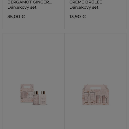
BERGAMOT GINGER
CREME BRÛLÉE
LEMONGRASS
Dárčekový set
Dárčekový set
35,00 €
13,90 €