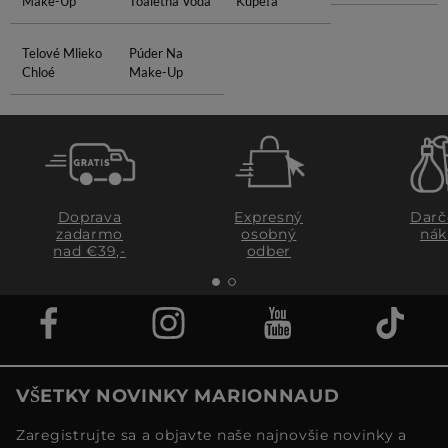
Make-Up
Toaletná Voda
Kúpeľa
Telové Mlieko
Púder Na
Chloé
Make-Up
Doprava
Expresný
Darč
zadarmo
osobný
nák
nad €39,-
odber
VŠETKY NOVINKY MARIONNAUD
Zaregistrujte sa a objavte naše najnovšie novinky a