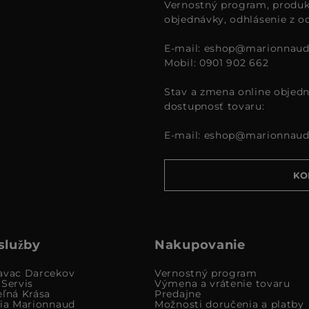
Vernostný program, produk
objednávky, odhlásenie z o
E-mail:
eshop@marionnaud
Mobil: 0901 902 662
Stav a zmena online objedn
dostupnosť tovaru:
E-mail:
eshop@marionnaud
KO
služby
Nakupovanie
avac Darcekov
Vernostný program
 Servis
Výmena a vrátenie tovaru
eľná Krása
Predajne
cia Marionnaud
Možnosti doručenia a platby