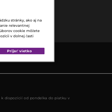
dzku stránky, ako aj na
Bezpečná
vanie relevantnej
platba
súborov cookie môžete
ícii v dolnej časti
Prijať všetko
s k dispozícií od pondelka do piatku v