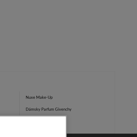
Nuxe Make-Up
Dámsky Parfum Givenchy