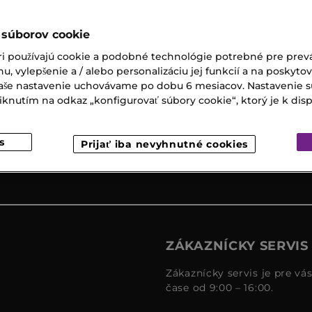
 súborov cookie
ri používajú cookie a podobné technológie potrebné pre prevá
Expresný
Darčeky k
nu, vylepšenie a / alebo personalizáciu jej funkcií a na poskyto
osobný
nákupu
 Vaše nastavenie uchovávame po dobu 6 mesiacov. Nastavenie 
odber
nutím na odkaz „konfigurovať súbory cookie“, ktorý je k dispoz
s
Prijať iba nevyhnutné cookies
ZÁKAZNÍCKY SERVIS
Zákaznícky servis je pre vá
čase od 9:00 – 16:00.