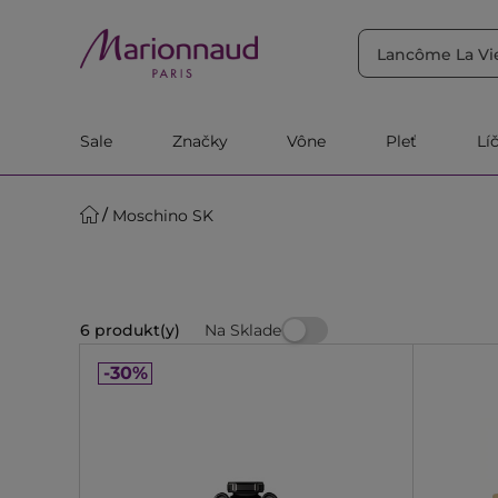
TRIEDIŤ PODĽA
Filtrovať
Relevantnosť
Sale
Značky
Vône
Pleť
Lí
Moschino SK
Na Sklade
6 produkt(y)
-30%