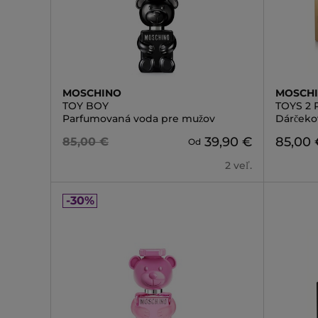
MOSCHINO
MOSCH
TOY BOY
TOYS 2 
Parfumovaná voda pre mužov
Dárčeko
39,90 €
85,00 
85,00 €
Od
2 veľ.
-30%