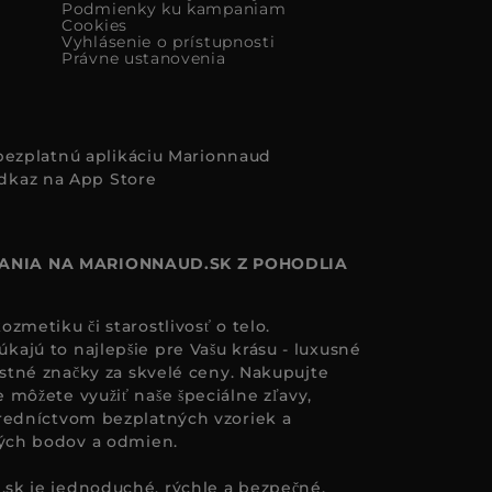
Podmienky ku kampaniam
Cookies
Vyhlásenie o prístupnosti
Právne ustanovenia
i bezplatnú aplikáciu Marionnaud
ANIA NA MARIONNAUD.SK Z POHODLIA
zmetiku či starostlivosť o telo.
ajú to najlepšie pre Vašu krásu - luxusné
astné značky za skvelé ceny. Nakupujte
 môžete využiť naše špeciálne zľavy,
redníctvom bezplatných vzoriek a
ných bodov a odmien.
.sk
je jednoduché, rýchle a bezpečné.