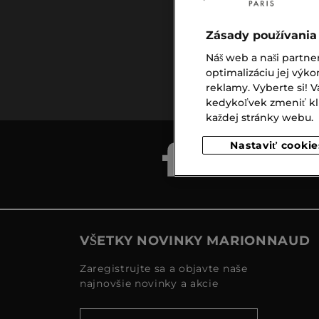
Zásady používania
Náš web a naši partne
Doprava
optimalizáciu jej výko
zadarmo
reklamy. Vyberte si!
nad €39,-
kedykoľvek zmeniť klik
každej stránky webu.
Nastaviť cookie
VŠETKY NOVINKY MARIONNAUD
Zaregistrujte sa a objavte naše
najnovšie novinky a akcie