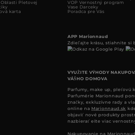
Oblasti Pletovej
VOP Vernostný program
iky
Vase Darceky
ová karta
Poradca pre Vás
APP Marionnaud
Zdieľajte krásu, stiahnite s
VYUŽITE VÝHODY NAKUPOV
VÁŠHO DOMOVA
Parfumy, make up, pleťovú ko
Parfumérie Marionnaud ponúk
značky, exkluzívne rady a vl
online na
Marionnaud.sk
kde
objaviť nové produkty prost
nazbierať ešte viac vernost
Nakupovanie na
Marionnaud