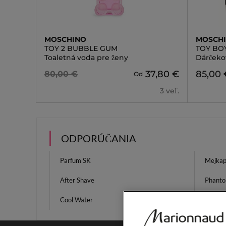
MOSCHINO
MOSCH
TOY 2 BUBBLE GUM
TOY BO
Toaletná voda pre ženy
Dárčeko
37,80 €
85,00 
80,00 €
Od
3 veľ.
ODPORÚČANIA
Parfum SK
Mejkap
After Shave
Phanto
Cool Water
Maska