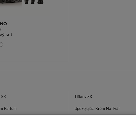
INO
Y
vý set
€
 SK
Tiffany SK
m Parfum
Upokojujúci Krém Na Tvár
 Na Nohy