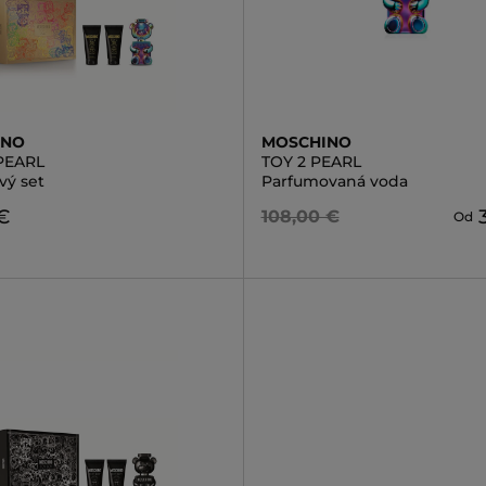
INO
MOSCHINO
PEARL
TOY 2 PEARL
vý set
Parfumovaná voda
€
108,00 €
Od