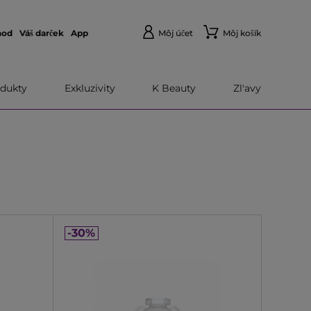
hod
Váš darček
App
Môj účet
Môj košík
dukty
Exkluzivity
K Beauty
Zl'avy
-30%