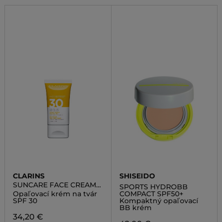
CLARINS
SHISEIDO
SUNCARE FACE CREAM
SPORTS HYDROBB
SPF30
Opaľovací krém na tvár
COMPACT SPF50+
SPF 30
Kompaktný opaľovací
BB krém
34,20 €