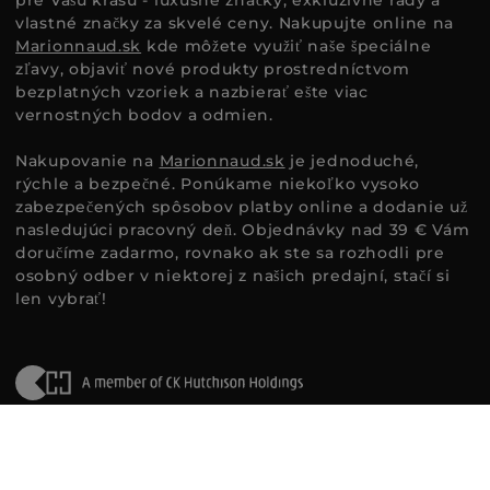
vlastné značky za skvelé ceny. Nakupujte online na
Marionnaud.sk
kde môžete využiť naše špeciálne
zľavy, objaviť nové produkty prostredníctvom
bezplatných vzoriek a nazbierať ešte viac
vernostných bodov a odmien.
Nakupovanie na
Marionnaud.sk
je jednoduché,
rýchle a bezpečné. Ponúkame niekoľko vysoko
zabezpečených spôsobov platby online a dodanie už
nasledujúci pracovný deň. Objednávky nad 39 € Vám
doručíme zadarmo, rovnako ak ste sa rozhodli pre
osobný odber v niektorej z našich predajní, stačí si
len vybrať!