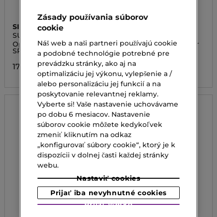
Zásady používania súborov
SISLEY
SISLEY
cookie
SUPER SOIN SOLAIRE
SUPER SOIN SOLAIRE
Náš web a naši partneri používajú cookie
Opaľovací krém na telo s
Opaľovací krém na tvár
SPF30
SPF30+
a podobné technológie potrebné pre
prevádzku stránky, ako aj na
178,00 €
237,00 €
optimalizáciu jej výkonu, vylepšenie a /
alebo personalizáciu jej funkcií a na
poskytovanie relevantnej reklamy.
Vyberte si! Vaše nastavenie uchovávame
po dobu 6 mesiacov. Nastavenie
súborov cookie môžete kedykoľvek
zmeniť kliknutím na odkaz
„konfigurovať súbory cookie“, ktorý je k
dispozícii v dolnej časti každej stránky
webu.
Nastaviť cookies
Prijať iba nevyhnutné cookies
Prijať všetko