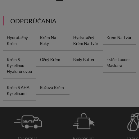
ODPORÚČANIA
Hydratačný
Krém Na
Hydratačný
Krém Na Tvár
Krém
Ruky
Krém Na Tvár
Krém S
Očný Krém
Body Butter
Estée Lauder
Kyselinou
Maskara
Hyalurónovou
Krém S AHA
Ružová Krém
Kyselinami
Doprava
Expresný
Darč