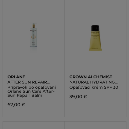
ORLANE
GROWN ALCHEMIST
AFTER SUN REPAIR
NATURAL HYDRATING
BALM FACE AND BODY
SUNSCREEN, BROAD
Prípravok po opaľovaní
Opaľovací krém SPF 30
SPECTRUM SPF-30
Orlane Sun Care After-
Sun Repair Balm
39,00 €
62,00 €