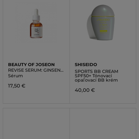
BEAUTY OF JOSEON
SHISEIDO
REVISE SERUM: GINSENG
SPORTS BB CREAM
+ SNAIL MUCIN
Sérum
SPF50+ Tónovací
opaľovací BB krém
17,50 €
40,00 €