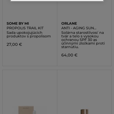
SOME BY MI
ORLANE
PROPOLIS TRAIL KIT
ANTI - AGING SUN
CREAM FACE AND BODY
Sada upokojujúcich
Solárna starostlivosť na
SPF 30
produktov s propolisom
tvár a telo s vysokou
ochranou SPF 30 as
účinnými zložkami proti
27,00 €
starnutiu.
64,00 €