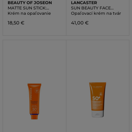
BEAUTY OF JOSEON
LANCASTER
MATTE SUN STICK:
SUN BEAUTY FACE
MUGWORT + CAMELIA
CREAM SPF50
Krém na opaľovanie
Opaľovací krém na tvár
18,50 €
41,00 €