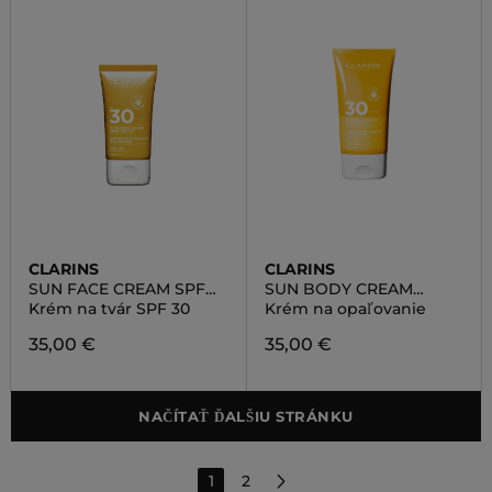
CLARINS
CLARINS
SUN FACE CREAM SPF
SUN BODY CREAM
30
SPF30
Krém na tvár SPF 30
Krém na opaľovanie
35,00 €
35,00 €
NAČÍTAŤ ĎALŠIU STRÁNKU
1
2