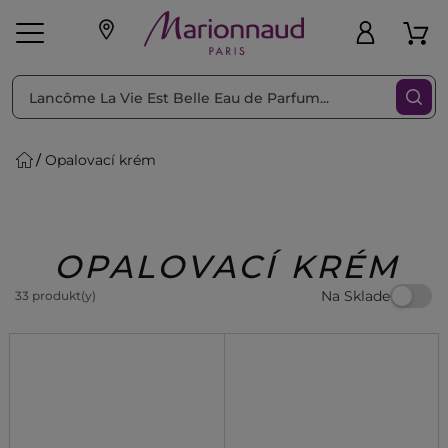
Triediť podľa
Filtrovať
Opalovací krém
o pleť
Líčenie
Vône
vé
K
Exkluzivity
Zl'avy
dukty
Beauty
OPALOVACÍ KRÉM
Na Sklade
33 produkt(y)