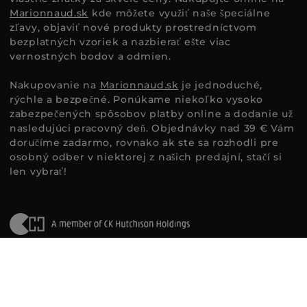
Marionnaud.sk
kde môžete využiť naše špeciálne
zľavy, objaviť nové produkty prostredníctvom
bezplatných vzoriek a nazbierať ešte viac
vernostných bodov a odmien.
Nakupovanie na
Marionnaud.sk
je jednoduché,
rýchle a bezpečné. Ponúkame niekoľko vysoko
zabezpečených spôsobov platby online a dodanie už
nasledujúci pracovný deň. Objednávky nad 39 € Vám
doručíme zadarmo, rovnako ak ste sa rozhodli pre
osobný odber v niektorej z našich predajní, stačí si
len vybrať!