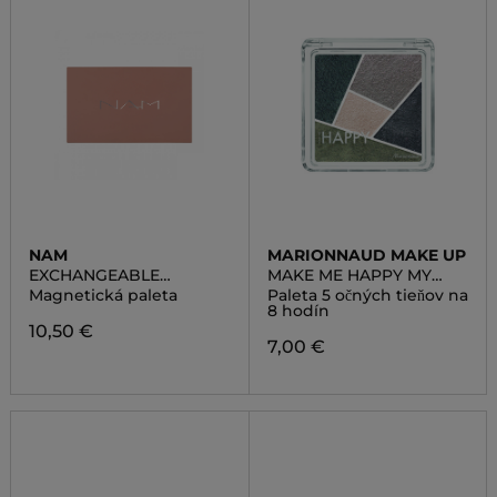
NAM
MARIONNAUD MAKE UP
EXCHANGEABLE
MAKE ME HAPPY MY
MAGNETIC PALETTE
SILKY EYESHADOW
Magnetická paleta
Paleta 5 očných tieňov na
PALETTE
8 hodín
10,50 €
7,00 €