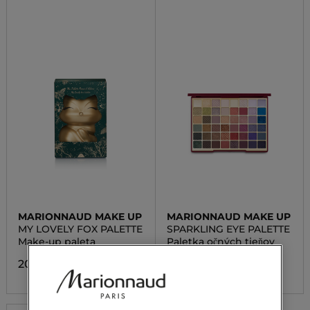
MARIONNAUD MAKE UP
MARIONNAUD MAKE UP
MY LOVELY FOX PALETTE
SPARKLING EYE PALETTE
Make-up paleta
Paletka očných tieňov
20,00 €
15,00 €