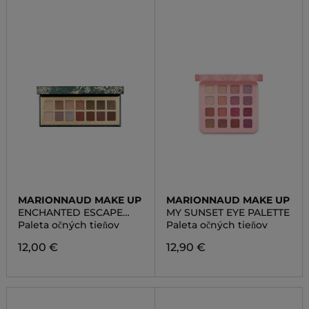
MARIONNAUD MAKE UP
MARIONNAUD MAKE UP
ENCHANTED ESCAPE
MY SUNSET EYE PALETTE
EYE PALETTE
Paleta očných tieňov
Paleta očných tieňov
12,00 €
12,90 €