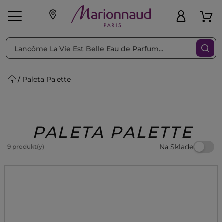
Triediť podľa
Filtrovať
Paleta Palette
o pleť
Líčenie
Vône
vé
K
Exkluzivity
Zl'avy
dukty
Beauty
PALETA PALETTE
Na Sklade
9 produkt(y)