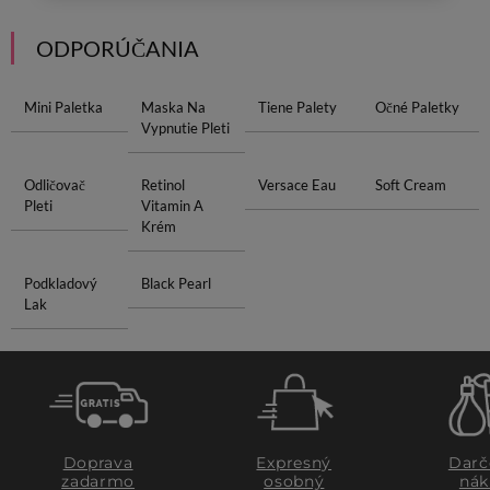
ODPORÚČANIA
Mini Paletka
Maska Na
Tiene Palety
Očné Paletky
Vypnutie Pleti
Odličovač
Retinol
Versace Eau
Soft Cream
Pleti
Vitamin A
Krém
Podkladový
Black Pearl
Lak
Doprava
Expresný
Darč
zadarmo
osobný
nák