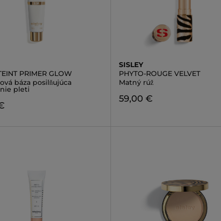
SISLEY
TEINT PRIMER GLOW
PHYTO-ROUGE VELVET
ová báza posilňujúca
Matný rúž
nie pleti
59,00 €
€