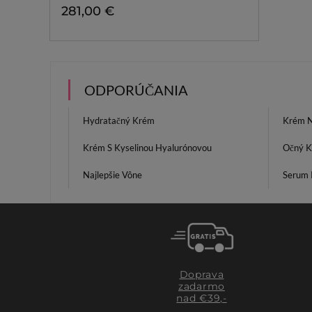
281,00 €
ODPORÚČANIA
Hydratačný Krém
Krém N
Krém S Kyselinou Hyalurónovou
Očný 
Najlepšie Vône
Serum 
Doprava
zadarmo
nad €39,-