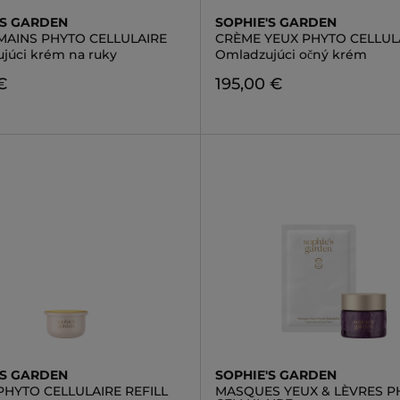
'S GARDEN
SOPHIE'S GARDEN
MAINS PHYTO CELLULAIRE
CRÈME YEUX PHYTO CELLUL
júci krém na ruky
Omladzujúci očný krém
€
195,00 €
'S GARDEN
SOPHIE'S GARDEN
PHYTO CELLULAIRE REFILL
MASQUES YEUX & LÈVRES P