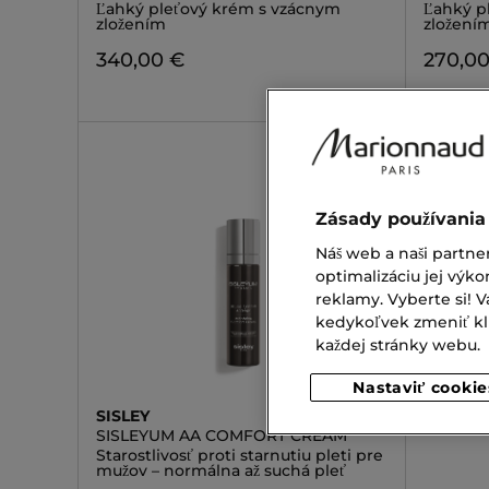
Ľahký pleťový krém s vzácnym
Ľahký p
zložením
zložení
340,00 €
270,0
Zásady používania
Náš web a naši partne
optimalizáciu jej výko
reklamy. Vyberte si!
kedykoľvek zmeniť klik
každej stránky webu.
Nastaviť cookie
SISLEY
SISLEYUM AA COMFORT CREAM
Starostlivosť proti starnutiu pleti pre
mužov – normálna až suchá pleť