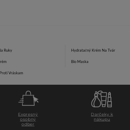
a Ruky
Hydratačný Krém Na Tvár
Krém
Bio Maska
Proti Vráskam
Expresný
Darčeky k
osobný
nákupu
odber