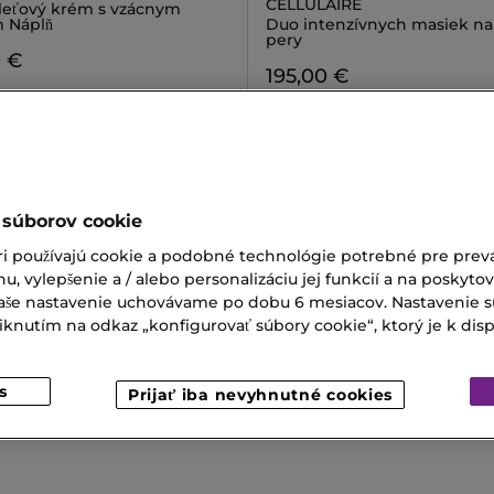
CELLULAIRE
leťový krém s vzácnym
m Náplň
Duo intenzívnych masiek na 
pery
0 €
195,00 €
 súborov cookie
ri používajú cookie a podobné technológie potrebné pre prevá
nu, vylepšenie a / alebo personalizáciu jej funkcií a na poskyto
 Vaše nastavenie uchovávame po dobu 6 mesiacov. Nastavenie 
nutím na odkaz „konfigurovať súbory cookie“, ktorý je k dispoz
s
Prijať iba nevyhnutné cookies