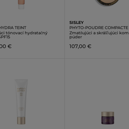
SISLEY
HYDRA TEINT
PHYTO-POUDRE COMPACTE
úci tónovací hydratačný
Zmatňujúci a skrášľujúci ko
SPF15
púder
,00 €
107,00 €