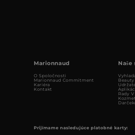
Marionnaud
Naše 
O Spoločnosti
Vyhlad
Marionnaud Commitment
Beauty
Kariéra
Udržat
Kontakt
Apliká
Rady V 
Kozmet
Darček
Prijímame nasledujúce platobné karty: