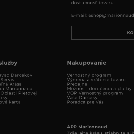
dostupnosť tovaru:
E-mail:
eshop@marionnaud
KO
služby
Nakupovanie
avac Darcekov
Vernostný program
 Servis
Výmena a vrátenie tovaru
eľná Krása
Predajne
cia Marionnaud
Možnosti doručenia a platby
Oblasti Pletovej
VOP Vernostný program
iky
Vase Darceky
ová karta
Poradca pre Vás
APP Marionnaud
Zdieľajte krásu, stiahnite s