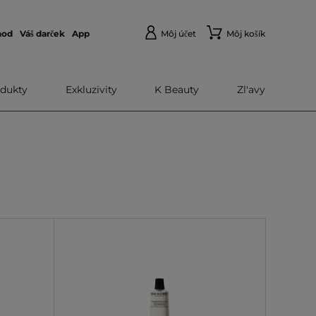
hod
Váš darček
App
Môj účet
Môj košík
dukty
Exkluzivity
K Beauty
Zl'avy