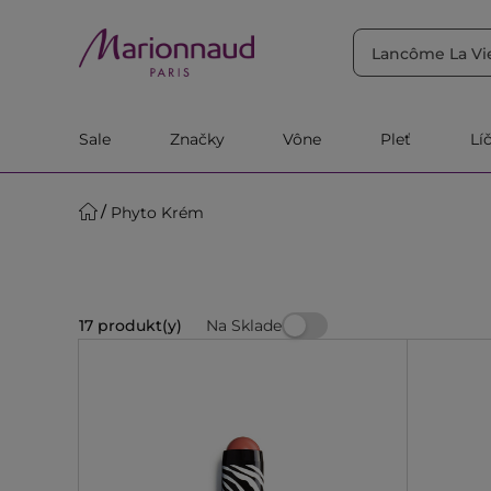
TRIEDIŤ PODĽA
Filtrovať
Relevantnosť
Sale
Značky
Vône
Pleť
Lí
Phyto Krém
Na Sklade
17 produkt(y)