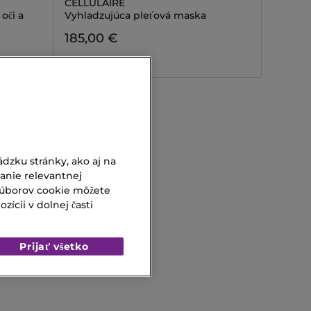
CELLULAIRE
oči a
Vyhladzujúca pleťová maska
185,00 €
dzku stránky, ako aj na
vanie relevantnej
súborov cookie môžete
ícii v dolnej časti
Prijať všetko