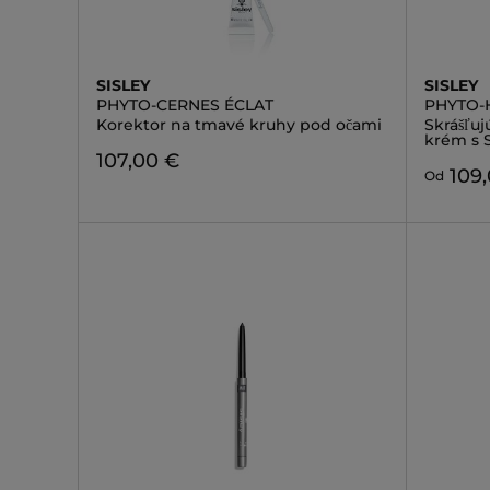
SISLEY
SISLEY
PHYTO-CERNES ÉCLAT
PHYTO-
Korektor na tmavé kruhy pod očami
Skrášľuj
krém s 
107,00 €
109
Od