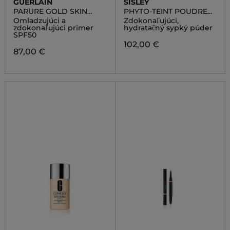
GUERLAIN
SISLEY
PARURE GOLD SKIN
PHYTO-TEINT POUDRE
DOUBLE VEIL
LIBRE
Omladzujúci a
Zdokonaľujúci,
zdokonaľujúci primer
hydratačný sypký púder
SPF50
102,00 €
87,00 €