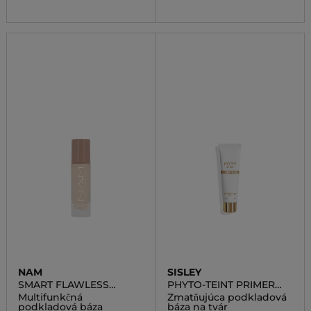
NAM
SISLEY
SMART FLAWLESS
PHYTO-TEINT PRIMER
PRIMER
MATTE
Multifunkčná
Zmatňujúca podkladová
podkladová báza
báza na tvár