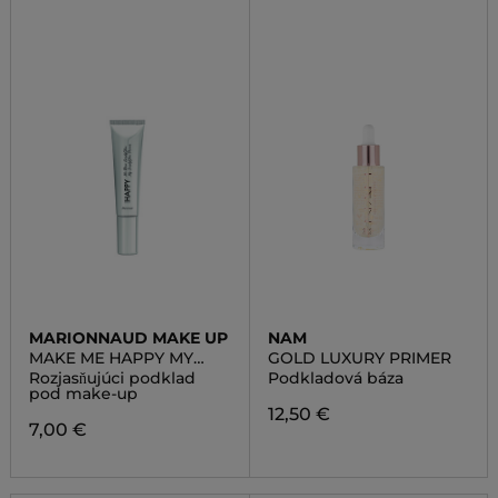
MARIONNAUD MAKE UP
NAM
MAKE ME HAPPY MY
GOLD LUXURY PRIMER
SIMPLY GLOW PRIMER
Rozjasňujúci podklad
Podkladová báza
UNIVERSAL GOLDEN
pod make-up
12,50 €
7,00 €