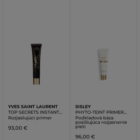
YVES SAINT LAURENT
SISLEY
TOP SECRETS INSTANT
PHYTO-TEINT PRIMER
MOISTURE GLOW
GLOW
Rozjasňujúci primer
Podkladová báza
posilňujúca rozjasnenie
pleti
93,00 €
96,00 €