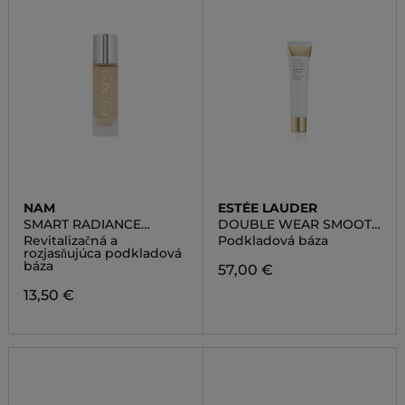
NAM
ESTÉE LAUDER
SMART RADIANCE
DOUBLE WEAR SMOOTH
PRIMER
& BLUR PRIMER
Revitalizačná a
Podkladová báza
rozjasňujúca podkladová
báza
57,00 €
13,50 €