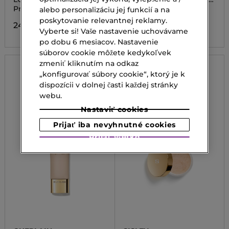
ENCHANTED GARDEN
Primer
Adventný kalendár
alebo personalizáciu jej funkcií a na
poskytovanie relevantnej reklamy.
24,20 €
54,00 €
Vyberte si! Vaše nastavenie uchovávame
po dobu 6 mesiacov. Nastavenie
súborov cookie môžete kedykoľvek
zmeniť kliknutím na odkaz
„konfigurovať súbory cookie“, ktorý je k
dispozícii v dolnej časti každej stránky
webu.
Nastaviť cookies
Prijať iba nevyhnutné cookies
Prijať všetko