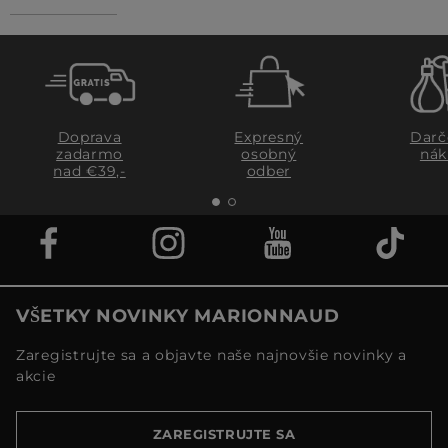
Doprava
Expresný
Darč
zadarmo
osobný
nák
nad €39,-
odber
VŠETKY NOVINKY MARIONNAUD
Zaregistrujte sa a objavte naše najnovšie novinky a
akcie
ZAREGISTRUJTE SA