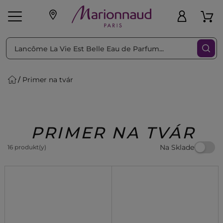
Triediť podľa
Filtrovať
Primer na tvár
o pleť
Líčenie
Vône
vé
K
Exkluzivity
Zl'avy
dukty
Beauty
PRIMER NA TVÁR
Na Sklade
16 produkt(y)