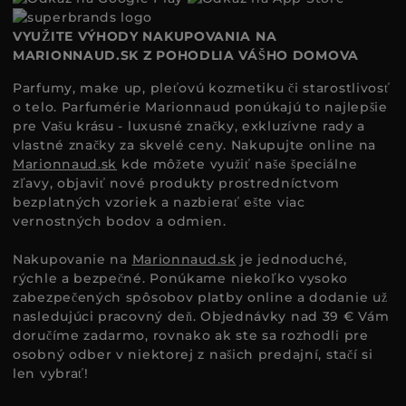
VYUŽITE VÝHODY NAKUPOVANIA NA
MARIONNAUD.SK Z POHODLIA VÁŠHO DOMOVA
Parfumy, make up, pleťovú kozmetiku či starostlivosť
o telo. Parfumérie Marionnaud ponúkajú to najlepšie
pre Vašu krásu - luxusné značky, exkluzívne rady a
vlastné značky za skvelé ceny. Nakupujte online na
Marionnaud.sk
kde môžete využiť naše špeciálne
zľavy, objaviť nové produkty prostredníctvom
bezplatných vzoriek a nazbierať ešte viac
vernostných bodov a odmien.
Nakupovanie na
Marionnaud.sk
je jednoduché,
rýchle a bezpečné. Ponúkame niekoľko vysoko
zabezpečených spôsobov platby online a dodanie už
nasledujúci pracovný deň. Objednávky nad 39 € Vám
doručíme zadarmo, rovnako ak ste sa rozhodli pre
osobný odber v niektorej z našich predajní, stačí si
len vybrať!