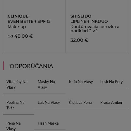
CLINIQUE
SHISEIDO
EVEN BETTER SPF 15
LIPLINER INKDUO
Make-up
Kontúrovacia ceruzka a
podklad 2 v 1
48,00 €
Od
32,00 €
ODPORÚČANIA
Vitamíny Na
Masky Na
Kefa Na Vlasy
Lesk Na Pery
Vlasy
Vlasy
Peeling Na
Lak Na Vlasy
Čistiaca Pena
Prada Amber
Tvár
Pena Na
Flash Maska
Vlasy