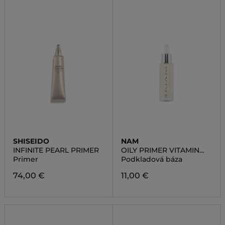
SHISEIDO
NAM
INFINITE PEARL PRIMER
OILY PRIMER VITAMIN
BOOSTER
Primer
Podkladová báza
74,00 €
11,00 €