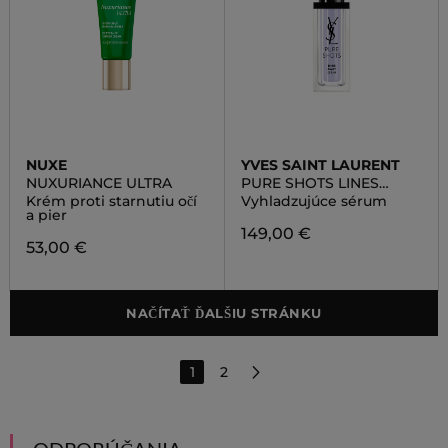
NUXE
YVES SAINT LAURENT
NUXURIANCE ULTRA
PURE SHOTS LINES
AWAY
Krém proti starnutiu očí
Vyhladzujúce sérum
a pier
149,00 €
53,00 €
NAČÍTAŤ ĎALŠIU STRÁNKU
1
2