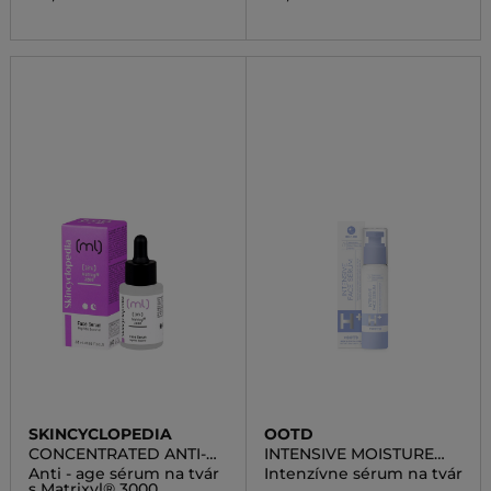
SKINCYCLOPEDIA
OOTD
CONCENTRATED ANTI-
INTENSIVE MOISTURE
AGING FACE SERUM
FACE SERUM AM
Anti - age sérum na tvár
Intenzívne sérum na tvár
WITH 10% MATRIXYL
s Matrixyl® 3000