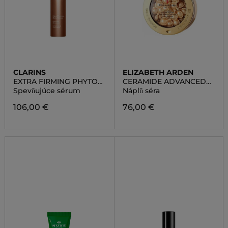
CLARINS
ELIZABETH ARDEN
EXTRA FIRMING PHYTO
CERAMIDE ADVANCED
SERUM
DAILY RESTORING
Spevňujúce sérum
Náplň séra
SERUM REFILL
106,00 €
76,00 €