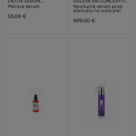
DETOX SERUM
SISLEYA IAA LONGEVITY
ANTIOXIDANT+ 3
ESSENT.SERUM
Pleťové sérum
Revolučné sérum proti
COMPLEX
starnutiu na zrelú pleť
53,00 €
509,00 €