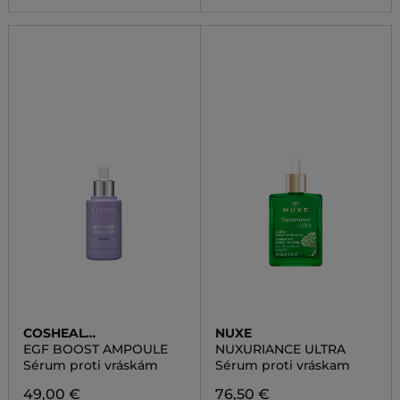
COSHEAL
NUXE
PROFESSIONAL
EGF BOOST AMPOULE
NUXURIANCE ULTRA
Sérum proti vráskám
Sérum proti vráskam
49,00 €
76,50 €