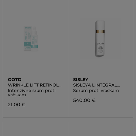
OOTD
SISLEY
WRINKLE LIFT RETINOL
SISLEŸA L'INTÉGRAL
SERUM
ANTI-AGE WRINKLE
Intenzívne srum proti
Sérum proti vráskam
CONCENTRATED SERUM
vráskam
540,00 €
21,00 €