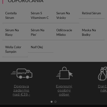
ODPORÚČANIA
Centella
Sérum S
Serum Na
Retinol Sérum
Sérum
Vitamínom C
Vrásky
Sérum Na
Sérum Na
Odličovacie
Maska Na
Riasy
Pleť
Mlieko
Bodky
Wella Color
Naif Olej
Šampón
Doprava
Expresný
Darč
zadarmo
osobný
nák
nad €39,-
odber