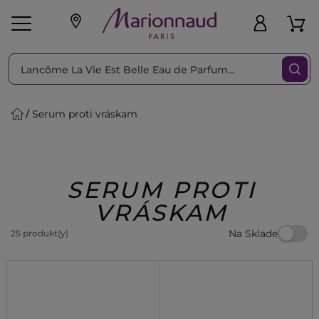
Triediť podľa
Filtrovať
Serum proti vráskam
o pleť
Líčenie
Vône
vé
K
Exkluzivity
Zl'avy
dukty
Beauty
SERUM PROTI
VRÁSKAM
Na Sklade
25 produkt(y)