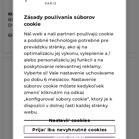
KORRES
ELIZABETH ARDEN
Zásady používania súborov
BLACK PINE OVERNIGHT
HYALURONIC ACID +
cookie
TOTAL RENEWAL SERUM
PEPTIDES CERAMIDE
Dvojfázové nočné sérum
Starostlivosť proti
CAPSULES HYDRA-
vráskam
PLUMPING SERUM
Náš web a naši partneri používajú cookie
66,20 €
98,10 €
a podobné technológie potrebné pre
prevádzku stránky, ako aj na
optimalizáciu jej výkonu, vylepšenie a /
alebo personalizáciu jej funkcií a na
poskytovanie relevantnej reklamy.
Vyberte si! Vaše nastavenie uchovávame
po dobu 6 mesiacov. Nastavenie
súborov cookie môžete kedykoľvek
zmeniť kliknutím na odkaz
„konfigurovať súbory cookie“, ktorý je k
dispozícii v dolnej časti každej stránky
webu.
Nastaviť cookies
Prijať iba nevyhnutné cookies
Prijať všetko