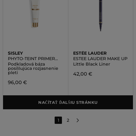
SISLEY
ESTÉE LAUDER
PHYTO-TEINT PRIMER
ESTEE LAUDER MAKE UP
GLOW
Podkladová báza
Little Black Liner
posilňujúca rozjasnenie
pleti
42,00 €
96,00 €
NAČÍTAŤ ĎALŠIU STRÁNKU
1
2