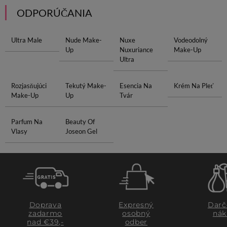
ODPORÚČANIA
Ultra Male
Nude Make-
Nuxe
Vodeodolný
Up
Nuxuriance
Make-Up
Ultra
Rozjasňujúci
Tekutý Make-
Esencia Na
Krém Na Pleť
Make-Up
Up
Tvár
Parfum Na
Beauty Of
Vlasy
Joseon Gel
Doprava
Expresný
Darč
zadarmo
osobný
nák
nad €39,-
odber