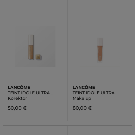
LANCÔME
LANCÔME
TEINT IDOLE ULTRA
TEINT IDOLE ULTRA
WEAR & GLOW
WEAR CARE & GLOW
Korektor
Make up
CONCEALER
50,00 €
80,00 €