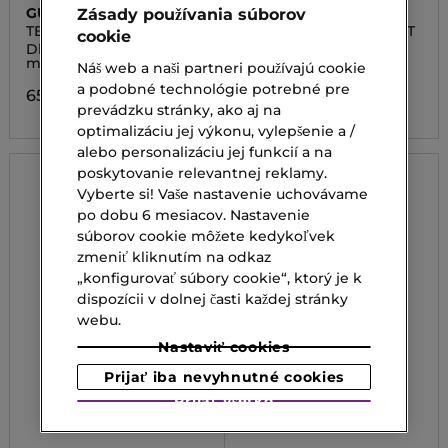
GUERLAIN
GUERLAIN
Zásady používania súborov
TERRACOTTA LE TEINT
TERRACOTTA JOLI TEINT
cookie
GLOW
Dlhodobý rozjasňujúci
Ochranný tónovací
make-up
hydratačný krém
Náš web a naši partneri používajú cookie
a podobné technológie potrebné pre
65,00 €
58,00 €
prevádzku stránky, ako aj na
optimalizáciu jej výkonu, vylepšenie a /
alebo personalizáciu jej funkcií a na
poskytovanie relevantnej reklamy.
Vyberte si! Vaše nastavenie uchovávame
po dobu 6 mesiacov. Nastavenie
súborov cookie môžete kedykoľvek
zmeniť kliknutím na odkaz
„konfigurovať súbory cookie“, ktorý je k
dispozícii v dolnej časti každej stránky
webu.
Nastaviť cookies
Prijať iba nevyhnutné cookies
Prijať všetko