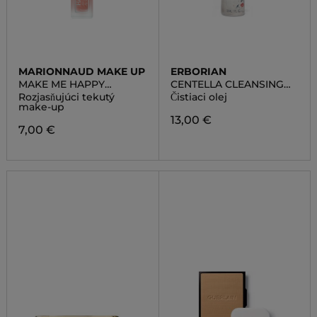
MARIONNAUD MAKE UP
ERBORIAN
MAKE ME HAPPY
CENTELLA CLEANSING
RADIANCE FOUNDATION
OIL
Rozjasňujúci tekutý
Čistiaci olej
make-up
13,00 €
7,00 €