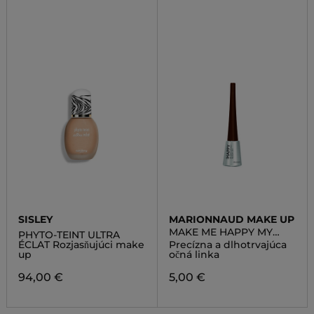
SISLEY
MARIONNAUD MAKE UP
MAKE ME HAPPY MY
PHYTO-TEINT ULTRA
GRAPHIC LINER
ÉCLAT Rozjasňujúci make
Precízna a dlhotrvajúca
up
očná linka
94,00 €
5,00 €