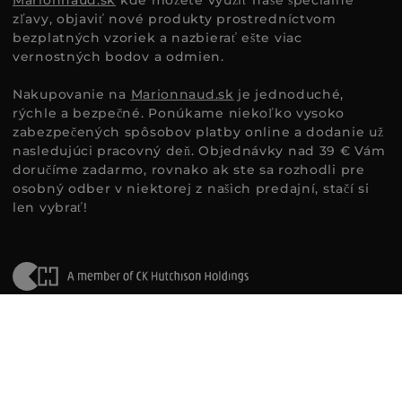
zľavy, objaviť nové produkty prostredníctvom
bezplatných vzoriek a nazbierať ešte viac
vernostných bodov a odmien.
Nakupovanie na
Marionnaud.sk
je jednoduché,
rýchle a bezpečné. Ponúkame niekoľko vysoko
zabezpečených spôsobov platby online a dodanie už
nasledujúci pracovný deň. Objednávky nad 39 € Vám
doručíme zadarmo, rovnako ak ste sa rozhodli pre
osobný odber v niektorej z našich predajní, stačí si
len vybrať!