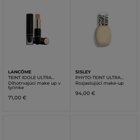
LANCÔME
SISLEY
TEINT IDOLE ULTRA
PHYTO-TEINT ULTRA
WEAR STICK
ÉCLAT
Dlhotrvajúci make up v
Rozjasňujúci make-up
tyčinke
94,00 €
71,00 €