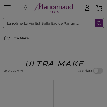
Triediť podľa
Filtrovať
Ultra Make
o pleť
Líčenie
Vône
vé
K
Exkluzivity
Zl'avy
dukty
Beauty
ULTRA MAKE
Na Sklade
29 produkt(y)