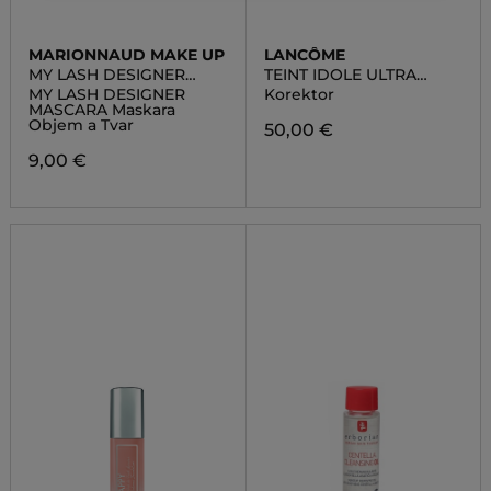
MARIONNAUD MAKE UP
LANCÔME
MY LASH DESIGNER
TEINT IDOLE ULTRA
MASCARA
WEAR ALL OVER
MY LASH DESIGNER
Korektor
CONCEALER
MASCARA Maskara
Objem a Tvar
50,00 €
9,00 €