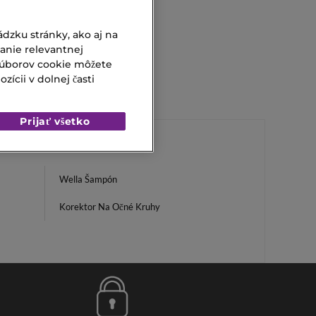
I
dzku stránky, ako aj na
vanie relevantnej
súborov cookie môžete
ícii v dolnej časti
Prijať všetko
Wella Šampón
Korektor Na Očné Kruhy