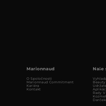
Marionnaud
Naše 
O Spoločnosti
Vyhlad
Marionnaud Commitment
Beauty
Kariéra
Udržat
Kontakt
Apliká
Rady V 
Kozmet
Darček