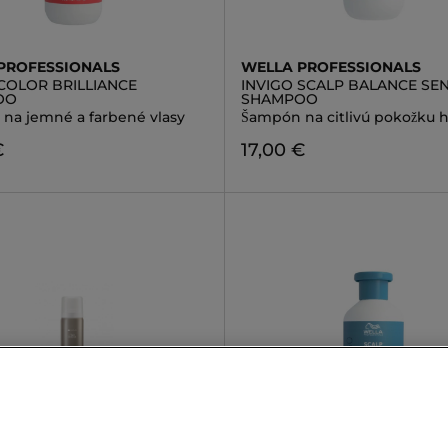
PROFESSIONALS
WELLA PROFESSIONALS
 COLOR BRILLIANCE
INVIGO SCALP BALANCE SEN
OO
SHAMPOO
na jemné a farbené vlasy
Šampón na citlivú pokožku h
€
17,00 €