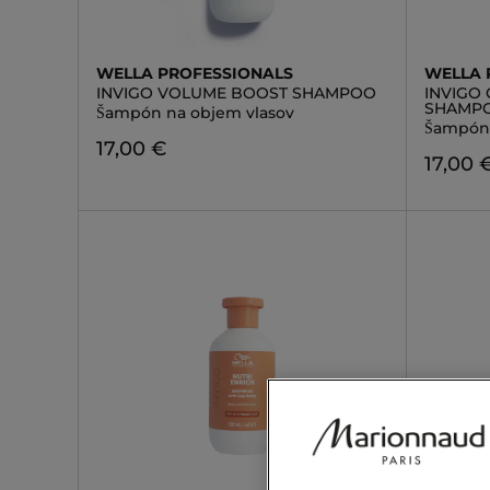
WELLA PROFESSIONALS
WELLA 
INVIGO VOLUME BOOST SHAMPOO
INVIGO
SHAMP
Šampón na objem vlasov
Šampón 
17,00 €
17,00 