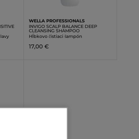
WELLA PROFESSIONALS
SITIVE
INVIGO SCALP BALANCE DEEP
CLEANSING SHAMPOO
lavy
Hĺbkovo čistiaci šampón
17,00 €