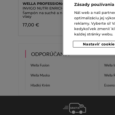
WELLA PROFESSIONALS
WELLA 
Zásady používania
INVIGO NUTRI ENRICH SHAMPOO
PROFES
EXTRA 
Náš web a naši partne
Šampón na suché a nepoddajné
vlasy
Penové 
optimalizáciu jej výko
reklamy. Vyberte si!
17,00 €
17,00 
kedykoľvek zmeniť klik
každej stránky webu.
Nastaviť cookie
ODPORÚČANIA
Wella Fusion
Wella I
Wella Maska
Wella 
Hladký Krém
Essenc