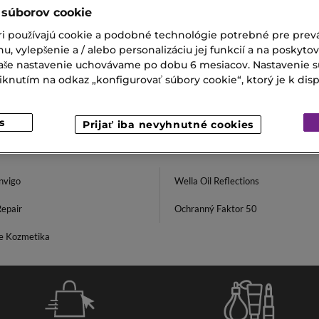
PROFESSIONALS
WELLA PROFESSIONALS
 súborov cookie
SIONALS EIMI VOLUME
INVIGO SCALP BALANCE ANT
MOUSSE
DANDRUFF SHAMPOO
ri používajú cookie a podobné technológie potrebné pre prevá
tužidlo pre extra objem
Šampón proti lupinám
nu, vylepšenie a / alebo personalizáciu jej funkcií a na poskyto
 Vaše nastavenie uchovávame po dobu 6 mesiacov. Nastavenie 
€
17,00 €
nutím na odkaz „konfigurovať súbory cookie“, ktorý je k dispoz
s
Prijať iba nevyhnutné cookies
nvigo
Wella Oil Reflections
Repair
Ochranný Faktor 50
e Kozmetika