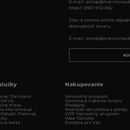
E-mail:
eshop@marionnaud
Mobil: 0901 902 662
Stav a zmena online objedn
dostupnosť tovaru:
E-mail:
eshop@marionnaud
KO
služby
Nakupovanie
avac Darcekov
Vernostný program
 Servis
Výmena a vrátenie tovaru
eľná Krása
Predajne
cia Marionnaud
Možnosti doručenia a platby
Oblasti Pletovej
VOP Vernostný program
iky
Vase Darceky
ová karta
Poradca pre Vás