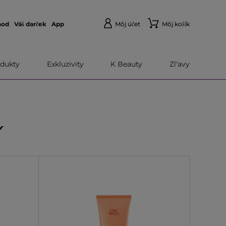
hod
Váš darček
App
Môj účet
Môj košík
dukty
Exkluzivity
K Beauty
Zl'avy
Y