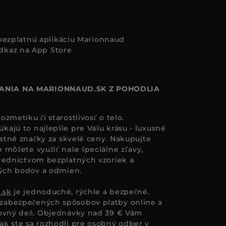
i bezplatnú aplikáciu Marionnaud
ANIA NA MARIONNAUD.SK Z POHODLIA
zmetiku či starostlivosť o telo.
ajú to najlepšie pre Vašu krásu - luxusné
astné značky za skvelé ceny. Nakupujte
 môžete využiť naše špeciálne zľavy,
redníctvom bezplatných vzoriek a
ných bodov a odmien.
.sk
je jednoduché, rýchle a bezpečné.
zabezpečených spôsobov platby online a
covný deň. Objednávky nad 39 € Vám
k ste sa rozhodli pre osobný odber v