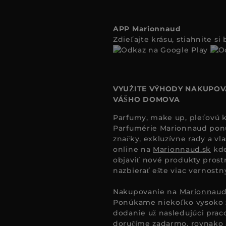
APP Marionnaud
Zdieľajte krásu, stiahnite s
VYUŽITE VÝHODY NAKUPOV
VÁŠHO DOMOVA
Parfumy, make up, pleťovú ko
Parfumérie Marionnaud ponúk
značky, exkluzívne rady a vl
online na
Marionnaud.sk
kde
objaviť nové produkty prost
nazbierať ešte viac vernost
Nakupovanie na
Marionnaud
Ponúkame niekoľko vysoko 
dodanie už nasledujúci pra
doručíme zadarmo, rovnako a