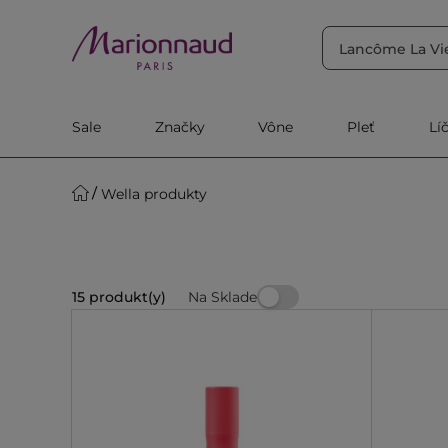
TRIEDIŤ PODĽA
Filtrovať
Relevantnosť
Sale
Značky
Vône
Pleť
Lí
Wella produkty
Na Sklade
15 produkt(y)