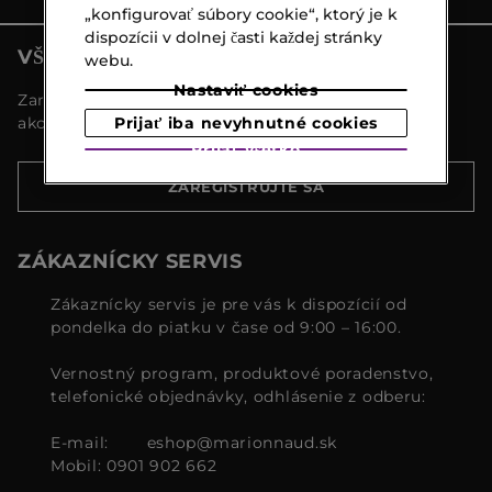
„konfigurovať súbory cookie“, ktorý je k
dispozícii v dolnej časti každej stránky
VŠETKY NOVINKY MARIONNAUD
webu.
Nastaviť cookies
Zaregistrujte sa a objavte naše najnovšie novinky a
Prijať iba nevyhnutné cookies
akcie
Prijať všetko
ZAREGISTRUJTE SA
ZÁKAZNÍCKY SERVIS
Zákaznícky servis je pre vás k dispozícií od
pondelka do piatku v čase od 9:00 – 16:00.
Vernostný program, produktové poradenstvo,
telefonické objednávky, odhlásenie z odberu:
E-mail:
eshop@marionnaud.sk
Mobil: 0901 902 662