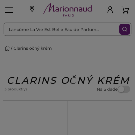
Triediť podľa
Filtrovať
Clarins očný krém
o pleť
Líčenie
Vône
vé
K
Exkluzivity
Zl'avy
dukty
Beauty
CLARINS OČNÝ KRÉM
Na Sklade
3 produkt(y)