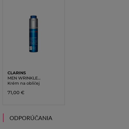
CLARINS
MEN WRINKLE
SMOOTHING
Krém na obličej
CONCENTRATE
71,00 €
ODPORÚČANIA