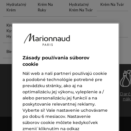
Hydratačný
Krém Na
Hydratačný
Krém Na Tvár
Krém
Ruky
Krém Na Tvár
Krém S
Očný Krém
Vosk Na Pleť
Lancôme
Kyselinou
Krém 40
Hyalurónovou
Biele Kvety
Arganový Olej
Zásady používania súborov
cookie
Náš web a naši partneri používajú cookie
a podobné technológie potrebné pre
prevádzku stránky, ako aj na
optimalizáciu jej výkonu, vylepšenie a /
Doprava
Expresný
Darč
alebo personalizáciu jej funkcií a na
zadarmo
osobný
nák
nad €39,-
odber
poskytovanie relevantnej reklamy.
Vyberte si! Vaše nastavenie uchovávame
po dobu 6 mesiacov. Nastavenie
súborov cookie môžete kedykoľvek
zmeniť kliknutím na odkaz