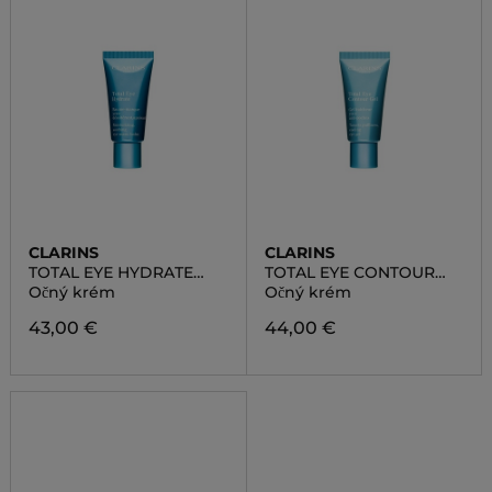
CLARINS
CLARINS
TOTAL EYE HYDRATE
TOTAL EYE CONTOUR
MASK-BALM
GEL
Očný krém
Očný krém
43,00 €
44,00 €