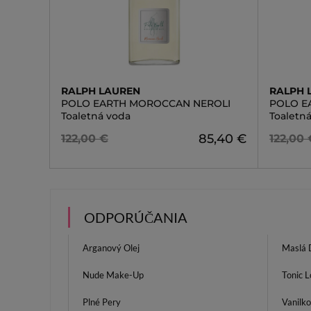
RALPH LAUREN
RALPH 
POLO EARTH MOROCCAN NEROLI
POLO E
Toaletná voda
Toaletn
85,40 €
122,00 €
122,00 
ODPORÚČANIA
Arganový Olej
Maslá 
Nude Make-Up
Tonic L
Plné Pery
Vanilk