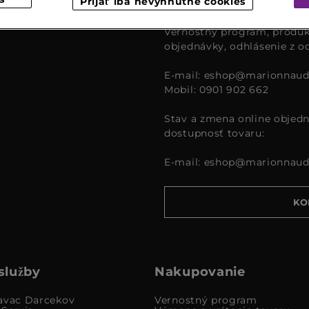
Prijať iba nevyhnutné cookies
čase od 9:00 – 16:00.
Vernostný program, produk
objednávky, odhlásenie z o
E-mail:
eshop@marionnaud
Mobil: 0901 902 662
Stav a zmena online objedn
dostupnosť tovaru:
E-mail:
eshop@marionnaud
KO
služby
Nakupovanie
avac Darcekov
Vernostný program