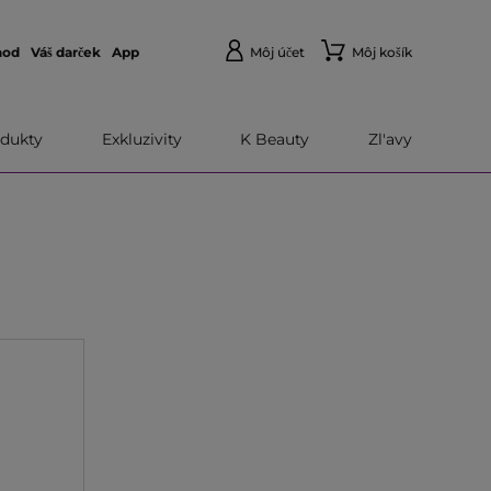
hod
Váš darček
App
Môj účet
Môj košík
dukty
Exkluzivity
K Beauty
Zl'avy