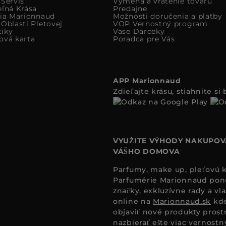
 Servis
Výmena a vrátenie tovaru
eľná Krása
Predajne
cia Marionnaud
Možnosti doručenia a platby
Oblasti Pletovej
VOP Vernostný program
iky
Vase Darceky
ová karta
Poradca pre Vás
APP Marionnaud
Zdieľajte krásu, stiahnite s
VYUŽITE VÝHODY NAKUPOV
VÁŠHO DOMOVA
Parfumy, make up, pleťovú ko
Parfumérie Marionnaud ponúk
značky, exkluzívne rady a vl
online na
Marionnaud.sk
kde
objaviť nové produkty prost
nazbierať ešte viac vernost