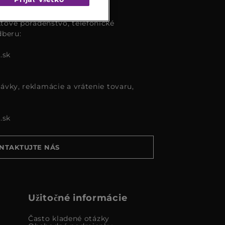
tové poradenstvo, telefonické
dberu:
.sk
ávky, reklamácie a vrátenie tovaru,
.sk
NTAKTUJTE NÁS
Užitočné informácie
Často kladené otázky