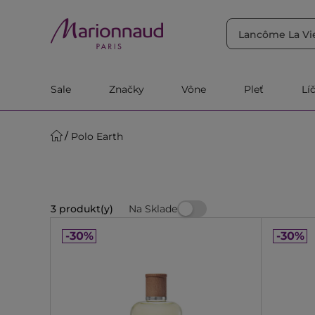
TRIEDIŤ PODĽA
Filtrovať
Relevantnosť
Sale
Značky
Vône
Pleť
Lí
Polo Earth
Na Sklade
3 produkt(y)
-30%
-30%