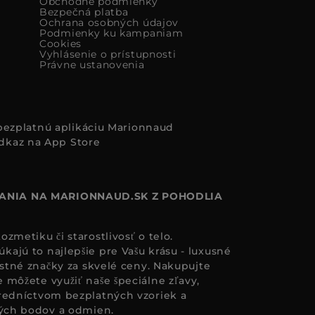
Obchodné podmienky
Bezpečná platba
Ochrana osobných údajov
Podmienky ku kampaniam
Cookies
Vyhlásenie o prístupnosti
Právne ustanovenia
i bezplatnú aplikáciu Marionnaud
ANIA NA MARIONNAUD.SK Z POHODLIA
zmetiku či starostlivosť o telo.
ajú to najlepšie pre Vašu krásu - luxusné
astné značky za skvelé ceny. Nakupujte
 môžete využiť naše špeciálne zľavy,
redníctvom bezplatných vzoriek a
ných bodov a odmien.