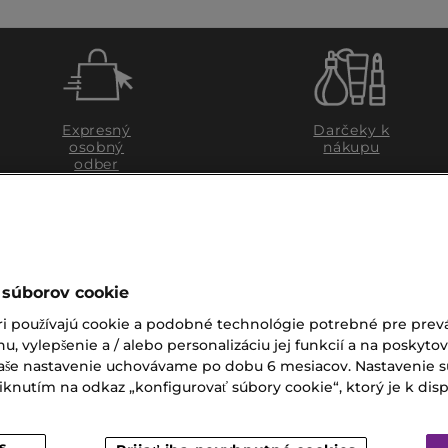
Expresný
Darčeky k
osobný
nákupu
odber
 súborov cookie
ri používajú cookie a podobné technológie potrebné pre prevá
nu, vylepšenie a / alebo personalizáciu jej funkcií a na poskyto
 Vaše nastavenie uchovávame po dobu 6 mesiacov. Nastavenie 
nutím na odkaz „konfigurovať súbory cookie“, ktorý je k dispoz
ZÁKAZNÍCKY SERVIS
Zákaznícky servis je pre vá
s