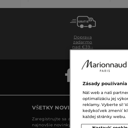
Doprava
zadarmo
nad €39,-
Zásady používania
Náš web a naši partne
optimalizáciu jej výko
reklamy. Vyberte si!
VŠETKY NOVINKY MARIONNAUD
kedykoľvek zmeniť klik
každej stránky webu.
Zaregistrujte sa a objavte naše
najnovšie novinky a akcie
Nastaviť cookie