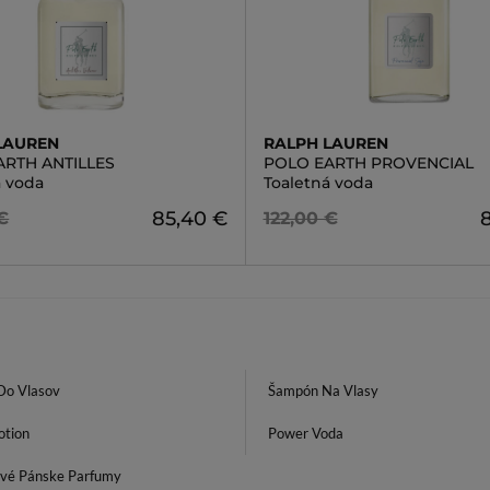
LAUREN
RALPH LAUREN
ARTH ANTILLES
POLO EARTH PROVENCIAL
á voda
Toaletná voda
85,40 €
€
122,00 €
Do Vlasov
Šampón Na Vlasy
otion
Power Voda
ové Pánske Parfumy