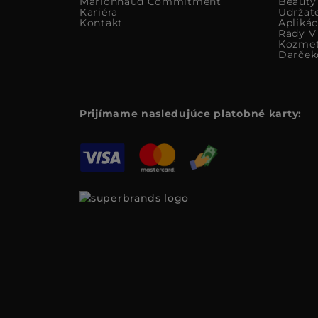
Marionnaud Commitment
Beauty
Kariéra
Udržat
Kontakt
Apliká
Rady V 
Kozmet
Darček
Prijímame nasledujúce platobné karty: