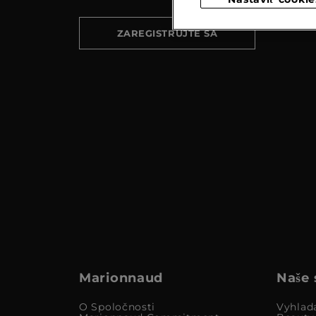
ZAREGISTRUJTE SA
Marionnaud
Naše 
O Spoločnosti
Vyhlad