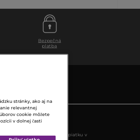
Bezpečná
platba
dzku stránky, ako aj na
vanie relevantnej
súborov cookie môžete
ícii v dolnej časti
s k dispozícií od pondelka do piatku v
Prijať všetko