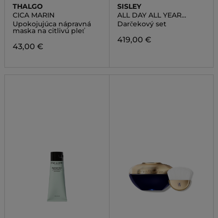
THALGO
SISLEY
CICA MARIN
ALL DAY ALL YEAR
DISCOVERY SET
Upokojujúca nápravná
Darčekový set
maska na citlivú pleť
419,00 €
43,00 €