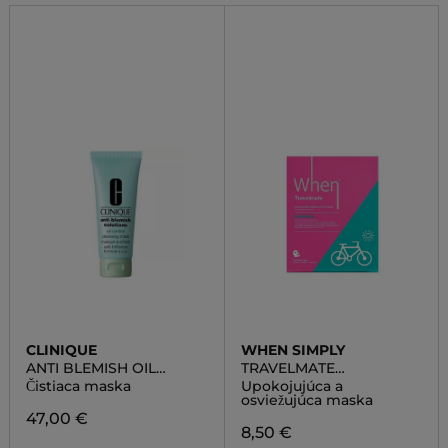
CLINIQUE
WHEN SIMPLY
ANTI BLEMISH OIL
TRAVELMATE
CONTROL MASK
REFRESHING PREMIUM
Čistiaca maska
Upokojujúca a
BIO-CELLULOSE SHEET
osviežujúca maska
MASK
47,00 €
8,50 €