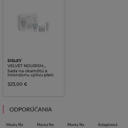
SISLEY
VELVET NOURISH
SAFFRON FLOWERS
Sada na okamžitú a
DUO SET
intenzívnu výživu pleti
323,00 €
ODPORÚČANIA
Masky Na
Maska Na
Masky Na
Kolagénová