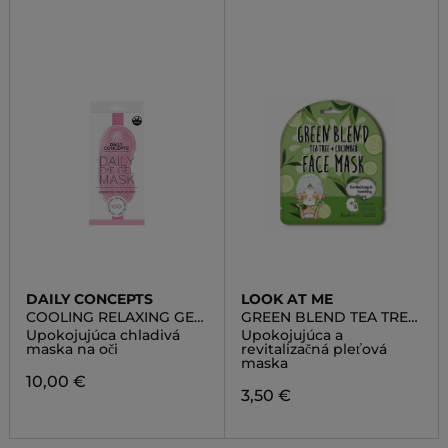
DAILY CONCEPTS
LOOK AT ME
COOLING RELAXING GEL
GREEN BLEND TEA TREE
EYE MASK
CUCUMBER FACE MASK
Upokojujúca chladivá
Upokojujúca a
maska na oči
revitalizačná pleťová
maska
10,00 €
3,50 €