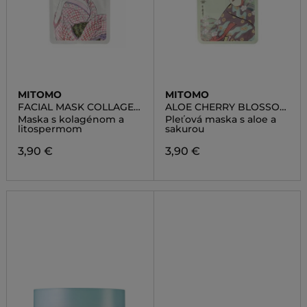
MITOMO
MITOMO
FACIAL MASK COLLAGEN
ALOE CHERRY BLOSSOM
LITHOSPERMUM
ESSENC MASK TANUMA
Maska s kolagénom a
Pleťová maska s aloe a
TALLINN
litospermom
sakurou
3,90 €
3,90 €