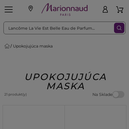
Triediť podľa
Filtrovať
Upokojujúca maska
o pleť
Líčenie
Vône
vé
K
Exkluzivity
Zl'avy
dukty
Beauty
UPOKOJUJÚCA
MASKA
Na Sklade
21 produkt(y)