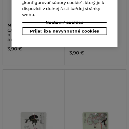
„konfigurovať súbory cookie“, ktorý je k
dispozícii v dolnej časti každej stránky
webu.
Nastaviť cookies
MITOMO
MITOMO
CAMELLIA FLOWER
FACIAL MASK
Prijať iba nevyhnutné cookies
OILMATCHA ESSENCE
HYALURONIC ACID
Pleťová maska s kamélií
Maska s kyselinou
Prijať všetko
MASK
LITHOSPERMUM
a matcha
hylauronovou a
litospermom
3,90 €
3,90 €