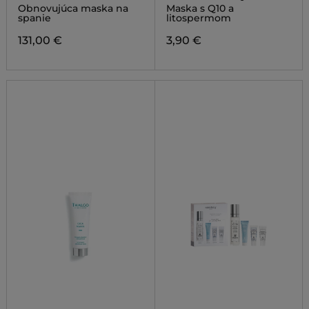
LITHOSPERMUM
Obnovujúca maska na
Maska s Q10 a
spanie
litospermom
131,00 €
3,90 €