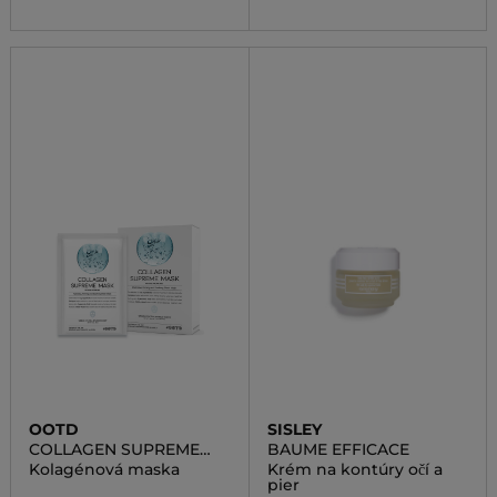
OOTD
SISLEY
COLLAGEN SUPREME
BAUME EFFICACE
MASK
Kolagénová maska
Krém na kontúry očí a
pier