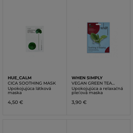
HUE_CALM
WHEN SIMPLY
CICA SOOTHING MASK
VEGAN GREEN TEA
SOOTHING & RELAXING
Upokojujúca látková
Upokojujúca a relaxačná
SHEET MASK
maska
pleťová maska
4,50 €
3,90 €