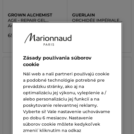
GROWN ALCHEMIST
GUERLAIN
AGE - REPAIR GEL
ORCHIDÉE IMPÉRIALE
MASQUE :
THE MASK
Anti - age pleťová maska
Regeneračná maska na
POMEGRANATE
tvár
EXTRACT, PEPTIDE
65,00 €
COMPLEX
428,00 €
Zásady používania súborov
cookie
Náš web a naši partneri používajú cookie
a podobné technológie potrebné pre
prevádzku stránky, ako aj na
optimalizáciu jej výkonu, vylepšenie a /
alebo personalizáciu jej funkcií a na
poskytovanie relevantnej reklamy.
Vyberte si! Vaše nastavenie uchovávame
po dobu 6 mesiacov. Nastavenie
súborov cookie môžete kedykoľvek
zmeniť kliknutím na odkaz