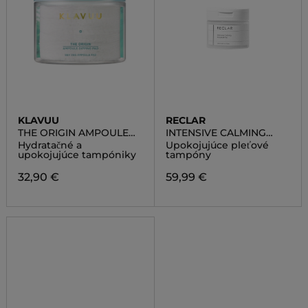
KLAVUU
RECLAR
THE ORIGIN AMPOULE
INTENSIVE CALMING
DIPPING PAD
AMPOULE PADS
Hydratačné a
Upokojujúce pleťové
upokojujúce tampóniky
tampóny
32,90 €
59,99 €