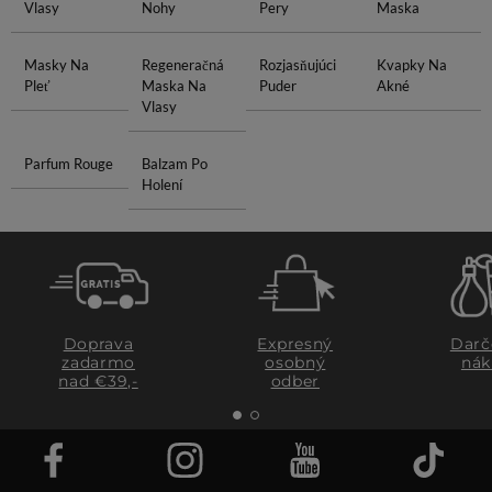
Vlasy
Nohy
Pery
Maska
Masky Na
Regeneračná
Rozjasňujúci
Kvapky Na
Pleť
Maska Na
Puder
Akné
Vlasy
Parfum Rouge
Balzam Po
Holení
Doprava
Expresný
Darč
zadarmo
osobný
nák
nad €39,-
odber