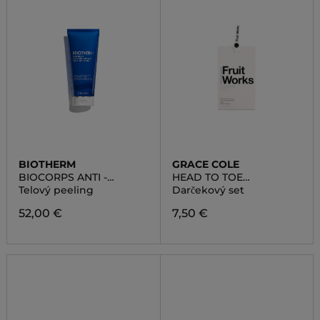
BIOTHERM
GRACE COLE
BIOCORPS ANTI -
HEAD TO TOE
ROUGHNESS PEELING
TREATMENT SET
Telový peeling
Darčekový set
BODY SCRUB
52,00 €
7,50 €