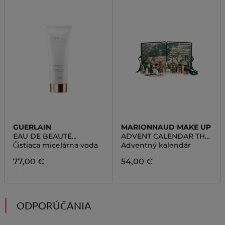
GUERLAIN
MARIONNAUD MAKE UP
EAU DE BEAUTÉ
ADVENT CALENDAR THE
MICCELAR LOTION
ENCHANTED GARDEN
Čistiaca micelárna voda
Adventný kalendár
77,00 €
54,00 €
ODPORÚČANIA