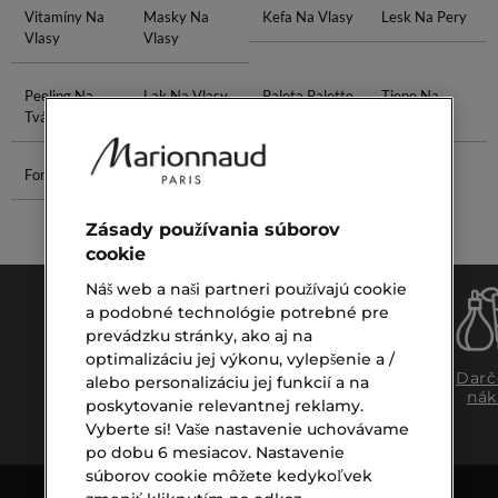
Vitamíny Na
Masky Na
Kefa Na Vlasy
Lesk Na Pery
Vlasy
Vlasy
Peeling Na
Lak Na Vlasy
Paleta Palette
Tiene Na
Tvár
Obočie
Forever Skin
Šampón Na
Suchú
Pokožku
Zásady používania súborov
cookie
Náš web a naši partneri používajú cookie
a podobné technológie potrebné pre
prevádzku stránky, ako aj na
optimalizáciu jej výkonu, vylepšenie a /
Doprava
Expresný
Darč
alebo personalizáciu jej funkcií a na
zadarmo
osobný
nák
poskytovanie relevantnej reklamy.
nad €39,-
odber
Vyberte si! Vaše nastavenie uchovávame
po dobu 6 mesiacov. Nastavenie
súborov cookie môžete kedykoľvek