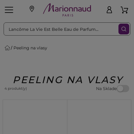
Triediť podľa
Filtrovať
Peeling na vlasy
o pleť
Líčenie
Vône
vé
K
Exkluzivity
Zl'avy
dukty
Beauty
PEELING NA VLASY
Na Sklade
4 produkt(y)