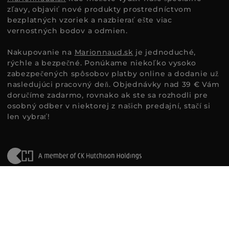
zľavy, objaviť nové produkty prostredníctvom
bezplatných vzoriek a nazbierať ešte viac
vernostných bodov a odmien.
Nakupovanie na
Marionnaud.sk
je jednoduché,
rýchle a bezpečné. Ponúkame niekoľko vysoko
zabezpečených spôsobov platby online a dodanie už
nasledujúci pracovný deň. Objednávky nad 39 € Vám
doručíme zadarmo, rovnako ak ste sa rozhodli pre
osobný odber v niektorej z našich predajní, stačí si
len vybrať!