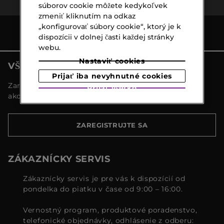
súborov cookie môžete kedykoľvek
zmeniť kliknutím na odkaz
„konfigurovať súbory cookie“, ktorý je k
dispozícii v dolnej časti každej stránky
webu.
Nastaviť cookies
VŠETKY NOVINKY MARIONNAUD
Prijať iba nevyhnutné cookies
Zaregistrujte sa a objavte naše najnovšie novinky a
Prijať všetko
akcie
ZAREGISTRUJTE SA
ZÁKAZNÍCKY SERVIS
Zákaznícky servis je pre vás k dispozícií od
pondelka do piatku v čase od 9:00 – 16:00.
Vernostný program, produktové poradenstvo,
telefonické objednávky, odhlásenie z odberu: