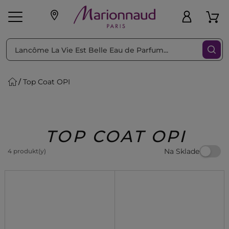
Triediť podľa
Filtrovať
Top Coat OPI
o pleť
Líčenie
Vône
vé
K
Exkluzivity
Zl'avy
dukty
Beauty
TOP COAT OPI
Na Sklade
4 produkt(y)