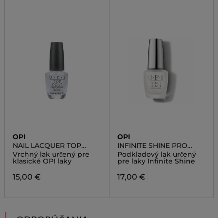
OPI
OPI
NAIL LACQUER TOP
INFINITE SHINE PRO
COAT
STAY PRIMER
Vrchný lak určený pre
Podkladový lak určený
klasické OPI laky
pre laky Infinite Shine
15,00 €
17,00 €