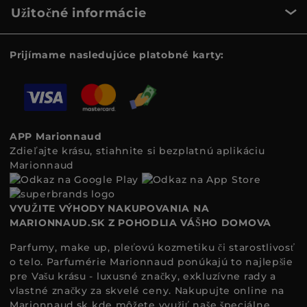
Užitočné informácie
Prijímame nasledujúce platobné karty:
APP Marionnaud
Zdieľajte krásu, stiahnite si bezplatnú aplikáciu
Marionnaud
VYUŽITE VÝHODY NAKUPOVANIA NA
MARIONNAUD.SK Z POHODLIA VÁŠHO DOMOVA
Parfumy, make up, pleťovú kozmetiku či starostlivosť
o telo. Parfumérie Marionnaud ponúkajú to najlepšie
pre Vašu krásu - luxusné značky, exkluzívne rady a
vlastné značky za skvelé ceny. Nakupujte online na
Marionnaud.sk
kde môžete využiť naše špeciálne