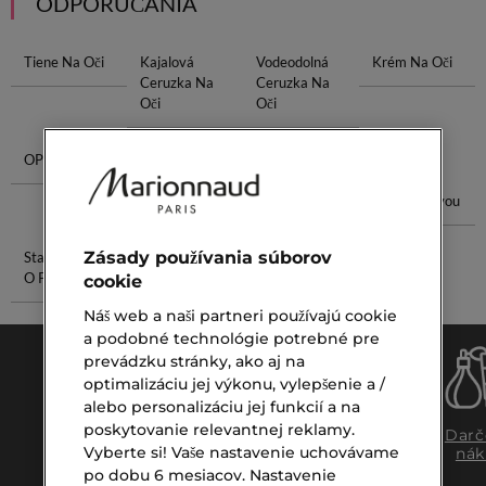
ODPORÚČANIA
Tiene Na Oči
Kajalová
Vodeodolná
Krém Na Oči
Ceruzka Na
Ceruzka Na
Oči
Oči
OPI Pro Spa
Make Up
Guerlain Blush
Krém S
Balm
Kyselinou
Hyalurónovou
Zásady používania súborov
Starostlivosť
Sérum Just
O Pleť Po 30
cookie
Náš web a naši partneri používajú cookie
a podobné technológie potrebné pre
prevádzku stránky, ako aj na
optimalizáciu jej výkonu, vylepšenie a /
alebo personalizáciu jej funkcií a na
poskytovanie relevantnej reklamy.
Doprava
Expresný
Darč
Vyberte si! Vaše nastavenie uchovávame
zadarmo
osobný
nák
nad €39,-
odber
po dobu 6 mesiacov. Nastavenie