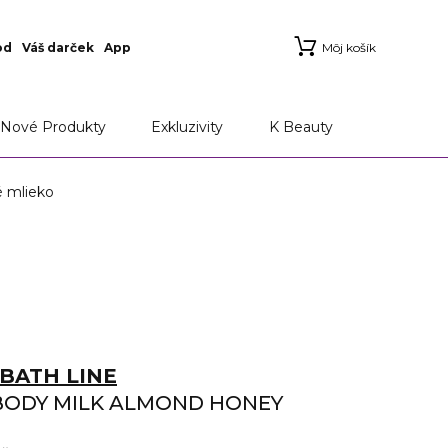
od
Váš darček
App
Môj košík
Nové Produkty
Exkluzivity
K Beauty
 mlieko
BATH LINE
 BODY MILK ALMOND HONEY