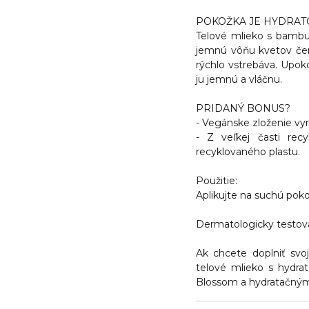
POKOŽKA JE HYDRAT
Telové mlieko s bamb
jemnú vôňu kvetov čer
rýchlo vstrebáva. Upok
ju jemnú a vláčnu.
PRIDANÝ BONUS?
- Vegánske zloženie vyr
- Z veľkej časti rec
recyklovaného plastu.
Použitie:
Aplikujte na suchú pok
Dermatologicky testova
Ak chcete doplniť svoj
telové mlieko s hydr
Blossom a hydratačný