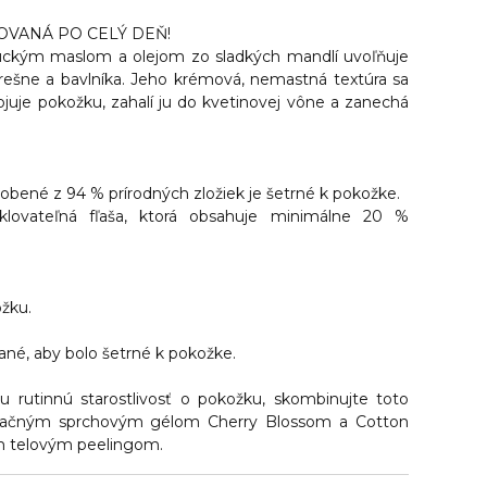
OVANÁ PO CELÝ DEŇ!
uckým maslom a olejom zo sladkých mandlí uvoľňuje
ešne a bavlníka. Jeho krémová, nemastná textúra sa
ojuje pokožku, zahalí ju do kvetinovej vône a zanechá
obené z 94 % prírodných zložiek je šetrné k pokožke.
yklovateľná fľaša, ktorá obsahuje minimálne 20 %
ožku.
né, aby bolo šetrné k pokožke.
u rutinnú starostlivosť o pokožku, skombinujte toto
atačným sprchovým gélom Cherry Blossom a Cotton
m telovým peelingom.