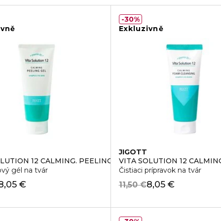
30%
ivně
Exkluzivně
JIGOTT
OLUTION 12 CALMING. PEELING GEL
VITA SOLUTION 12 CALMI
vý gél na tvár
Čistiaci prípravok na tvár
8,05 €
8,05 €
11,50 €