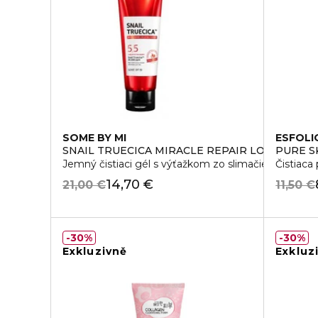
SOME BY MI
ESFOLI
SNAIL TRUECICA MIRACLE REPAIR LOW PH GE
PURE S
Jemný čistiaci gél s výťažkom zo slimačieho slizu
Čistiaca
14,70 €
21,00 €
11,50 €
30%
30%
Exkluzivně
Exkluz