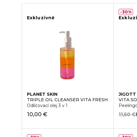
30%
Exkluzivně
Exkluz
PLANET SKIN
JIGOTT
TRIPLE OIL CLEANSER VITA FRESH
VITA S
Odličovací olej 3 v 1
Peelingo
10,00 €
11,50 €