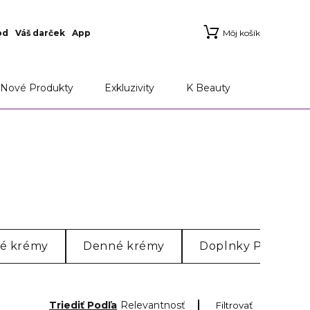
od
Váš darček
App
Môj košík
Nové Produkty
Exkluzivity
K Beauty
é krémy
Denné krémy
Doplnky Pre Staros
Triediť Podľa
Relevantnosť
Filtrovať