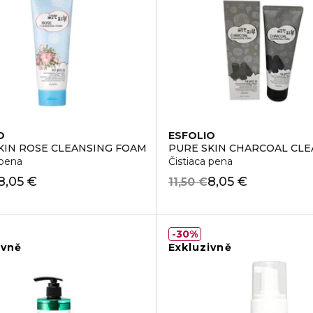
O
ESFOLIO
L CLEANSER
KIN ROSE CLEANSING FOAM
PURE SKIN CHARCOAL CL
 pena
Čistiaca pena
8,05 €
8,05 €
11,50 €
30%
ivně
Exkluzivně