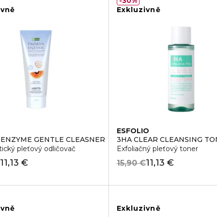
30%
ivně
Exkluzivně
ESFOLIO
 ENZYME GENTLE CLEASNER
3HA CLEAR CLEANSING T
cký pleťový odličovač
Exfoliačný pleťový toner
11,13 €
11,13 €
€
15,90 €
ivně
Exkluzivně