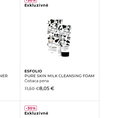
30%
Exkluzivně
ESFOLIO
ONER
PURE SKIN MILK CLEANSING FOAM
Čistiaca pena
8,05 €
11,50 €
30%
Exkluzivně