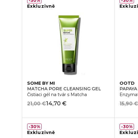
30%
30%
Exkluzivně
Exkluz
SOME BY MI
OOTD
MATCHA PORE CLEANSING GEL
PAPAYA
Čistiaci gél na tvár s Matcha
Enzymati
14,70 €
21,00 €
15,90 
30%
30%
Exkluzivně
Exkluz