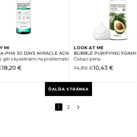
Y MI
LOOK AT ME
A-PHA 30 DAYS MIRACLE ACNE CLEAR BODY CLEANSER
BUBBLE PURIFYING FOAM
 gél s kyselinami na problematickú pokožku
Čistiaci pena
18,20 €
10,43 €
€
14,90 €
ĎALŠIA STRÁNKA
1
2