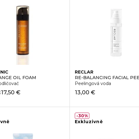
INIC
RECLAR
 TEA TOX BUBBLE CLEANSER
NGE OIL FOAM
RE-BALANCING FACIAL PE
odličovač
Peelingová voda
17,50 €
13,00 €
€
30%
ivně
Exkluzivně