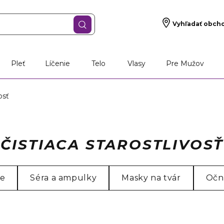
Vyhľadať obch
Pleť
Líčenie
Telo
Vlasy
Pre Mužov
osť
ČISTIACA STAROSTLIVOSŤ
ie
Séra a ampulky
Masky na tvár
Očn