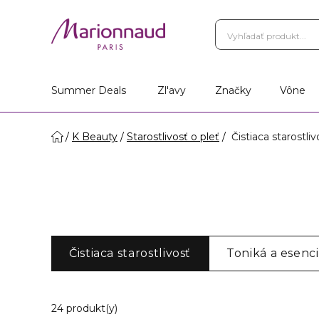
Summer Deals
Zl'avy
Značky
Vône
K Beauty
Starostlivosť o pleť
Čistiaca starostliv
Čistiaca starostlivosť
Toniká a esenc
20 Zobrazené produkty
24 produkt(y)