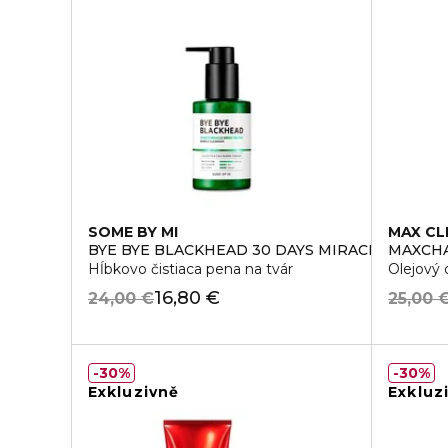
SOME BY MI
MAX CL
BYE BYE BLACKHEAD 30 DAYS MIRACLE GREEN
MAXCHA
Hĺbkovo čistiaca pena na tvár
Olejový 
16,80 €
24,00 €
25,00 
30%
30%
Exkluzivně
Exkluz