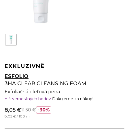
EXKLUZIVNĚ
ESFOLIO
3HA CLEAR CLEANSING FOAM
Exfoliačná pleťová pena
4 vernostných bodov
Ďakujeme za nákup!
8,05 €
11,50 €
30%
8,05 € / 100 ml