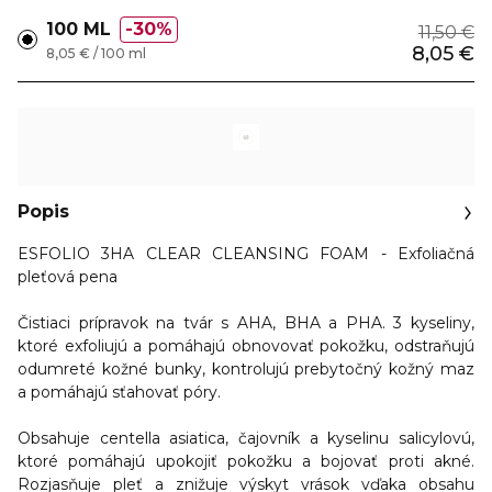
100 ML
30%
11,50 €
8,05 €
8,05 € / 100 ml
Popis
ESFOLIO 3HA CLEAR CLEANSING FOAM - Exfoliačná
pleťová pena
Čistiaci prípravok na tvár s AHA, BHA a PHA. 3 kyseliny,
ktoré exfoliujú a pomáhajú obnovovať pokožku, odstraňujú
odumreté kožné bunky, kontrolujú prebytočný kožný maz
a pomáhajú sťahovať póry.
Obsahuje centella asiatica, čajovník a kyselinu salicylovú,
ktoré pomáhajú upokojiť pokožku a bojovať proti akné.
Rozjasňuje pleť a znižuje výskyt vrások vďaka obsahu