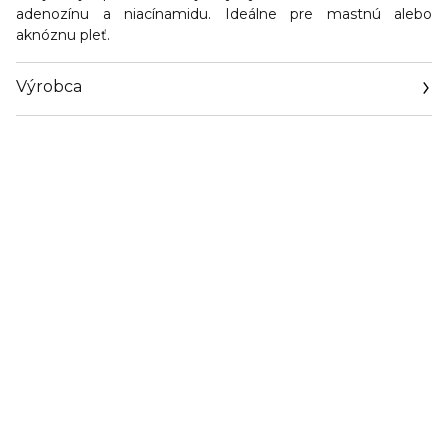
adenozínu a niacínamidu. Ideálne pre mastnú alebo
aknóznu pleť.
Výrobca
Email
central@tradegate.es