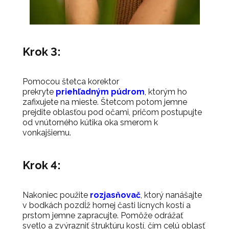
Krok 3:
Pomocou štetca korektor
prekryte
priehľadným púdrom
, ktorým ho
zafixujete na mieste. Štetcom potom jemne
prejdite oblasťou pod očami, pričom postupujte
od vnútorného kútika oka smerom k
vonkajšiemu.
Krok 4:
Nakoniec použite
rozjasňovač
, ktorý nanášajte
v bodkách pozdĺž hornej časti lícnych kostí a
prstom jemne zapracujte. Pomôže odrážať
svetlo a zvýrazniť štruktúru kostí, čím celú oblasť