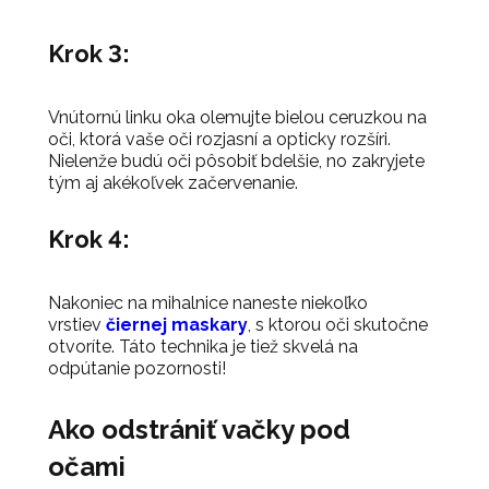
Krok 3:
Vnútornú linku oka olemujte bielou ceruzkou na
oči, ktorá vaše oči rozjasní a opticky rozšíri.
Nielenže budú oči pôsobiť bdelšie, no zakryjete
tým aj akékoľvek začervenanie.
Krok 4:
Nakoniec na mihalnice naneste niekoľko
vrstiev
čiernej maskary
, s ktorou oči skutočne
otvoríte. Táto technika je tiež skvelá na
odpútanie pozornosti!
Ako odstrániť vačky pod
očami