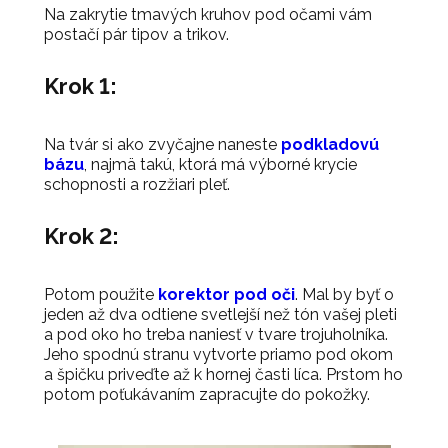
Na zakrytie tmavých kruhov pod očami vám
postačí pár tipov a trikov.
Krok 1:
Na tvár si ako zvyčajne naneste
podkladovú
bázu
, najmä takú, ktorá má výborné krycie
schopnosti a rozžiari pleť.
Krok 2:
Potom použite
korektor pod oči
. Mal by byť o
jeden až dva odtiene svetlejší než tón vašej pleti
a pod oko ho treba naniesť v tvare trojuholníka.
Jeho spodnú stranu vytvorte priamo pod okom
a špičku priveďte až k hornej časti líca. Prstom ho
potom poťukávaním zapracujte do pokožky.