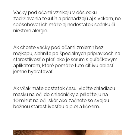
Vačky pod očami vznikajú v dôsledku
zadržiavania tekutín a prichádzajú aj s vekom, no
spôsobovať ich môže aj nedostatok spánku či
niektoré alergie.
Ak chcete vačky pod očami zmierniť bez
mejkapu, siahnite po špeciálnych prípravkoch na
starostlivosť o pleť, ako je sérum s guľôčkovým
aplikátorom, ktoré pomôže túto citlivú oblasť
jemne hydratovať.
Ak však máte dostatok času, vložte chladiacu
masku na oči do chladničky a priložte ju na
10 minút na oči, skôr ako začnete so svojou
bežnou starostlivosťou o pleť a líčením.