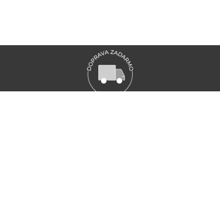
Doprava
zadarmo nad
€39,-
VŠETKY NOVINKY MARIONNAUD
Zaregistrujte sa a objavte naše najnovšie novinky a akcie