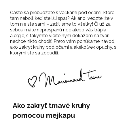
Často sa prebúdzate s vačkami pod očami, ktoré
tam neboli, keď ste išli spať? Ak áno, vedzte, že v
tom nie ste sami – zažili sme to všetky! Či už za
sebou máte neprespanú noc alebo vás trápia
alergie, s takýmto viditeľným dôkazom na tvári
nechce nikto chodiť. Preto vám ponúkame návod,
ako zakryť kruhy pod očami a akékoľvek opuchy, s
ktorými ste sa zobudili.
Ako zakryť tmavé kruhy
pomocou mejkapu