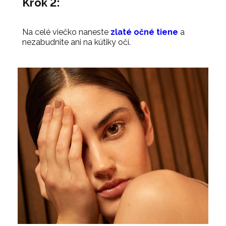
Krok 2:
Na celé viečko naneste
zlaté očné tiene
a
nezabudnite ani na kútiky očí.