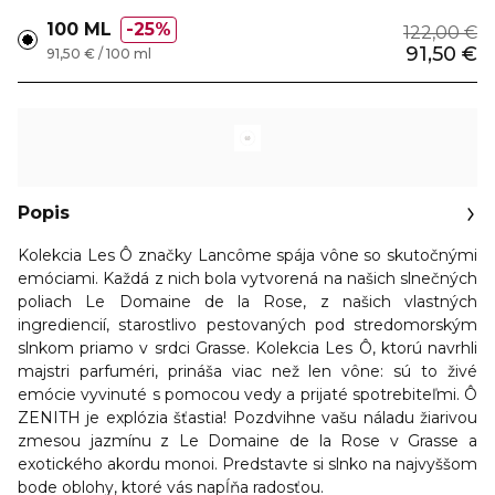
100 ML
25%
122,00 €
91,50 €
91,50 € / 100 ml
Popis
Kolekcia Les Ô značky Lancôme spája vône so skutočnými
emóciami. Každá z nich bola vytvorená na našich slnečných
poliach Le Domaine de la Rose, z našich vlastných
ingrediencií, starostlivo pestovaných pod stredomorským
slnkom priamo v srdci Grasse. Kolekcia Les Ô, ktorú navrhli
majstri parfuméri, prináša viac než len vône: sú to živé
emócie vyvinuté s pomocou vedy a prijaté spotrebiteľmi. Ô
ZENITH je explózia šťastia! Pozdvihne vašu náladu žiarivou
zmesou jazmínu z Le Domaine de la Rose v Grasse a
exotického akordu monoi. Predstavte si slnko na najvyššom
bode oblohy, ktoré vás napĺňa radosťou.