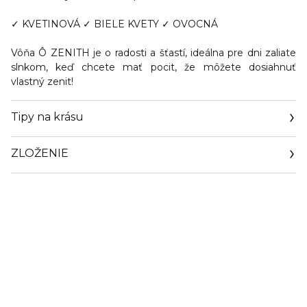
✓ KVETINOVÁ ✓ BIELE KVETY ✓ OVOCNÁ
Vôňa Ô ZENITH je o radosti a šťastí, ideálna pre dni zaliate
slnkom, keď chcete mať pocit, že môžete dosiahnuť
vlastný zenit!
Tipy na krásu
ZLOŽENIE
Nové svieže trio vôní
Les Ô
od
Lancôme
je
stelesnením symbiózy medzi vôňou a skutočnou